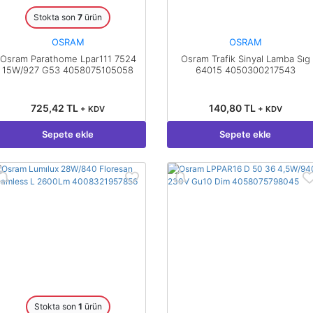
Stokta son
7
ürün
OSRAM
OSRAM
Osram Parathome Lpar111 7524
Osram Trafik Sinyal Lamba Sıg
15W/927 G53 4058075105058
64015 4050300217543
725,42 TL
140,80 TL
+ KDV
+ KDV
Sepete ekle
Sepete ekle
Stokta son
1
ürün