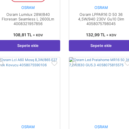
OSRAM
OSRAM
Osram Lumılux 28W/840
Osram LPPAR16 D 50 36
Floresan Seamless L 2600Lm
4,5W/940 230V Gu10 Dim
4008321957856
4058075798045
108,81 TL
132,99 TL
+ KDV
+ KDV
Sepete ekle
Sepete ekle
OSRAM
OSRAM