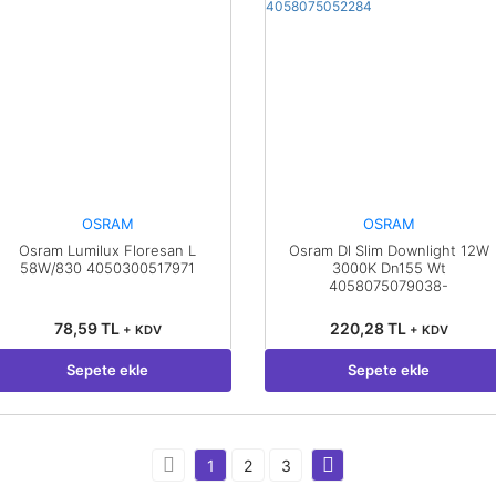
OSRAM
OSRAM
Osram Lumilux Floresan L
Osram Dl Slim Downlight 12W
58W/830 4050300517971
3000K Dn155 Wt
4058075079038-
4058075052284
78,59 TL
220,28 TL
+ KDV
+ KDV
Sepete ekle
Sepete ekle
1
2
3