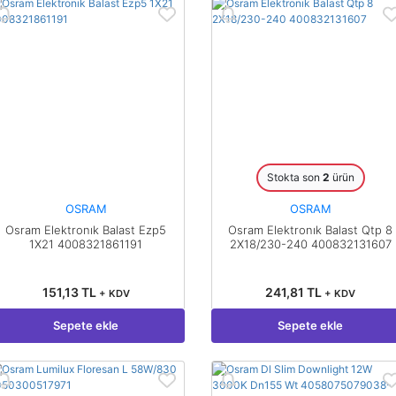
Stokta son
2
ürün
OSRAM
OSRAM
Osram Elektronık Balast Ezp5
Osram Elektronık Balast Qtp 8
1X21 4008321861191
2X18/230-240 400832131607
151,13 TL
241,81 TL
+ KDV
+ KDV
Sepete ekle
Sepete ekle