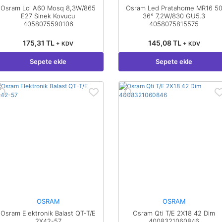
Osram Lcl A60 Mosq 8,3W/865
Osram Led Pratahome MR16 5
E27 Sinek Kovucu
36° 7,2W/830 GU5.3
4058075590106
4058075815575
175,31 TL
145,08 TL
+ KDV
+ KDV
Sepete ekle
Sepete ekle
OSRAM
OSRAM
Osram Elektronik Balast QT-T/E
Osram Qti T/E 2X18 42 Dim
2X42-57
4008321060846