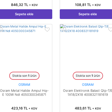
846,32 TL
108,81 TL
+ KDV
+ KDV
Sepete ekle
Sepete ekle
Stokta son
1
ürün
Stokta son
1
ürün
OSRAM
OSRAM
Osram Metal Halide Ampul Hqı-
Osram Elektronık Balast Qtp-T/
E 100W Ndl 4050300345871
1X18/2X18 4008321181619
423,16 TL
483,61 TL
+ KDV
+ KDV