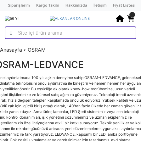
Siparişlerim
Kargo Takibi
Hakkımızda
İletişim
Fiyat Listesi
Anasayfa
OSRAM
OSRAM-LEDVANCE
nel aydınlatmada 100 yılı aşkın deneyime sahip OSRAM-LEDVANCE, geleneksel
dınlatma teknolojisini öncü aydınlatma ile birleştirir ve hemen hemen her uygula
in yenilikler önerir. Bu eşsizliğe ek olarak know-how tecrübemize, uzun vadeli
şteri ilişkilerimize ve küresel satış ağımıza güveniyoruz. Teknoloji trendi uzmanla
arak, hızla değişen talepleri karşılamada öncülük ediyoruz. Yüksek kaliteli ve uz
ürlü ışık için, güçlü bir iş ortağı olarak, 140'tan fazla ülkede her zaman güvenilir b
kilde yanınızdayız. Armatürler, lambalar, LED Şerit sistemimiz veya son teknoloji
ünü kontrol donanımları, ışık yönetimi çözümlerimiz ve uzman ekiplerimiz ile
şterilerimizin özel ihtiyaçlarına etkili bir katkı sunuyoruz. Teknik yenilikler ve ko
llanım ile rekabet gücünüzü artırarak yeni düzenlemelere uygun akıllı aydınlatma
zümlerimiz ile fark yaratıyoruz. LEDVANCE, kapsamlı bir LED lamba portföyüne
hiptir. Çok çeşitli uygulamalar ve gereksinimler için tasarlanmış, aydınlatma