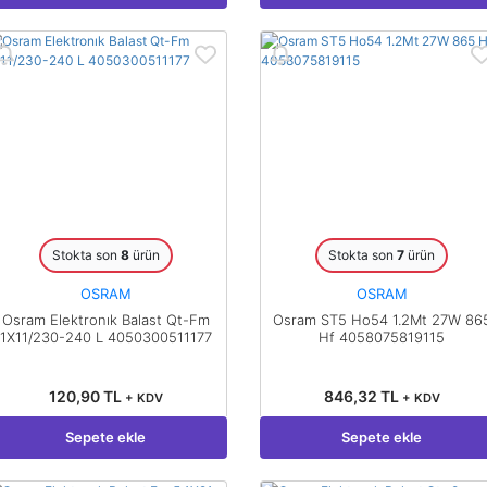
Stokta son
8
ürün
Stokta son
7
ürün
OSRAM
OSRAM
Osram Elektronık Balast Qt-Fm
Osram ST5 Ho54 1.2Mt 27W 86
1X11/230-240 L 4050300511177
Hf 4058075819115
120,90 TL
846,32 TL
+ KDV
+ KDV
Sepete ekle
Sepete ekle