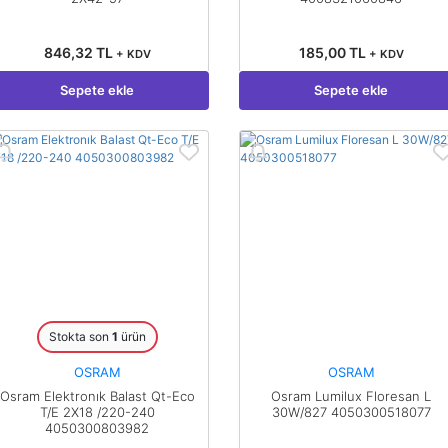
846,32 TL
185,00 TL
+ KDV
+ KDV
Sepete ekle
Sepete ekle
Stokta son
1
ürün
OSRAM
OSRAM
Osram Elektronık Balast Qt-Eco
Osram Lumilux Floresan L
T/E 2X18 /220-240
30W/827 4050300518077
4050300803982