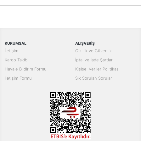
KURUMSAL
ALIŞVERİŞ
İletişim
Gizlilik ve Güvenlik
Kargo Takibi
İptal ve İade Şartları
Havale Bildirim Formu
Kişisel Veriler Politikası
İletişim Formu
Sık Sorulan Sorular