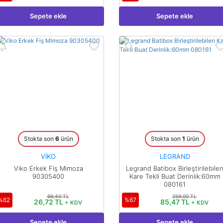
Pano
Sepete ekle
Sepete ekle
Aksesuarları
Açtırma Bobini
Kofra ve
Kombinasyon
Kutusu
Stokta son
6
ürün
Stokta son
1
ürün
VİKO
LEGRAND
Viko Erkek Fiş Mimoza
Legrand Batibox Birleştirilebile
90305400
Kare Tekli Buat Derinlik:60mm
080161
69,40 TL
259,00 TL
%62
%67
26,72 TL
85,47 TL
+ KDV
+ KDV
Sepete ekle
Sepete ekle