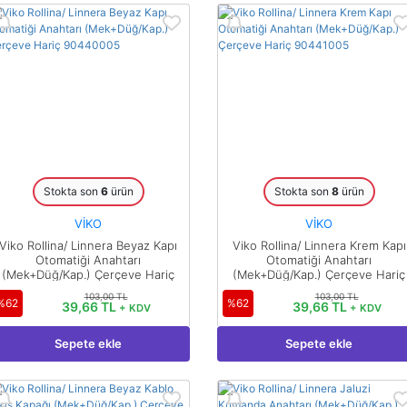
Stokta son
6
ürün
Stokta son
8
ürün
VİKO
VİKO
Viko Rollina/ Linnera Beyaz Kapı
Viko Rollina/ Linnera Krem Kapı
Otomatiği Anahtarı
Otomatiği Anahtarı
(Mek+Düğ/Kap.) Çerçeve Hariç
(Mek+Düğ/Kap.) Çerçeve Hariç
90440005
90441005
103,00 TL
103,00 TL
%62
%62
39,66 TL
39,66 TL
+ KDV
+ KDV
Sepete ekle
Sepete ekle