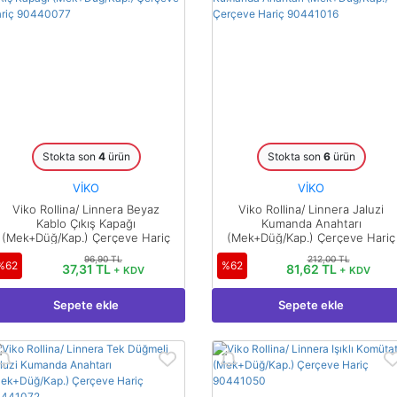
Stokta son
4
ürün
Stokta son
6
ürün
VİKO
VİKO
Viko Rollina/ Linnera Beyaz
Viko Rollina/ Linnera Jaluzi
Kablo Çıkış Kapağı
Kumanda Anahtarı
(Mek+Düğ/Kap.) Çerçeve Hariç
(Mek+Düğ/Kap.) Çerçeve Hariç
90440077
90441016
96,90 TL
212,00 TL
%62
%62
37,31 TL
81,62 TL
+ KDV
+ KDV
Sepete ekle
Sepete ekle