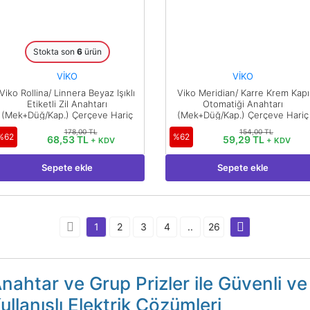
Stokta son
6
ürün
VİKO
VİKO
Viko Rollina/ Linnera Beyaz Işıklı
Viko Meridian/ Karre Krem Kapı
Etiketli Zil Anahtarı
Otomatiği Anahtarı
(Mek+Düğ/Kap.) Çerçeve Hariç
(Mek+Düğ/Kap.) Çerçeve Hariç
90440027
90967205
178,00 TL
154,00 TL
%62
%62
68,53 TL
59,29 TL
+ KDV
+ KDV
Sepete ekle
Sepete ekle
1
2
3
4
..
26
nahtar ve Grup Prizler ile Güvenli ve
ullanışlı Elektrik Çözümleri