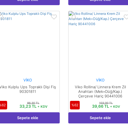
VİKO
VİKO
Viko Kulplu Ups Topraklı Dişi Fiş
Viko Rollina/ Linnera Krem Zil
90301811
Anahtarı (Mek+Düğ/Kap.)
Çerçeve Hariç 90441006
86,30 TL
103,00 TL
%62
%62
33,23 TL
39,66 TL
+ KDV
+ KDV
Sepete ekle
Sepete ekle