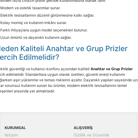
Birden fazla cihazın pratik şekilde kullanılmasına olanak tanır.
Modern ve estetik tasarımlar sunar.
Elektrik tesisatlarının düzenli görünmesine katkı sağlar.
Kolay montaj ve kullanım imkânı sunar.
Farklı ihtiyaçlara uygun model seçenekleri bulunur.
Uzun ömürlü ve dayanıklı kullanım sağlar.
eden Kaliteli Anahtar ve Grup Prizler
ercih Edilmelidir?
ektrik güvenliği ve kullanıcı konforu açısından kaliteli
Anahtar ve Grup Prizler
rcih edilmelidir. Standartlara uygun olarak üretilen, güvenli enerji kullanımı
ğlarken aşırı yüklenme ve temas risklerini azaltır. Dayanıklı yapıları sayesinde u
llar sorunsuz kullanım sunan bu ürünler, modern elektrik tesisatlarının temel
leşenleri arasında yer almaktadır.
KURUMSAL
ALIŞVERİŞ
İletişim
Gizlilik ve Güvenlik