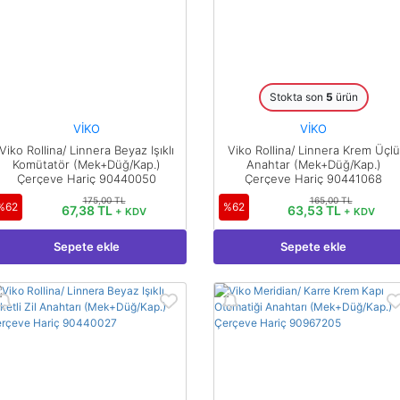
Stokta son
5
ürün
VİKO
VİKO
Viko Rollina/ Linnera Beyaz Işıklı
Viko Rollina/ Linnera Krem Üçlü
Komütatör (Mek+Düğ/Kap.)
Anahtar (Mek+Düğ/Kap.)
Çerçeve Hariç 90440050
Çerçeve Hariç 90441068
175,00 TL
165,00 TL
%62
%62
67,38 TL
63,53 TL
+ KDV
+ KDV
Sepete ekle
Sepete ekle