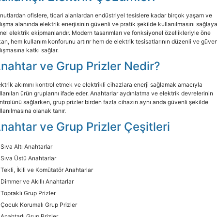
nutlardan ofislere, ticari alanlardan endüstriyel tesislere kadar birçok yaşam ve
lışma alanında elektrik enerjisinin güvenli ve pratik şekilde kullanılmasını sağlay
mel elektrik ekipmanlarıdır. Modern tasarımları ve fonksiyonel özellikleriyle öne
kan, hem kullanım konforunu artırır hem de elektrik tesisatlarının düzenli ve güven
lışmasına katkı sağlar.
nahtar ve Grup Prizler Nedir?
ektrik akımını kontrol etmek ve elektrikli cihazlara enerji sağlamak amacıyla
llanılan ürün gruplarını ifade eder. Anahtarlar aydınlatma ve elektrik devrelerinin
ntrolünü sağlarken, grup prizler birden fazla cihazın aynı anda güvenli şekilde
llanılmasına olanak tanır.
nahtar ve Grup Prizler Çeşitleri
Sıva Altı Anahtarlar
Sıva Üstü Anahtarlar
Tekli, İkili ve Komütatör Anahtarlar
Dimmer ve Akıllı Anahtarlar
Topraklı Grup Prizler
Çocuk Korumalı Grup Prizler
Anahtarlı Grup Prizler