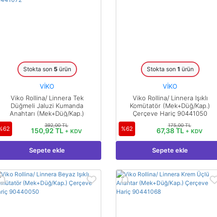
Stokta son
5
ürün
Stokta son
1
ürün
VİKO
VİKO
Viko Rollina/ Linnera Tek
Viko Rollina/ Linnera Işıklı
Düğmeli Jaluzi Kumanda
Komütatör (Mek+Düğ/Kap.)
Anahtarı (Mek+Düğ/Kap.)
Çerçeve Hariç 90441050
Çerçeve Hariç 90441072
392,00 TL
175,00 TL
%62
%62
150,92 TL
67,38 TL
+ KDV
+ KDV
Sepete ekle
Sepete ekle