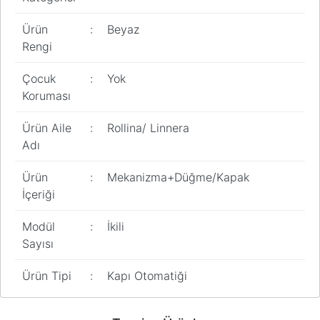
Ürün
:
Beyaz
Rengi
Çocuk
:
Yok
Koruması
Ürün Aile
:
Rollina/ Linnera
Adı
Ürün
:
Mekanizma+Düğme/Kapak
İçeriği
Modül
:
İkili
Sayısı
Ürün Tipi
:
Kapı Otomatiği
Bu ürünün fiyat bilgisi, resim, ürün açıklamalarında ve diğer
konularda yetersiz gördüğünüz noktaları öneri formunu kullanarak