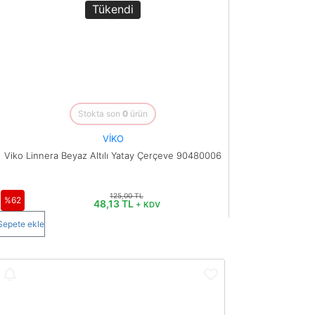
Tükendi
Stokta son
0
ürün
VİKO
Viko Linnera Beyaz Altılı Yatay Çerçeve 90480006
125,00 TL
%62
48,13 TL
+ KDV
Sepete ekle