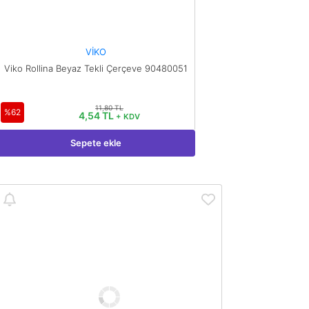
VİKO
Viko Rollina Beyaz Tekli Çerçeve 90480051
11,80 TL
%62
4,54 TL
+ KDV
Sepete ekle