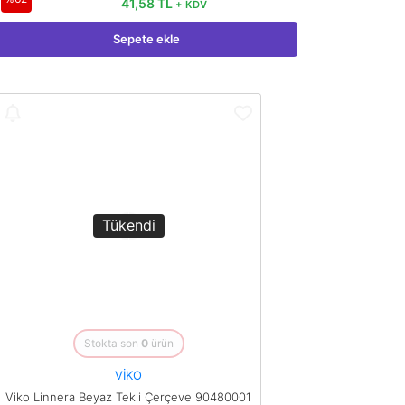
41,58 TL
+ KDV
Sepete ekle
Tükendi
Stokta son
0
ürün
VİKO
Viko Linnera Beyaz Tekli Çerçeve 90480001