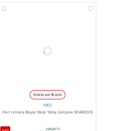
Stokta son
5
ürün
VİKO
Viko Linnera Beyaz Beşli Yatay Çerçeve 90480005
108,00 TL
%62