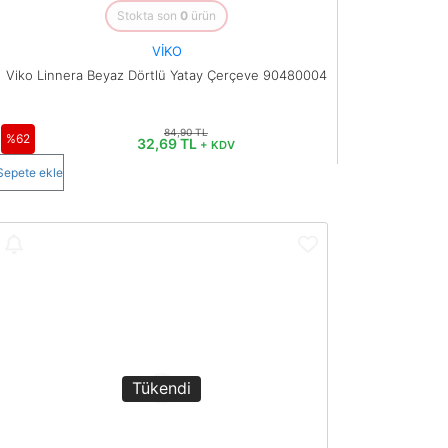
Stokta son
0
ürün
VİKO
Viko Linnera Beyaz Dörtlü Yatay Çerçeve 90480004
84,90 TL
%62
32,69 TL
+ KDV
Sepete ekle
Tükendi