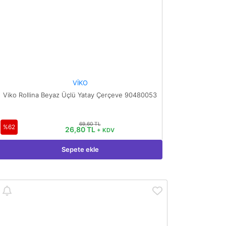
VİKO
Viko Rollina Beyaz Üçlü Yatay Çerçeve 90480053
69,60 TL
%62
26,80 TL
+ KDV
Sepete ekle