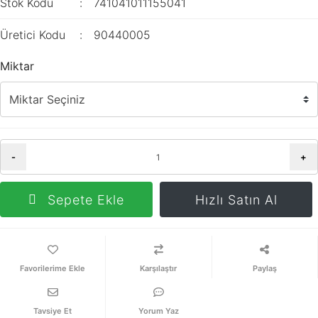
Stok Kodu
741041011155041
Üretici Kodu
90440005
Miktar
-
+
Sepete Ekle
Hızlı Satın Al
Karşılaştır
Paylaş
Tavsiye Et
Yorum Yaz