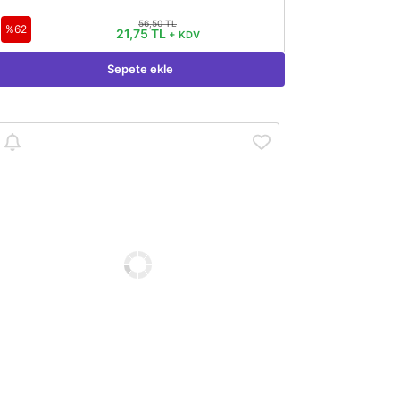
56,50 TL
%62
21,75 TL
+ KDV
Sepete ekle