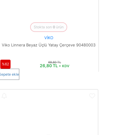
Stokta son
0
ürün
VİKO
Viko Linnera Beyaz Üçlü Yatay Çerçeve 90480003
69,60 TL
%62
26,80 TL
+ KDV
Sepete ekle