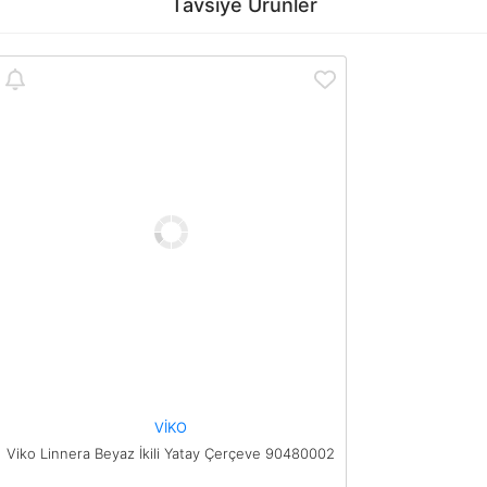
Bu ürüne ilk yorumu siz yapın!
Tavsiye Ürünler
tarafımıza iletebilirsiniz.
Görüş ve önerileriniz için teşekkür ederiz.
Yorum Yaz
Ürün resmi kalitesiz, bozuk veya görüntülenemiyor.
Ürün açıklamasında eksik bilgiler bulunuyor.
Ürün bilgilerinde hatalar bulunuyor.
Ürün fiyatı diğer sitelerden daha pahalı.
Bu ürüne benzer farklı alternatifler olmalı.
Gönder
VİKO
Viko Linnera Beyaz İkili Yatay Çerçeve 90480002