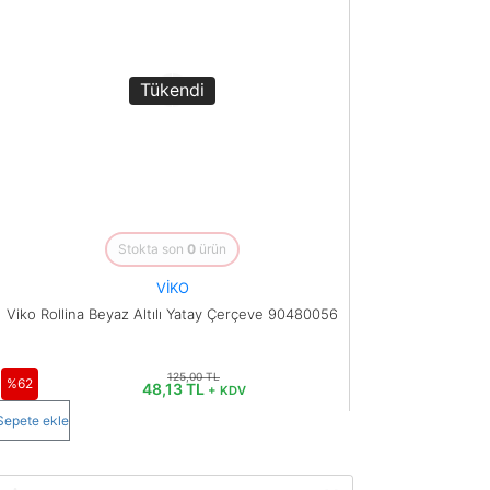
Tükendi
Stokta son
0
ürün
VİKO
Viko Rollina Beyaz Altılı Yatay Çerçeve 90480056
125,00 TL
%62
48,13 TL
+ KDV
Sepete ekle