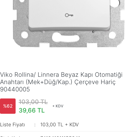
Viko Rollina/ Linnera Beyaz Kapı Otomatiği
Anahtarı (Mek+Düğ/Kap.) Çerçeve Hariç
90440005
103,00 TL
%62
+ KDV
39,66 TL
Liste Fiyatı
103,00 TL + KDV