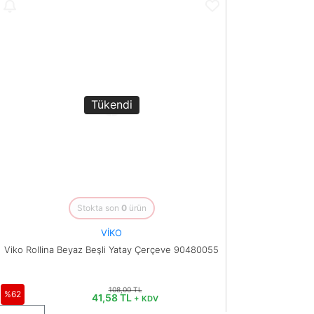
Tükendi
Stokta son
0
ürün
VİKO
Viko Rollina Beyaz Beşli Yatay Çerçeve 90480055
108,00 TL
%62
41,58 TL
+ KDV