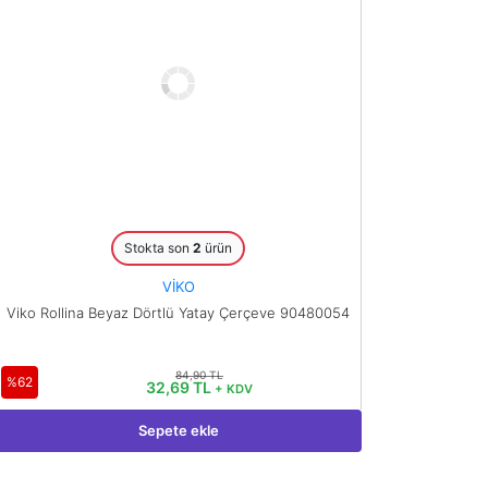
Stokta son
2
ürün
VİKO
Viko Rollina Beyaz Dörtlü Yatay Çerçeve 90480054
84,90 TL
%62
32,69 TL
+ KDV
Sepete ekle