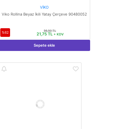
VİKO
Viko Rollina Beyaz İkili Yatay Çerçeve 90480052
56,50 TL
%62
21,75 TL
+ KDV
Sepete ekle