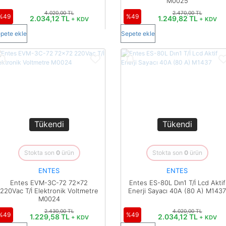
M0025
4.020,00 TL
2.470,00 TL
%49
%49
2.034,12 TL
1.249,82 TL
+ KDV
+ KDV
pete ekle
Sepete ekle
Tükendi
Tükendi
Stokta son
0
ürün
Stokta son
0
ürün
ENTES
ENTES
Entes EVM-3C-72 72x72
Entes ES-80L Dın1 T/İ Lcd Aktif
220Vac T/İ Elektronik Voltmetre
Enerji Sayacı 40A (80 A) M1437
M0024
2.430,00 TL
4.020,00 TL
%49
%49
1.229,58 TL
2.034,12 TL
+ KDV
+ KDV