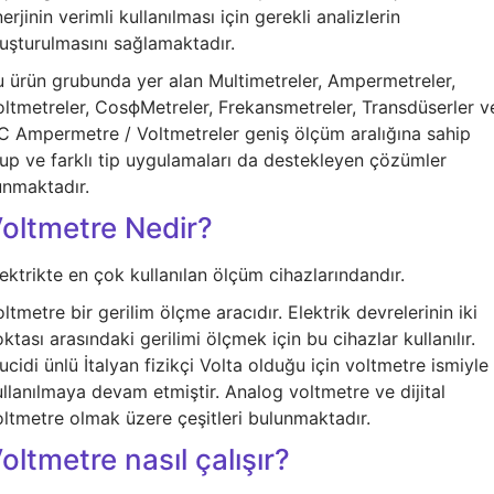
erjinin verimli kullanılması için gerekli analizlerin
luşturulmasını sağlamaktadır.
u ürün grubunda yer alan Multimetreler, Ampermetreler,
oltmetreler, CosϕMetreler, Frekansmetreler, Transdüserler v
C Ampermetre / Voltmetreler geniş ölçüm aralığına sahip
lup ve farklı tip uygulamaları da destekleyen çözümler
unmaktadır.
oltmetre Nedir?
ektrikte en çok kullanılan ölçüm cihazlarındandır.
ltmetre bir gerilim ölçme aracıdır. Elektrik devrelerinin iki
ktası arasındaki gerilimi ölçmek için bu cihazlar kullanılır.
cidi ünlü İtalyan fizikçi Volta olduğu için voltmetre ismiyle
llanılmaya devam etmiştir. Analog voltmetre ve dijital
oltmetre olmak üzere çeşitleri bulunmaktadır.
oltmetre nasıl çalışır?