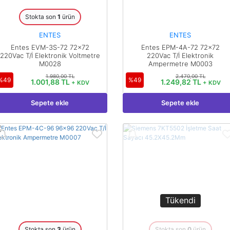
Stokta son
1
ürün
ENTES
ENTES
Entes EVM-3S-72 72x72
Entes EPM-4A-72 72x72
220Vac T/İ Elektronik Voltmetre
220Vac T/İ Elektronik
M0028
Ampermetre M0003
1.980,00 TL
2.470,00 TL
%49
%49
1.001,88 TL
1.249,82 TL
+ KDV
+ KDV
Sepete ekle
Sepete ekle
Tükendi
Stokta son
3
ürün
Stokta son
0
ürün