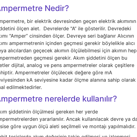
mpermetre Nedir?
mpermetre, bir elektrik devresinden geçen elektrik akımının
ddetini ölçen alet. Devrelerde "A” ile gösterilir. Devredeki
ımı "Amper” cinsinden ölçer. Devreye seri bağlanır Alıcının
kımı ampermetrenin içinden geçmesi gerekir böylelikle alıcı
eya alıcılardan geçecek akımın ölçülebilmesi için akımın hep
mpermetreden geçmesi gerekir. Akım şiddetini ölçen bu
etler dijital, analog ve pens ampermetreler olarak çeşitlere
ahiptir. Ampermetreler ölçülecek değere göre mA
eviyesinden kA seviyesine kadar ölçme alanına sahip olarak
al edilmektedirler.
mpermetre nerelerde kullanılır?
kım şiddetinin ölçülmesi gereken her yerde
mpermetrelerden yararlanılır. Ancak kullanılacak devre ya d
sise göre uygun ölçü aleti seçilmeli ve montajı yapılmalıdır.
bit tesislerde akım değerinin takip edilmesi ve izlenmesi