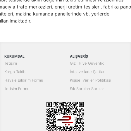
acıyla trafo merkezleri, enerji üretim tesisleri, fabrika pan
niteleri, makina kumanda panellerinde vb. yerlerde
llanılmaktadır.
KURUMSAL
ALIŞVERİŞ
İletişim
Gizlilik ve Güvenlik
Kargo Takibi
İptal ve İade Şartları
Havale Bildirim Formu
Kişisel Veriler Politikası
İletişim Formu
Sık Sorulan Sorular