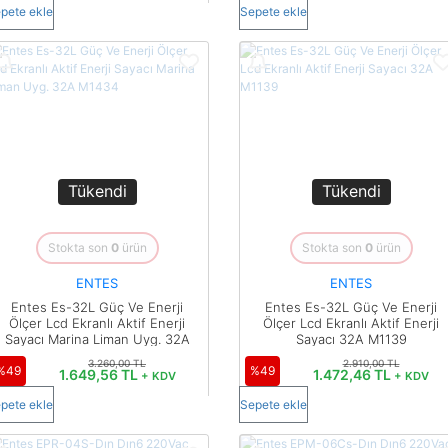
pete ekle
Sepete ekle
Tükendi
Tükendi
Stokta son
0
ürün
Stokta son
0
ürün
ENTES
ENTES
Entes Es-32L Güç Ve Enerji
Entes Es-32L Güç Ve Enerji
Ölçer Lcd Ekranlı Aktif Enerji
Ölçer Lcd Ekranlı Aktif Enerji
Sayacı Marina Liman Uyg. 32A
Sayacı 32A M1139
M1434
3.260,00 TL
2.910,00 TL
%49
%49
1.649,56 TL
1.472,46 TL
+ KDV
+ KDV
pete ekle
Sepete ekle