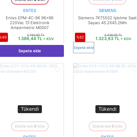
ENTES
SIEMENS
Entes EPM-4C-96 96x96
Siemens 7KT5502 İşletme Saat
220Vac T/İ Elektronik
Sayacı 45.2X45.2Mm
Ampermetre M0007
2.740,00 TL
3.438,00 TL
%49
%62
1.386,44 TL
1.323,63 TL
+ KDV
+ KDV
Sepete ekle
Sepete ekle
Tükendi
Tükendi
Stokta son
0
ürün
Stokta son
0
ürün
ENTES
ENTES