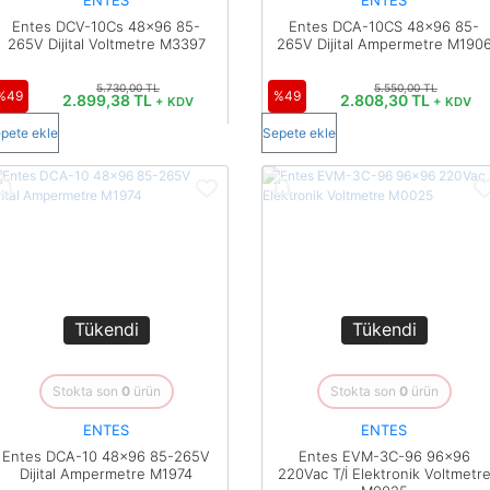
Entes DCV-10Cs 48x96 85-
Entes DCA-10CS 48x96 85-
265V Dijital Voltmetre M3397
265V Dijital Ampermetre M190
5.730,00 TL
5.550,00 TL
%49
%49
2.899,38 TL
2.808,30 TL
+ KDV
+ KDV
pete ekle
Sepete ekle
Tükendi
Tükendi
Stokta son
0
ürün
Stokta son
0
ürün
ENTES
ENTES
Entes DCA-10 48x96 85-265V
Entes EVM-3C-96 96x96
Dijital Ampermetre M1974
220Vac T/İ Elektronik Voltmetr