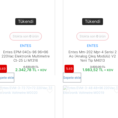
Tükendi
Tükendi
Stokta son
0
ürün
Stokta son
0
ürün
ENTES
ENTES
Entes EPM-04Cs-96 96x96
Entes Mm-202 Mpr-4 Serisi 2
220Vac Elektronik Multimetre
Ao (Analog Çıkış Modülü) V2
Ct-25 Li M1316
Yeni Tip M4013
4.630,00 TL
3.920,00 TL
%49
%49
2.342,78 TL
1.983,52 TL
+ KDV
+ KDV
pete ekle
Sepete ekle