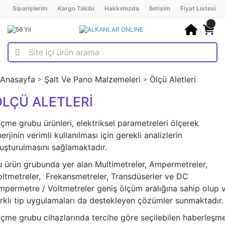
Siparişlerim
Kargo Takibi
Hakkımızda
İletişim
Fiyat Listesi
Anasayfa
Şalt Ve Pano Malzemeleri
Ölçü Aletleri
ÖLÇÜ ALETLERİ
çme grubu ürünleri, elektriksel parametreleri ölçerek
erjinin verimli kullanılması için gerekli analizlerin
luşturulmasını sağlamaktadır.
u ürün grubunda yer alan Multimetreler, Ampermetreler,
oltmetreler, Frekansmetreler, Transdüserler ve DC
mpermetre / Voltmetreler geniş ölçüm aralığına sahip olup 
arklı tip uygulamaları da destekleyen çözümler sunmaktadır.
lçme grubu cihazlarında tercihe göre seçilebilen haberleşm