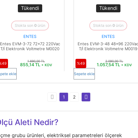
Tükendi
Tükendi
Stokta son
0
ürün
Stokta son
0
ürün
ENTES
ENTES
Entes EVM-3-72 72x72 220Vac
Entes EVM-3-48 48x96 220Va
T/İ Elektronik Voltmetre M0020
T/İ Elektronik Voltmetre M0019
1.690,00 TL
2.090,00 TL
%49
%49
855,14 TL
1.057,54 TL
+ KDV
+ KDV
pete ekle
Sepete ekle
1
2
lçü Aleti Nedir?
çme grubu ürünleri, elektriksel parametreleri ölçerek