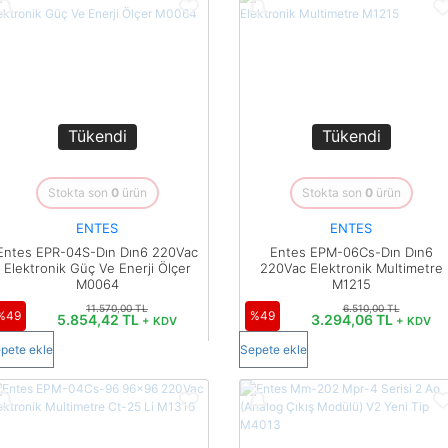
Tükendi
Tükendi
Stokta son
0
ürün
Stokta son
0
ürün
ENTES
ENTES
Entes EPR-04S-Dın Dın6 220Vac
Entes EPM-06Cs-Dın Dın6
Elektronik Güç Ve Enerji Ölçer
220Vac Elektronik Multimetre
M0064
M1215
11.570,00 TL
6.510,00 TL
%49
%49
5.854,42 TL
3.294,06 TL
+ KDV
+ KDV
pete ekle
Sepete ekle