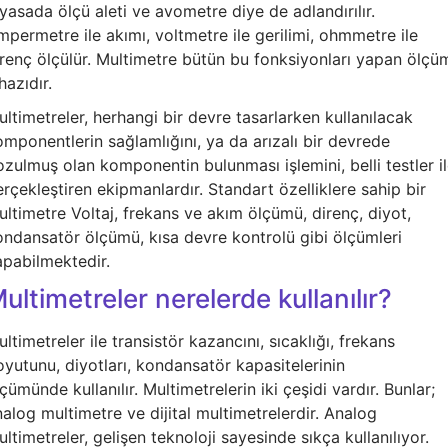
yasada ölçü aleti ve avometre diye de adlandırılır.
permetre ile akımı, voltmetre ile gerilimi, ohmmetre ile
irenç ölçülür. Multimetre bütün bu fonksiyonları yapan ölçü
hazıdır.
ltimetreler, herhangi bir devre tasarlarken kullanılacak
mponentlerin sağlamlığını, ya da arızalı bir devrede
zulmuş olan komponentin bulunması işlemini, belli testler i
rçekleştiren ekipmanlardır. Standart özelliklere sahip bir
ltimetre Voltaj, frekans ve akım ölçümü, direnç, diyot,
ondansatör ölçümü, kısa devre kontrolü gibi ölçümleri
apabilmektedir.
ultimetreler nerelerde kullanılır?
ltimetreler ile transistör kazancını, sıcaklığı, frekans
yutunu, diyotları, kondansatör kapasitelerinin
çümünde kullanılır. Multimetrelerin iki çeşidi vardır. Bunlar;
alog multimetre ve dijital multimetrelerdir. Analog
ltimetreler, gelişen teknoloji sayesinde sıkça kullanılıyor.