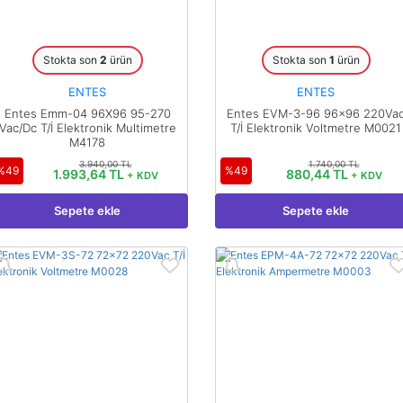
Stokta son
2
ürün
Stokta son
1
ürün
ENTES
ENTES
Entes Emm-04 96X96 95-270
Entes EVM-3-96 96x96 220Va
Vac/Dc T/İ Elektronik Multimetre
T/İ Elektronik Voltmetre M0021
M4178
3.940,00 TL
1.740,00 TL
%49
%49
1.993,64 TL
880,44 TL
+ KDV
+ KDV
Sepete ekle
Sepete ekle