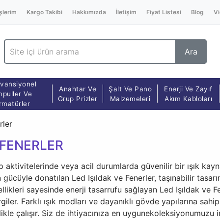
şlerim
Kargo Takibi
Hakkımızda
İletişim
Fiyat Listesi
Blog
Vi
Ara
vansiyonel
Anahtar Ve
Şalt Ve Pano
Enerji Ve Zayıf
puller Ve
Grup Prizler
Malzemeleri
Akım Kabloları
rmatürler
rler
 FENERLER
mp aktivitelerinde veya acil durumlarda güvenilir bir ışık ka
 gücüyle donatılan Led Işıldak ve Fenerler, taşınabilir tasar
özellikleri sayesinde enerji tasarrufu sağlayan Led Işıldak ve
iler. Farklı ışık modları ve dayanıklı gövde yapılarına sah
likle çalışır. Siz de ihtiyacınıza en uygunekoleksiyonumuzu 