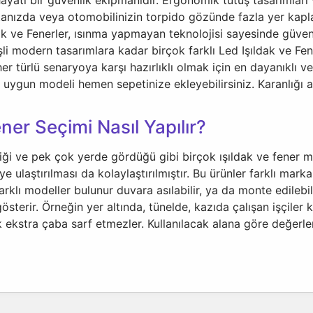
antanızda veya otomobilinizin torpido gözünde fazla yer kap
ak ve Fenerler, ısınma yapmayan teknolojisi sayesinde güvenli
li modern tasarımlara kadar birçok farklı Led Işıldak ve Fene
 her türlü senaryoya karşı hazırlıklı olmak için en dayanıklı
en uygun modeli hemen sepetinize ekleyebilirsiniz. Karanlığı 
ner Seçimi Nasıl Yapılır?
ği ve pek çok yerde gördüğü gibi birçok ışıldak ve fener mo
 ulaştırılması da kolaylaştırılmıştır. Bu ürünler farklı mark
n farklı modeller bulunur duvara asılabilir, ya da monte edilebi
österir. Örneğin yer altında, tünelde, kazıda çalışan işçiler 
 ekstra çaba sarf etmezler. Kullanılacak alana göre değerleri 