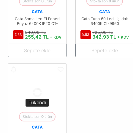
Stokta son
0
ürün
Stokta son
0
ürün
CATA
CATA
Cata Soma Led El Feneri
Cata Tuna 60 Ledli Işıldak
Beyaz 6400K IP20 CT-
6400K Ct-9960
9952B
540,00 TL
725,00 TL
%53
%53
255,42 TL
342,93 TL
+ KDV
+ KDV
Sepete ekle
Sepete ekle
Tükendi
Stokta son
0
ürün
CATA