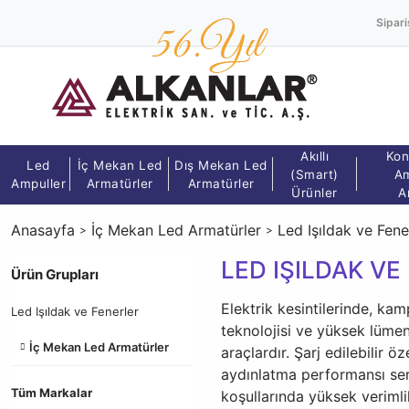
Sipari
Akıllı
Kon
Led
İç Mekan Led
Dış Mekan Led
(Smart)
Am
Ampuller
Armatürler
Armatürler
Ürünler
A
Anasayfa
İç Mekan Led Armatürler
Led Işıldak ve Fene
LED IŞILDAK VE
Ürün Grupları
Elektrik kesintilerinde, ka
Led Işıldak ve Fenerler
teknolojisi ve yüksek lümen
İç Mekan Led Armatürler
araçlardır. Şarj edilebilir 
aydınlatma performansı serg
Tüm Markalar
koşullarında yüksek verimli