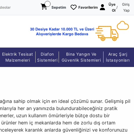
Üye
Giriş
deolar
Sepetim
Favorilerim
/
Ol
Yap
Elektrik Tesisat
Diafon
Bina Yangın Ve
Araç Şarj
Malzemeleri
Sistemleri
Güvenlik Sistemleri
İstasyonları
ynağına sahip olmak için en ideal çözümü sunar. Gelişmiş pil
ımlarıyla her an yanınızda bulundurabileceğiniz pratik
 Fenerler, uzun kullanım ömürleriyle bütçe dostu bir
ip ürünler hem iç mekanlarda hem de zorlu dış ortam
inceleyerek karanlık anlarda güvenliğinizi ve konforunuzu