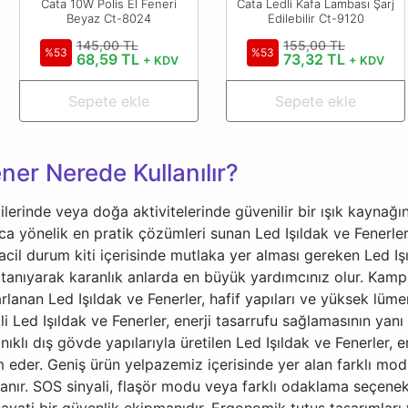
Cata 10W Polis El Feneri
Cata Ledli Kafa Lambası Şarj
Beyaz Ct-8024
Edilebilir Ct-9120
145,00 TL
155,00 TL
%53
%53
68,59 TL
73,32 TL
+ KDV
+ KDV
Sepete ekle
Sepete ekle
ner Nerede Kullanılır?
ilerinde veya doğa aktivitelerinde güvenilir bir ışık kayna
ca yönelik en pratik çözümleri sunan Led Işıldak ve Fenerler
 acil durum kiti içerisinde mutlaka yer alması gereken Led Iş
 tanıyarak karanlık anlarda en büyük yardımcınız olur. Kam
arlanan Led Işıldak ve Fenerler, hafif yapıları ve yüksek lüm
likli Led Işıldak ve Fenerler, enerji tasarrufu sağlamasının ya
nıklı dış gövde yapılarıyla üretilen Led Işıldak ve Fenerler,
er. Geniş ürün yelpazemiz içerisinde yer alan farklı modlara
nır. SOS sinyali, flaşör modu veya farklı odaklama seçenekl
ayati bir güvenlik ekipmanıdır. Ergonomik tutuş tasarımları v