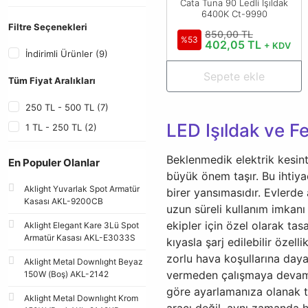
Cata Tuna 90 Ledli Işıldak
6400K Ct-9990
Filtre Seçenekleri
850,00 TL
%53
402,05 TL
+ KDV
İndirimli Ürünler (9)
Sepete ekle
Tüm Fiyat Aralıkları
250 TL - 500 TL (7)
LED Işıldak ve Fe
1 TL - 250 TL (2)
Beklenmedik elektrik kesint
En Populer Olanlar
büyük önem taşır. Bu ihtiya
Aklight Yuvarlak Spot Armatür
birer yansımasıdır. Evlerde
Kasası AKL-9200CB
uzun süreli kullanım imkanı
ekipler için özel olarak tas
Aklight Elegant Kare 3Lü Spot
Armatür Kasası AKL-E3033S
kıyasla şarj edilebilir özel
zorlu hava koşullarına daya
Aklight Metal Downlıght Beyaz
vermeden çalışmaya devam ed
150W (Boş) AKL-2142
göre ayarlamanıza olanak ta
Aklight Metal Downlıght Krom
aracı değil, aynı zamanda h