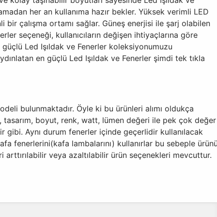
lamadan her an kullanıma hazır bekler. Yüksek verimli LED
 bir çalışma ortamı sağlar. Güneş enerjisi ile şarj olabilen
rler seçeneği, kullanıcıların değişen ihtiyaçlarına göre
 ve güçlü Led Işıldak ve Fenerler koleksiyonumuzu
aydınlatan en güçlü Led Işıldak ve Fenerler şimdi tek tıkla
deli bulunmaktadır. Öyle ki bu ürünleri alımı oldukça
a, tasarım, boyut, renk, watt, lümen değeri ile pek çok değer
lir gibi. Aynı durum fenerler içinde geçerlidir kullanılacak
kafa fenerlerini(kafa lambalarını) kullanırlar bu sebeple ürün
arttırılabilir veya azaltılabilir ürün seçenekleri mevcuttur.