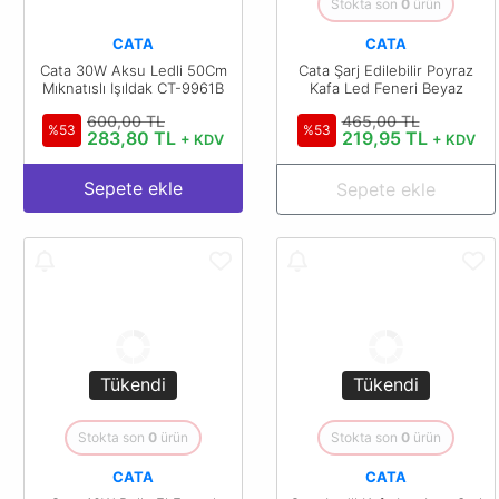
Stokta son
0
ürün
CATA
CATA
Cata 30W Aksu Ledli 50Cm
Cata Şarj Edilebilir Poyraz
Mıknatıslı Işıldak CT-9961B
Kafa Led Feneri Beyaz
6400K Pilli CT-9123B
600,00 TL
465,00 TL
%53
%53
283,80 TL
219,95 TL
+ KDV
+ KDV
Sepete ekle
Sepete ekle
Tükendi
Tükendi
Stokta son
0
ürün
Stokta son
0
ürün
CATA
CATA