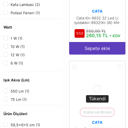
Kafa Lambası (2)
CATA
Polisel Feneri (1)
Cata Kn-9932 32 Led Li
Işıldakkn-9932(Kl-36) KN-
9932 - CT-9932
Watt
550,00 TL
%53
260,15 TL
+ KDV
1 W (1)
10 W (1)
Sepete ekle
12 W (1)
6 W (1)
9 W (1)
Işık Akısı (Lm)
550 Lm (1)
Tükendi
75 Lm (1)
Stokta son
0
ürün
Ürün Ölçüleri
CATA
59,5x6x5 cm (1)