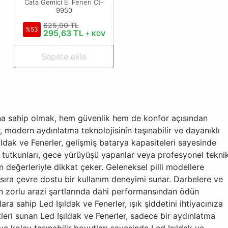
Cata Gemici El Feneri Ct-
9950
625,00 TL
%53
295,63 TL
+ KDV
Sepete ekle
ğına sahip olmak, hem güvenlik hem de konfor açısından
, modern aydınlatma teknolojisinin taşınabilir ve dayanıklı
ıldak ve Fenerler, gelişmiş batarya kapasiteleri sayesinde
p tutkunları, gece yürüyüşü yapanlar veya profesyonel tekni
en değerleriyle dikkat çeker. Geleneksel pilli modellere
nı sıra çevre dostu bir kullanım deneyimi sunar. Darbelere ve
 en zorlu arazi şartlarında dahi performansından ödün
 sahip Led Işıldak ve Fenerler, ışık şiddetini ihtiyacınıza
eri sunan Led Işıldak ve Fenerler, sadece bir aydınlatma
e kolay taşınabilir boyutları sayesinde Led Işıldak ve