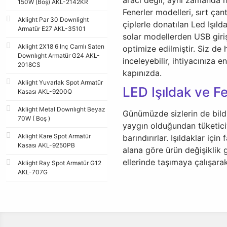
150W (Boş) AKL-2142KR
Fenerler modelleri, sırt ç
Aklight Par 30 Downlight
çiplerle donatılan Led Işıld
Armatür E27 AKL-35101
solar modellerden USB giriş
Aklight 2X18 6 Inç Camlı Saten
optimize edilmiştir. Siz de
Downlıght Armatür G24 AKL-
inceleyebilir, ihtiyacınıza 
2018CS
kapınızda.
Aklight Yuvarlak Spot Armatür
LED Işıldak ve Fe
Kasası AKL-9200Q
Aklight Metal Downlıght Beyaz
Günümüzde sizlerin de bildi
70W ( Boş )
yaygın olduğundan tüketiciye
Aklight Kare Spot Armatür
barındırırlar. Işıldaklar içi
Kasası AKL-9250PB
alana göre ürün değişiklik g
ellerinde taşımaya çalışarak
Aklight Ray Spot Armatür G12
AKL-707G