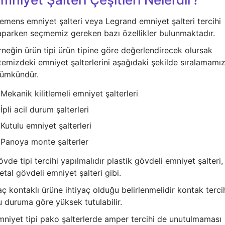
Pano
Aksesuarları
iemens emniyet şalteri veya Legrand emniyet şalteri tercihi
aparken seçmemiz gereken bazı özellikler bulunmaktadır.
Açtırma Bobini
rneğin ürün tipi ürün tipine göre değerlendirecek olursak
Kofra ve
temizdeki emniyet şalterlerini aşağıdaki şekilde sıralamamı
Kombinasyon
ümkündür.
Kutusu
Mekanik kilitlemeli emniyet şalterleri
İpli acil durum şalterleri
Kutulu emniyet şalterleri
Panoya monte şalterler
vde tipi tercihi yapılmalıdır plastik gövdeli emniyet şalteri,
tal gövdeli emniyet şalteri gibi.
ç kontaklı ürüne ihtiyaç olduğu belirlenmelidir kontak terci
u duruma göre yüksek tutulabilir.
mniyet tipi pako şalterlerde amper tercihi de unutulmaması