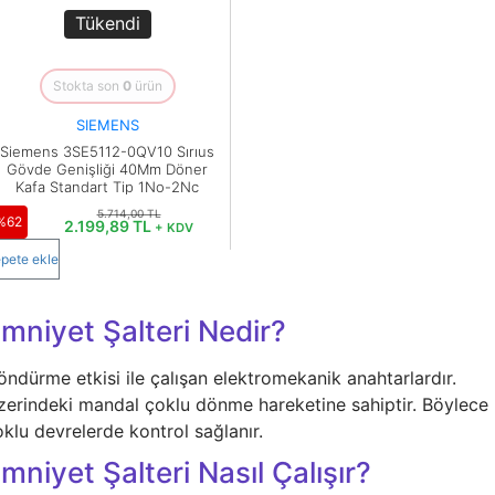
İç Mekan
ve Prizler
Tükendi
Aydınlatma
XLPE Kablolar
Transdüserler
Aksesuarları
PV1F Solar
Akım Trafoları
Stokta son
0
ürün
Kablolar
SIEMENS
Darbe Akım
Yassı Kordon
Anahtarı
Siemens 3SE5112-0QV10 Sırıus
Gövde Genişliği 40Mm Döner
Yangın Alarm
Kafa Standart Tip 1No-2Nc
Yük Ayırıcı ve Yük
Kabloları
Metal
Kesiciler
5.714,00 TL
%62
2.199,89 TL
+ KDV
Fiber Optik
Reaktörler
pete ekle
Kablolar
Aşırı Akım ve
NYRY Kablolar
mniyet Şalteri Nedir?
Sekonder Koruma
Güç Kaynakları
öndürme etkisi ile çalışan elektromekanik anahtarlardır.
zerindeki mandal çoklu dönme hareketine sahiptir. Böylece
Parafudrlar
klu devrelerde kontrol sağlanır.
SoftStarterler
mniyet Şalteri Nasıl Çalışır?