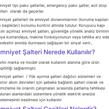
Buton ve Sinyal
niyet tipi pako şalterler, emergency pako şalter, acil stop
Ürünleri
lteri olarak da geçerler.
Zaman Saatleri
niyet şalterleri ile emniyet donanımlarının (koruma kapıları
 başlıkları) konumu kontrol altında tutulur. Koruyucu kapı
Ölçü Aletleri
ılır açılmaz emniyet şalteri, güvenliğe yönelik analiz birimin
Enerji
eya kumandaya, makine fonksiyonunun veya tehlike arz ed
Analizörleri
reketin anında durmasını sağlayan bir sinyal verir.,
mniyet Şalteri Nerede Kullanılır?
Frekans
Konvertörleri
arklı marka ve model olarak kullanım alanına göre ürün
Motor Yönetim
şitliliği sağlanmıştır.
Sistemleri
niyet şalteri / Yük ayırma şalteri dağıtıcı sistemleri ve
Haberleşme
tor akım devreleri için şebeke bağlantı şalteri olarak ve
Modülleri
mizleme ile onarım çalışmaları sırasında patlama tehlikesi
lunan alanlardaki sistemlere yönelik elektrik enerjisi
Interface
Haberleşme
slemesinin kesilmesi için kullanılır
Modülleri
mniyet Şalteri Çeşitleri Nelerdir?