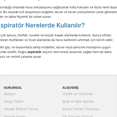
İç Mekan
ve Prizler
Aydınlatma
XLPE Kablolar
lunduğu ortamda hava sirkülasyonu sağlayarak kötü kokuları ve fazla nemi dışar
Transdüserler
Aksesuarları
ar. Bu sayede küf oluşumunu engeller, duvar ve tavan yüzeylerinin zarar görmesi
PV1F Solar
ler ve daha hijyenik bir ortam sunar.
Akım Trafoları
Kablolar
spiratör Nerelerde Kullanılır?
Darbe Akım
Yassı Kordon
Anahtarı
 çok banyo, mutfak, tuvalet ve küçük kapalı alanlarda kullanılır. Ayrıca ofisler,
storan mutfakları ve ticari alanlarda da hava kalitesini artırmak için tercih edilir.
Yangın Alarm
Yük Ayırıcı ve Yük
Kabloları
rklı güç ve tasarımlara sahip modelleri, duvar veya pencere montajına uygun
Kesiciler
kilde üretilir. Doğru
aspiratör
seçimi, hem enerji tasarrufu sağlar hem de daha
ssiz ve verimli çalışma sunar.
Fiber Optik
Reaktörler
Kablolar
Aşırı Akım ve
NYRY Kablolar
Sekonder Koruma
Güç Kaynakları
KURUMSAL
ALIŞVERİŞ
İletişim
Gizlilik ve Güvenlik
Parafudrlar
Kargo Takibi
İptal ve İade Şartları
SoftStarterler
Havale Bildirim Formu
Kişisel Veriler Politikası
İletişim Formu
Sık Sorulan Sorular