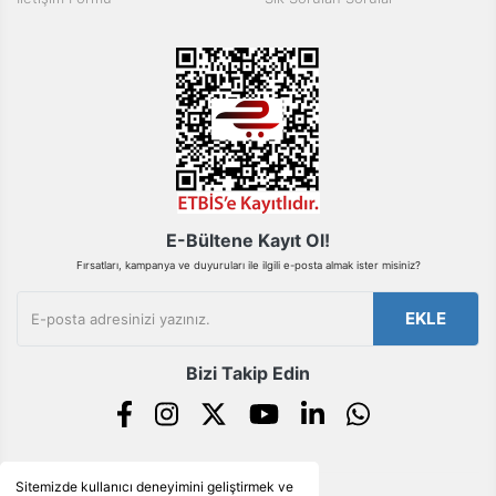
Buton ve Sinyal
Ürünleri
Zaman Saatleri
Ölçü Aletleri
Enerji
Analizörleri
Frekans
E-Bültene Kayıt Ol!
Konvertörleri
Fırsatları, kampanya ve duyuruları ile ilgili e-posta almak ister misiniz?
Motor Yönetim
EKLE
Sistemleri
Haberleşme
Bizi Takip Edin
Modülleri
Interface
Haberleşme
Modülleri
Sitemizde kullanıcı deneyimini geliştirmek ve