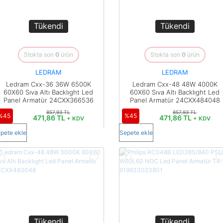
Buton ve Sinyal
Ürünleri
Tükendi
Tükendi
Zaman Saatleri
Ölçü Aletleri
Stokta son
0
ürün
Stokta son
0
ürün
LEDRAM
LEDRAM
Enerji
Analizörleri
Ledram Cxx-36 36W 6500K
Ledram Cxx-48 48W 4000K
60X60 Sıva Altı Backlıght Led
60X60 Sıva Altı Backlıght Led
Panel Armatür 24CXX366536
Panel Armatür 24CXX484048
Frekans
857,93 TL
857,93 TL
Konvertörleri
%45
%45
471,86 TL
471,86 TL
+ KDV
+ KDV
pete ekle
Sepete ekle
Motor Yönetim
Sistemleri
Haberleşme
Modülleri
Interface
Haberleşme
Modülleri
Tükendi
Tükendi