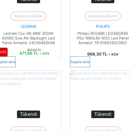
Pano
Aksesuarları
Stokta son
0
ürün
Stokta son
0
ürün
Açtırma Bobini
LEDRAM
PHILIPS
Ledram Cxx-48 48W 3000K
Philips RC048B LED38S/840
Kofra ve
60X60 Sıva Altı Backlıght Led
PSU W60L60 NOC Led Panel
Kombinasyon
Panel Armatür 24CXX483048
Armatür TR 919933023801
Kutusu
857,93 TL
%45
471,86 TL
968,30 TL
+ KDV
+ KDV
pete ekle
Sepete ekle
Tükendi
Tükendi
Stokta son
0
ürün
Stokta son
0
ürün