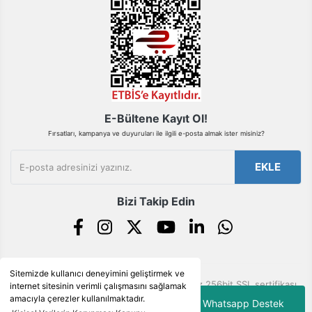
E-Bültene Kayıt Ol!
Fırsatları, kampanya ve duyuruları ile ilgili e-posta almak ister misiniz?
EKLE
Bizi Takip Edin
Sitemizde kullanıcı deneyimini geliştirmek ve
© Tüm hakları saklıdır. Kredi kartı bilgileriniz 256bit SSL sertifikası
internet sitesinin verimli çalışmasını sağlamak
ile korunmaktadır.
amacıyla çerezler kullanılmaktadır.
Whatsapp Destek