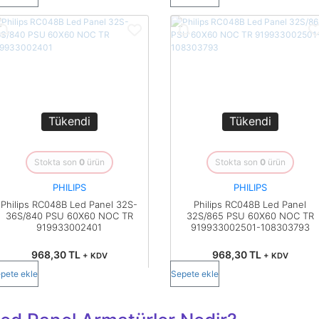
Tükendi
Tükendi
Stokta son
0
ürün
Stokta son
0
ürün
PHILIPS
PHILIPS
Philips RC048B Led Panel 32S-
Philips RC048B Led Panel
36S/840 PSU 60X60 NOC TR
32S/865 PSU 60X60 NOC TR
919933002401
919933002501-108303793
968,30 TL
968,30 TL
+ KDV
+ KDV
pete ekle
Sepete ekle