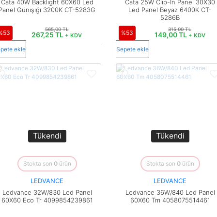
Cata 40W Backlıght 60X60 Led
Cata 25W Clıp-In Panel 30X30
Panel Günışığı 3200K CT-5283G
Led Panel Beyaz 6400K CT-
5286B
565,00 TL
315,00 TL
%53
%53
267,25 TL
149,00 TL
+ KDV
+ KDV
pete ekle
Sepete ekle
Tükendi
Tükendi
Stokta son
0
ürün
Stokta son
0
ürün
LEDVANCE
LEDVANCE
Ledvance 32W/830 Led Panel
Ledvance 36W/840 Led Panel
60X60 Eco Tr 4099854239861
60X60 Tm 4058075514461