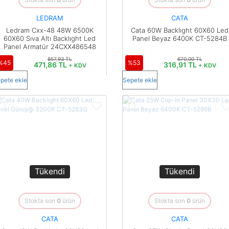
LEDRAM
CATA
Ledram Cxx-48 48W 6500K
Cata 60W Backlıght 60X60 Led
60X60 Sıva Altı Backlıght Led
Panel Beyaz 6400K CT-5284B
Panel Armatür 24CXX486548
857,93 TL
670,00 TL
%45
%53
471,86 TL
316,91 TL
+ KDV
+ KDV
pete ekle
Sepete ekle
Tükendi
Tükendi
Stokta son
0
ürün
Stokta son
0
ürün
CATA
CATA