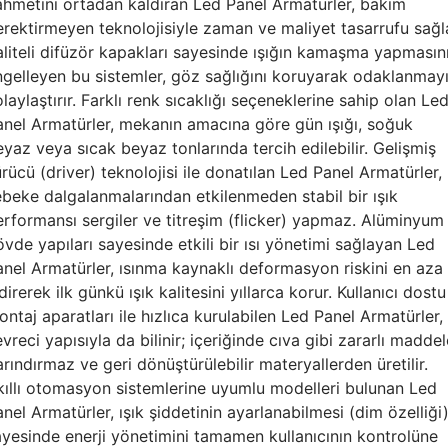
ahmetini ortadan kaldıran Led Panel Armatürler, bakım
erektirmeyen teknolojisiyle zaman ve maliyet tasarrufu sağla
aliteli difüzör kapakları sayesinde ışığın kamaşma yapmasın
ngelleyen bu sistemler, göz sağlığını koruyarak odaklanmay
laylaştırır. Farklı renk sıcaklığı seçeneklerine sahip olan Le
anel Armatürler, mekanın amacına göre gün ışığı, soğuk
yaz veya sıcak beyaz tonlarında tercih edilebilir. Gelişmiş
rücü (driver) teknolojisi ile donatılan Led Panel Armatürler,
ebeke dalgalanmalarından etkilenmeden stabil bir ışık
erformansı sergiler ve titreşim (flicker) yapmaz. Alüminyum
vde yapıları sayesinde etkili bir ısı yönetimi sağlayan Led
anel Armatürler, ısınma kaynaklı deformasyon riskini en aza
direrek ilk günkü ışık kalitesini yıllarca korur. Kullanıcı dostu
ntaj aparatları ile hızlıca kurulabilen Led Panel Armatürler,
vreci yapısıyla da bilinir; içeriğinde cıva gibi zararlı maddel
rındırmaz ve geri dönüştürülebilir materyallerden üretilir.
kıllı otomasyon sistemlerine uyumlu modelleri bulunan Led
nel Armatürler, ışık şiddetinin ayarlanabilmesi (dim özelliği
ayesinde enerji yönetimini tamamen kullanıcının kontrolüne