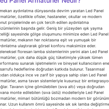
ed Panel Armatürler Nedir?
 mekan aydınlatma dünyasında devrim yaratan Led Panel
matürler, özellikle ofisler, hastaneler, okullar ve modern
onut projelerinde en çok tercih edilen aydınlatma
özümlerinin başında gelir. Geniş bir yüzeyden ışık yayma
zelliği sayesinde gölge oluşumunu minimize eden Led Panel
rmatürler, mekanın her noktasına eşit ve yumuşak bir
ydınlatma ulaştırarak görsel konforu maksimize eder.
eleneksel floresan lamba sistemlerinin yerini alan Led Panel
rmatürler, çok daha düşük güç tüketimiyle yüksek lümen
rformansı sunarak işletmelerin ve bireysel kullanıcıların ene
asarrufu hedeflerine doğrudan katkıda bulunur. Tasarımsal
çıdan oldukça ince ve zarif bir yapıya sahip olan Led Panel
rmatürler, asma tavan sistemleriyle kusursuz bir entegrasyo
ağlar. Tavanın içine gömülebilen (sıva altı) veya doğrudan
avana monte edilebilen (sıva üstü) modelleriyle Led Panel
rmatürler, mimari bütünlüğü bozmadan modern bir görünü
unar. Uzun kullanım ömrü sayesinde sık sık lamba değiştirm