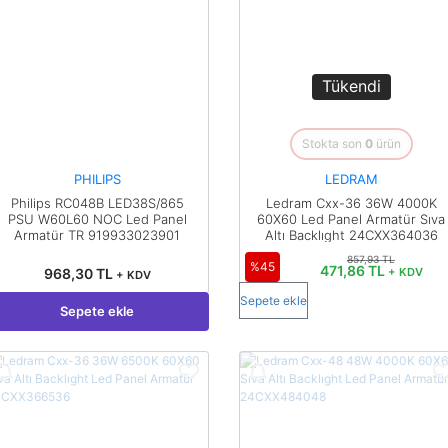
İç Mekan
ve Prizler
Aydınlatma
XLPE Kablolar
Transdüserler
Aksesuarları
PV1F Solar
Akım Trafoları
Kablolar
Tükendi
Darbe Akım
Yassı Kordon
Anahtarı
Stokta son
0
ürün
Yangın Alarm
Yük Ayırıcı ve Yük
PHILIPS
LEDRAM
Kabloları
Kesiciler
Philips RC048B LED38S/865
Ledram Cxx-36 36W 4000K
PSU W60L60 NOC Led Panel
60X60 Led Panel Armatür Sıva
Fiber Optik
Reaktörler
Armatür TR 919933023901
Altı Backlıght 24CXX364036
Kablolar
857,93 TL
%45
471,86 TL
968,30 TL
+ KDV
Aşırı Akım ve
+ KDV
NYRY Kablolar
Sekonder Koruma
Sepete ekle
Sepete ekle
Güç Kaynakları
Parafudrlar
SoftStarterler