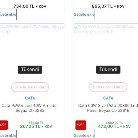
734,00 TL
865,07 TL
+ KDV
+ KDV
pete ekle
Sepete ekle
Tükendi
Tükendi
Stokta son
0
ürün
Stokta son
0
ürün
CATA
CATA
Cata PoWer Led 40W Armatür
Cata 60W Sıva Üstü 60X60 Led
Beyaz Ct-5283
Panel Beyaz Ct-5281B
565,00 TL
1.000,00 TL
%53
%53
267,25 TL
473,00 TL
+ KDV
+ KDV
pete ekle
Sepete ekle