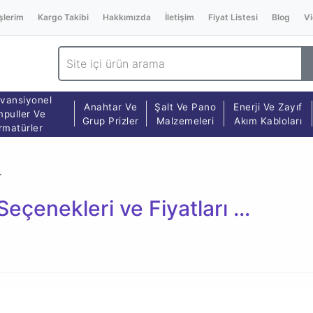
şlerim
Kargo Takibi
Hakkımızda
İletişim
Fiyat Listesi
Blog
Vi
vansiyonel
Anahtar Ve
Şalt Ve Pano
Enerji Ve Zayıf
puller Ve
Grup Prizler
Malzemeleri
Akım Kabloları
rmatürler
r
eçenekleri ve Fiyatları ...