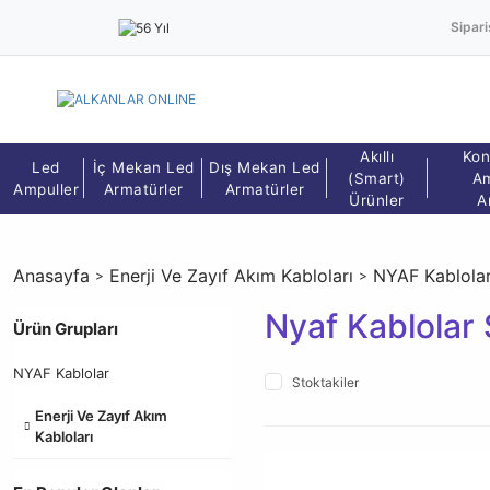
Sipari
Akıllı
Kon
Led
İç Mekan Led
Dış Mekan Led
(Smart)
Am
Ampuller
Armatürler
Armatürler
Ürünler
A
Anasayfa
Enerji Ve Zayıf Akım Kabloları
NYAF Kablola
Nyaf Kablolar S
Ürün Grupları
NYAF Kablolar
Stoktakiler
Enerji Ve Zayıf Akım
Kabloları