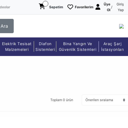
Üye
Giriş
deolar
Sepetim
Favorilerim
/
Ol
Yap
Ara
Elektrik Tesisat
Diafon
Bina Yangın Ve
Araç Şarj
Malzemeleri
Sistemleri
Güvenlik Sistemleri
İstasyonları
Toplam 0 ürün