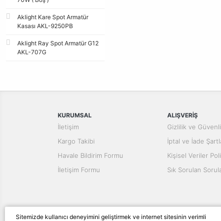
Aklight Kare Spot Armatür
Kasası AKL-9250PB
Aklight Ray Spot Armatür G12
AKL-707G
KURUMSAL
ALIŞVERİŞ
İletişim
Gizlilik ve Güvenl
Kargo Takibi
İptal ve İade Şartl
Havale Bildirim Formu
Kişisel Veriler Poli
İletişim Formu
Sık Sorulan Sorul
Sitemizde kullanıcı deneyimini geliştirmek ve internet sitesinin verimli