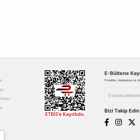
E-Bültene Kayı
ik
Fırsatları, kampanya ve duy
arı
tikası
ar
Bizi Takip Edin