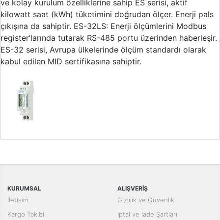
ve kolay kurulum özelliklerine sahip ES serisi, aktif
kilowatt saat (kWh) tüketimini doğrudan ölçer. Enerji pals
çıkışına da sahiptir. ES-32LS: Enerji ölçümlerini Modbus
register’larında tutarak RS-485 portu üzerinden haberleşir.
ES-32 serisi, Avrupa ülkelerinde ölçüm standardı olarak
kabul edilen MID sertifikasına sahiptir.
Bu ürünün fiyat bilgisi, resim, ürün açıklamalarında ve diğer
konularda yetersiz gördüğünüz noktaları öneri formunu kullanarak
Bu ürüne ilk yorumu siz yapın!
tarafımıza iletebilirsiniz.
Görüş ve önerileriniz için teşekkür ederiz.
Yorum Yaz
KURUMSAL
ALIŞVERİŞ
Ürün resmi kalitesiz, bozuk veya görüntülenemiyor.
İletişim
Gizlilik ve Güvenlik
Ürün açıklamasında eksik bilgiler bulunuyor.
Kargo Takibi
İptal ve İade Şartları