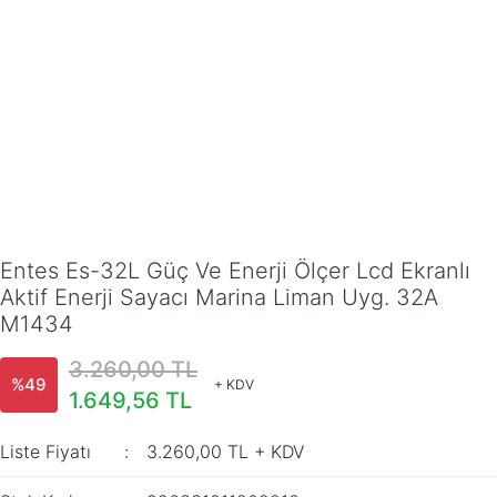
Entes Es-32L Güç Ve Enerji Ölçer Lcd Ekranlı
Aktif Enerji Sayacı Marina Liman Uyg. 32A
M1434
3.260,00 TL
%49
+ KDV
1.649,56 TL
Liste Fiyatı
3.260,00 TL + KDV