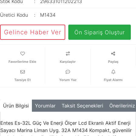
Stok Kodu
296331011202213
Üretici Kodu
M1434
Gelince Haber Ver
Ön Sipariş Oluştur
Karşılaştır
Paylaş
Tavsiye Et
Yorum Yaz
Fiyat Alarmı
Ürün Bilgisi
Yorumlar
Taksit Seçenekleri
Önerileriniz
Entes Es-32L Güç Ve Enerji Ölçer Lcd Ekranlı Aktif Enerji
Sayacı Marina Liman Uyg. 32A M1434 Kompakt, güvenilir