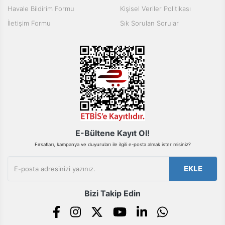
Ürün bilgilerinde hatalar bulunuyor.
Havale Bildirim Formu
Kişisel Veriler Politikası
Ürün fiyatı diğer sitelerden daha pahalı.
İletişim Formu
Sık Sorulan Sorular
Bu ürüne benzer farklı alternatifler olmalı.
Gönder
E-Bültene Kayıt Ol!
Fırsatları, kampanya ve duyuruları ile ilgili e-posta almak ister misiniz?
EKLE
Bizi Takip Edin