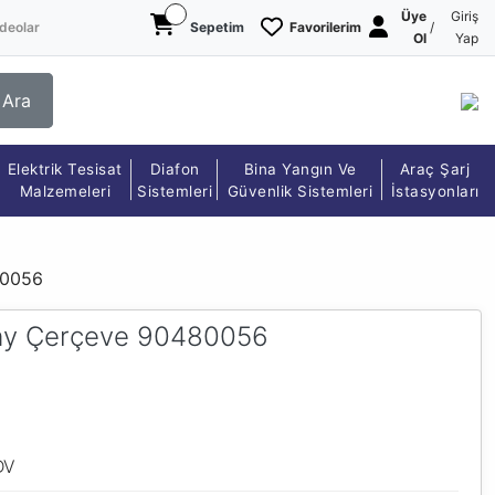
Üye
Giriş
deolar
Sepetim
Favorilerim
/
Ol
Yap
Ara
Elektrik Tesisat
Diafon
Bina Yangın Ve
Araç Şarj
Malzemeleri
Sistemleri
Güvenlik Sistemleri
İstasyonları
80056
atay Çerçeve 90480056
DV