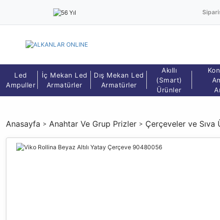
Sipari
Akıllı
Kon
Led
İç Mekan Led
Dış Mekan Led
(Smart)
Am
Ampuller
Armatürler
Armatürler
Ürünler
A
Anasayfa
Anahtar Ve Grup Prizler
Çerçeveler ve Sıva 