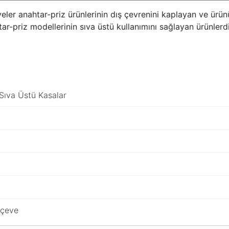
ler anahtar-priz ürünlerinin dış çevrenini kaplayan ve ürü
tar-priz modellerinin sıva üstü kullanımını sağlayan ürünlerdi
Sıva Üstü Kasalar
rçeve
da yetersiz gördüğünüz noktaları öneri formunu kullanarak tarafımıza ilete