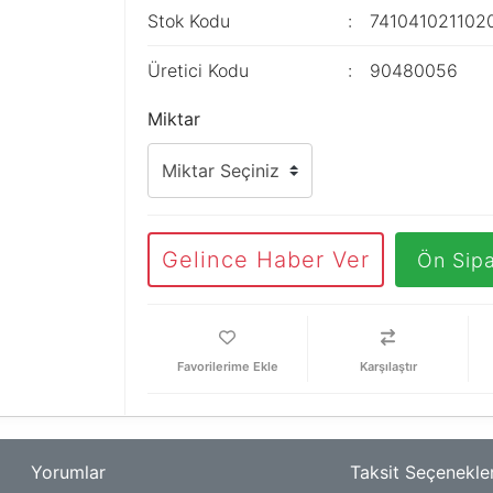
Stok Kodu
741041021102
Üretici Kodu
90480056
Miktar
Gelince Haber Ver
Ön Sipa
Karşılaştır
Yorumlar
Taksit Seçenekler