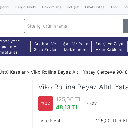
şlerim
Kargo Takibi
Hakkımızda
İletişim
Fiyat Listesi
Blog
Vi
vansiyonel
Anahtar Ve
Şalt Ve Pano
Enerji Ve Zayıf
puller Ve
Grup Prizler
Malzemeleri
Akım Kabloları
rmatürler
Üstü Kasalar
Viko Rollina Beyaz Altılı Yatay Çerçeve 904
Viko Rollina Beyaz Altılı Y
125,00 TL
%62
+ KDV
48,13 TL
Liste Fiyatı
125,00 TL + K