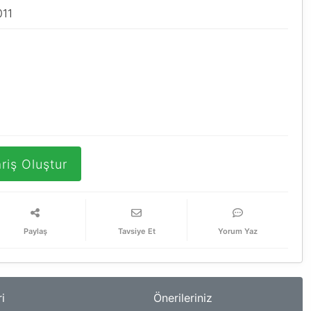
011
riş Oluştur
Paylaş
Tavsiye Et
Yorum Yaz
i
Önerileriniz