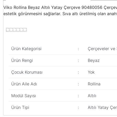
Viko Rollina Beyaz Altılı Yatay Çerçeve 90480056 Çerçeve
estetik görünmesini sağlarlar. Sıva altı üretilmiş olan anah
Ürün Kategorisi
:
Çerçeveler ve 
Ürün Rengi
:
Beyaz
Çocuk Koruması
:
Yok
Ürün Aile Adı
:
Rollina
Modül Sayısı
:
Altılı
Ürün Tipi
:
Altılı Yatay Çe
Bu ürünün fiyat bilgisi, resim, ürün açıklamalarında ve diğer konular