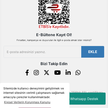
Pano
Aksesuarları
Gönder
Açtırma Bobini
Kofra ve
Kombinasyon
E-Bültene Kayıt Ol!
Kutusu
Fırsatları, kampanya ve duyuruları ile ilgili e-posta almak ister misiniz?
EKLE
Bizi Takip Edin
Sitemizde kullanıcı deneyimini geliştirmek ve
© Tüm hakları saklıdır. Kredi kartı bilgileriniz 256bit SSL sertifikası
internet sitesinin verimli çalışmasını sağlamak
ile korunmaktadır.
amacıyla çerezler kullanılmaktadır.
Whatsapp Destek
Kişisel Verilerin Korunması Kanunu