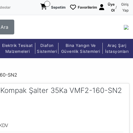
Üye
Giriş
deolar
Sepetim
Favorilerim
/
Ol
Yap
Ara
Elektrik Tesisat
Diafon
Bina Yangın Ve
Araç Şarj
Malzemeleri
Sistemleri
Güvenlik Sistemleri
İstasyonları
160-SN2
r Kompak Şalter 35Ka VMF2-160-SN2
 KDV