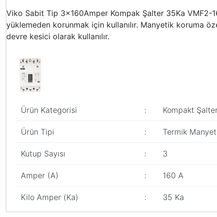
Viko Sabit Tip 3x160Amper Kompak Şalter 35Ka VMF2-160-
yüklemeden korunmak için kullanılır. Manyetik koruma özell
devre kesici olarak kullanılır.
Ürün Kategorisi
:
Kompakt Şalter
Ürün Tipi
:
Termik Manyeti
Kutup Sayısı
:
3
Amper (A)
:
160 A
Kilo Amper (Ka)
:
35 Ka
Bu ürünün fiyat bilgisi, resim, ürün açıklamalarında ve diğer konular