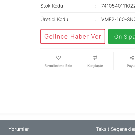
Stok Kodu
741054011102
Üretici Kodu
VMF2-160-SN
Gelince Haber Ver
Ön Sipa
Karşılaştır
Payl
Yorumlar
Taksit Seçenekler