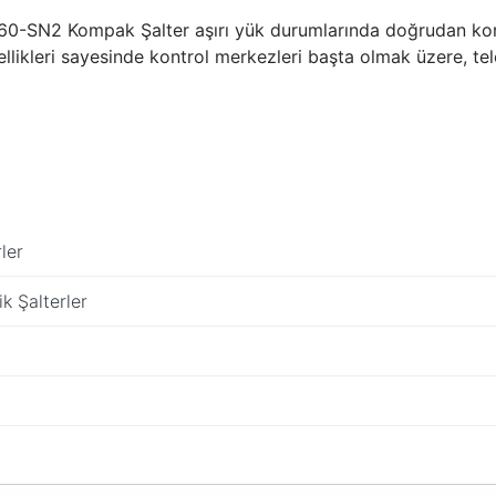
SN2 Kompak Şalter aşırı yük durumlarında doğrudan koruyuc
ikleri sayesinde kontrol merkezleri başta olmak üzere, tele
ler
k Şalterler
da yetersiz gördüğünüz noktaları öneri formunu kullanarak tarafımıza ilete