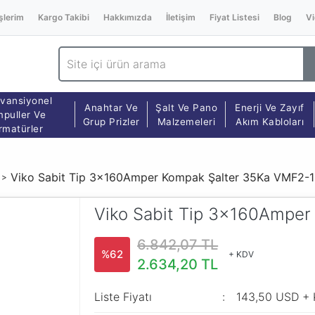
şlerim
Kargo Takibi
Hakkımızda
İletişim
Fiyat Listesi
Blog
Vi
vansiyonel
Anahtar Ve
Şalt Ve Pano
Enerji Ve Zayıf
puller Ve
Grup Prizler
Malzemeleri
Akım Kabloları
rmatürler
Viko Sabit Tip 3x160Amper Kompak Şalter 35Ka VMF2-
Viko Sabit Tip 3x160Ampe
6.842,07 TL
%62
+ KDV
2.634,20 TL
Liste Fiyatı
143,50 USD +