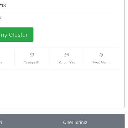
213
2
riş Oluştur
aş
Tavsiye Et
Yorum Yaz
Fiyat Alarmı
i
Önerileriniz