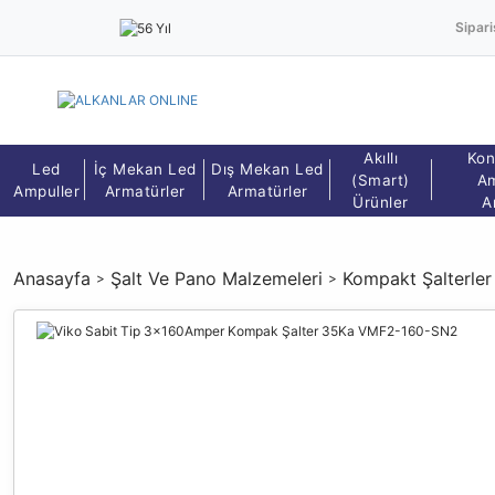
Sipari
Akıllı
Kon
Led
İç Mekan Led
Dış Mekan Led
(Smart)
Am
Ampuller
Armatürler
Armatürler
Ürünler
A
Anasayfa
Şalt Ve Pano Malzemeleri
Kompakt Şalterler