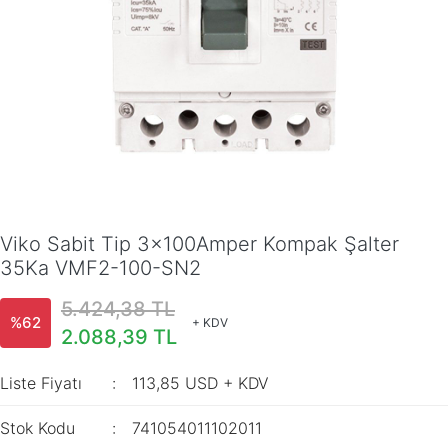
Viko Sabit Tip 3x100Amper Kompak Şalter
35Ka VMF2-100-SN2
5.424,38 TL
%62
+ KDV
2.088,39 TL
Liste Fiyatı
113,85 USD + KDV
Stok Kodu
741054011102011