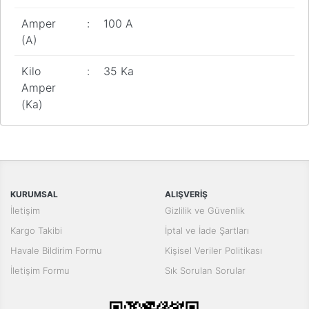
Amper
:
100 A
(A)
Kilo
:
35 Ka
Amper
(Ka)
Bu ürünün fiyat bilgisi, resim, ürün açıklamalarında ve diğer
konularda yetersiz gördüğünüz noktaları öneri formunu kullanarak
Bu ürüne ilk yorumu siz yapın!
tarafımıza iletebilirsiniz.
Görüş ve önerileriniz için teşekkür ederiz.
Yorum Yaz
KURUMSAL
ALIŞVERİŞ
Ürün resmi kalitesiz, bozuk veya görüntülenemiyor.
İletişim
Gizlilik ve Güvenlik
Ürün açıklamasında eksik bilgiler bulunuyor.
Kargo Takibi
İptal ve İade Şartları
Ürün bilgilerinde hatalar bulunuyor.
Havale Bildirim Formu
Kişisel Veriler Politikası
Ürün fiyatı diğer sitelerden daha pahalı.
İletişim Formu
Sık Sorulan Sorular
Bu ürüne benzer farklı alternatifler olmalı.