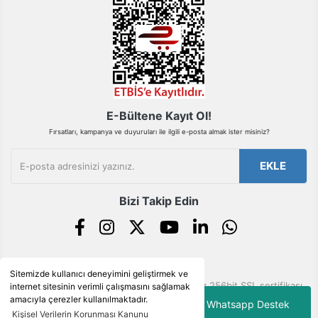
Gönder
E-Bültene Kayıt Ol!
Fırsatları, kampanya ve duyuruları ile ilgili e-posta almak ister misiniz?
EKLE
Bizi Takip Edin
Sitemizde kullanıcı deneyimini geliştirmek ve
© Tüm hakları saklıdır. Kredi kartı bilgileriniz 256bit SSL sertifikası
internet sitesinin verimli çalışmasını sağlamak
ile korunmaktadır.
amacıyla çerezler kullanılmaktadır.
Whatsapp Destek
Kişisel Verilerin Korunması Kanunu