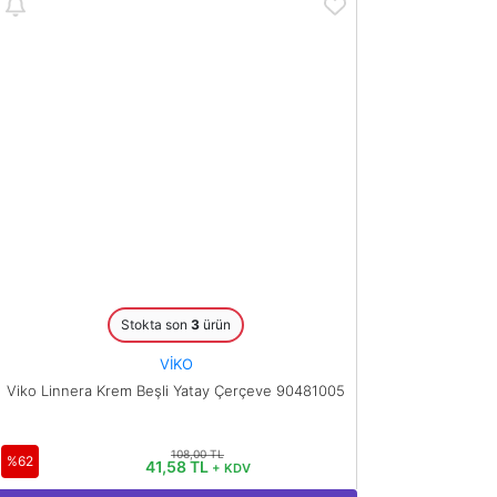
Stokta son
3
ürün
VİKO
Viko Linnera Krem Beşli Yatay Çerçeve 90481005
108,00 TL
%62
41,58 TL
+ KDV