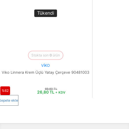
Tükendi
Stokta son
0
ürün
VİKO
Viko Linnera Krem Üçlü Yatay Çerçeve 90481003
69,60 TL
%62
26,80 TL
+ KDV
Sepete ekle