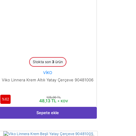
Stokta son
3
ürün
VİKO
Viko Linnera Krem Altılı Yatay Çerçeve 90481006
125,00 TL
%62
48,13 TL
+ KDV
Sepete ekle