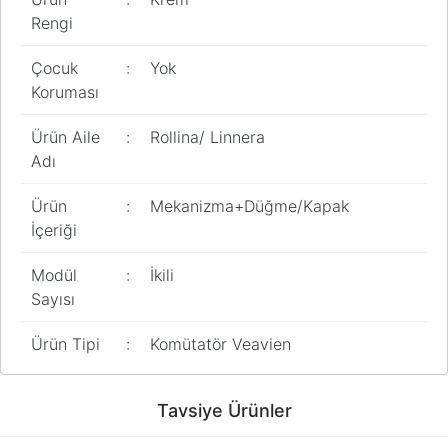
Rengi
Çocuk
:
Yok
Koruması
Ürün Aile
:
Rollina/ Linnera
Adı
Ürün
:
Mekanizma+Düğme/Kapak
İçeriği
Modül
:
İkili
Sayısı
Ürün Tipi
:
Komütatör Veavien
Bu ürünün fiyat bilgisi, resim, ürün açıklamalarında ve diğer
konularda yetersiz gördüğünüz noktaları öneri formunu kullanarak
Bu ürüne ilk yorumu siz yapın!
Tavsiye Ürünler
tarafımıza iletebilirsiniz.
Görüş ve önerileriniz için teşekkür ederiz.