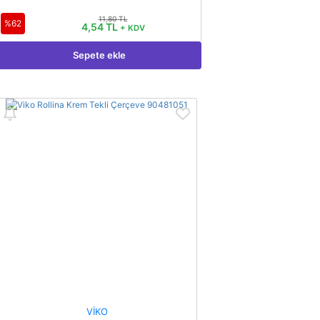
11,80 TL
%62
4,54 TL
+ KDV
Sepete ekle
VİKO