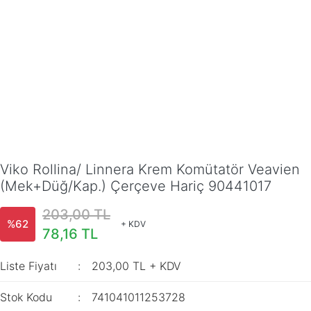
Viko Rollina/ Linnera Krem Komütatör Veavien
(Mek+Düğ/Kap.) Çerçeve Hariç 90441017
203,00 TL
%62
+ KDV
78,16 TL
Liste Fiyatı
203,00 TL + KDV
Stok Kodu
741041011253728