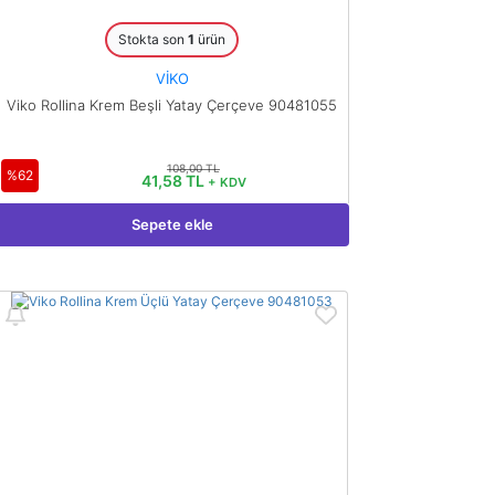
Stokta son
1
ürün
VİKO
Viko Rollina Krem Beşli Yatay Çerçeve 90481055
108,00 TL
%62
41,58 TL
+ KDV
Sepete ekle