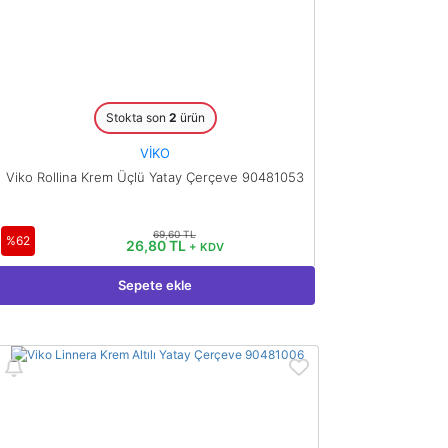
Stokta son
2
ürün
VİKO
Viko Rollina Krem Üçlü Yatay Çerçeve 90481053
69,60 TL
%62
26,80 TL
+ KDV
Sepete ekle