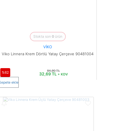
Stokta son
0
ürün
VİKO
Viko Linnera Krem Dörtlü Yatay Çerçeve 90481004
84,90 TL
%62
32,69 TL
+ KDV
Sepete ekle