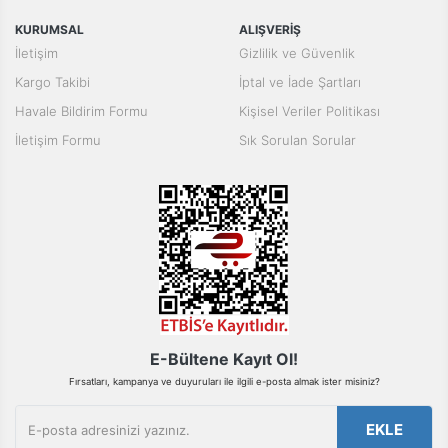
KURUMSAL
ALIŞVERİŞ
İletişim
Gizlilik ve Güvenlik
Kargo Takibi
İptal ve İade Şartları
Havale Bildirim Formu
Kişisel Veriler Politikası
İletişim Formu
Sık Sorulan Sorular
E-Bültene Kayıt Ol!
Fırsatları, kampanya ve duyuruları ile ilgili e-posta almak ister misiniz?
EKLE