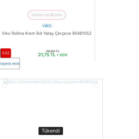
Stokta son
0
ürün
VİKO
Viko Rollina Krem İkili Yatay Çerçeve 90481052
56,50 TL
%62
21,75 TL
+ KDV
Sepete ekle
Tükendi