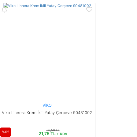
Yorum Yaz
Ürün resmi kalitesiz, bozuk veya görüntülenemiyor.
Ürün açıklamasında eksik bilgiler bulunuyor.
Ürün bilgilerinde hatalar bulunuyor.
Ürün fiyatı diğer sitelerden daha pahalı.
Bu ürüne benzer farklı alternatifler olmalı.
Gönder
VİKO
Viko Linnera Krem İkili Yatay Çerçeve 90481002
56,50 TL
%62
21,75 TL
+ KDV