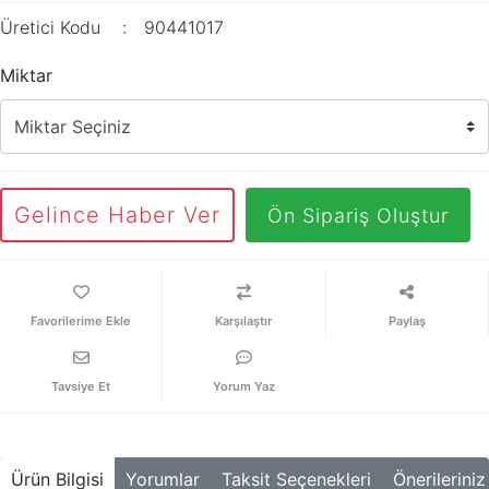
Üretici Kodu
90441017
Miktar
Gelince Haber Ver
Ön Sipariş Oluştur
Karşılaştır
Paylaş
Tavsiye Et
Yorum Yaz
Ürün Bilgisi
Yorumlar
Taksit Seçenekleri
Önerileriniz