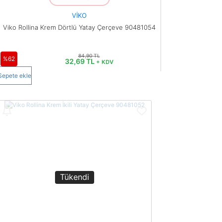
VİKO
Viko Rollina Krem Dörtlü Yatay Çerçeve 90481054
84,90 TL
%62
32,69 TL
+ KDV
Sepete ekle
Tükendi