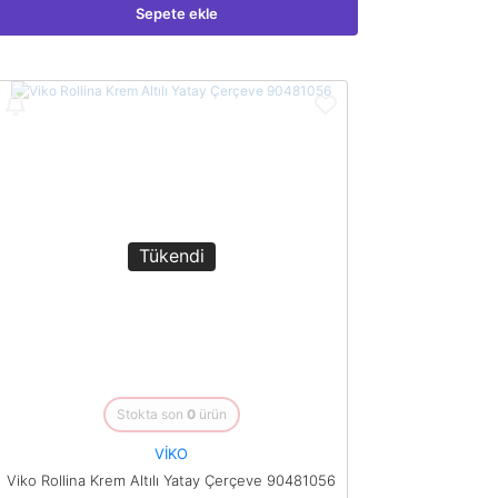
Sepete ekle
Tükendi
Stokta son
0
ürün
VİKO
Viko Rollina Krem Altılı Yatay Çerçeve 90481056