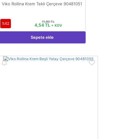
Viko Rollina Krem Tekli Çerçeve 90481051
11,80 TL
%62
4,54 TL
+ KDV
Sepete ekle