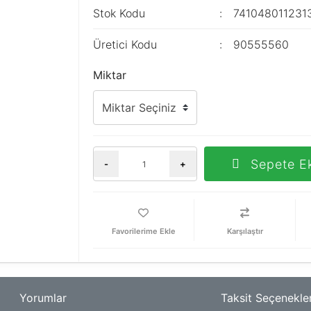
Stok Kodu
741048011231
Üretici Kodu
90555560
Miktar
Sepete E
-
+
Karşılaştır
Yorumlar
Taksit Seçenekler