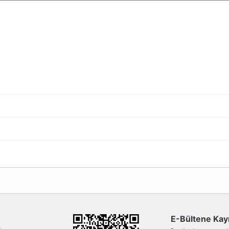
i
da yetersiz gördüğünüz noktaları öneri formunu kullanarak tarafımıza ilete
Bu ürüne ilk yorumu siz yapın!
Yorum Yaz
E-Bültene Kayı