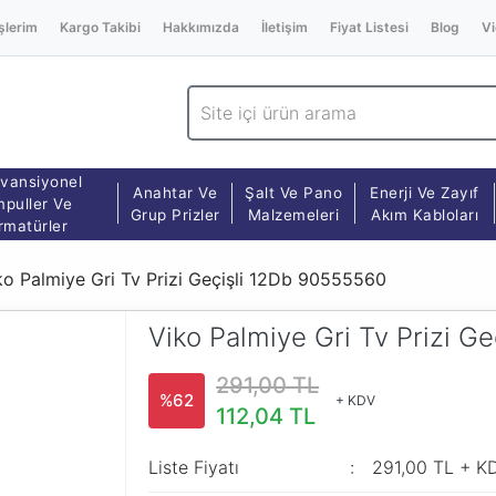
şlerim
Kargo Takibi
Hakkımızda
İletişim
Fiyat Listesi
Blog
Vi
vansiyonel
Anahtar Ve
Şalt Ve Pano
Enerji Ve Zayıf
puller Ve
Grup Prizler
Malzemeleri
Akım Kabloları
rmatürler
ko Palmiye Gri Tv Prizi Geçişli 12Db 90555560
Viko Palmiye Gri Tv Prizi G
291,00 TL
%62
+ KDV
112,04 TL
Liste Fiyatı
291,00 TL + K