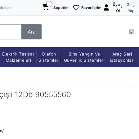
Üye
Giriş
deolar
Sepetim
Favorilerim
/
Ol
Yap
Ara
Elektrik Tesisat
Diafon
Bina Yangın Ve
Araç Şarj
Malzemeleri
Sistemleri
Güvenlik Sistemleri
İstasyonları
eçişli 12Db 90555560
DV