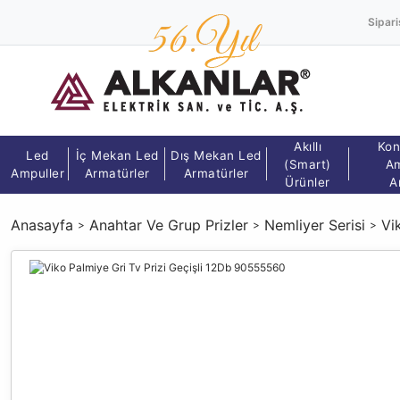
Sipari
Akıllı
Kon
Led
İç Mekan Led
Dış Mekan Led
(Smart)
Am
Ampuller
Armatürler
Armatürler
Ürünler
A
Anasayfa
Anahtar Ve Grup Prizler
Nemliyer Serisi
Vi