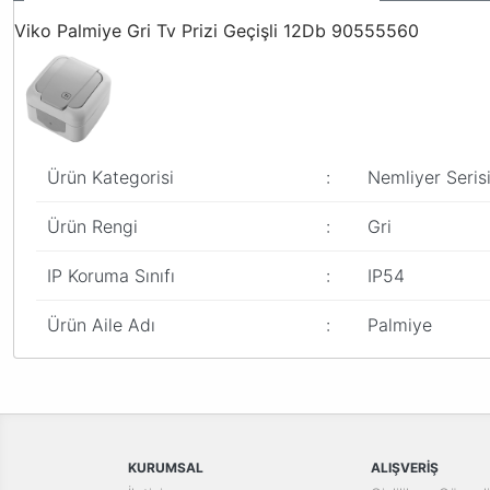
Viko Palmiye Gri Tv Prizi Geçişli 12Db 90555560
Ürün Kategorisi
:
Nemliyer Seris
Ürün Rengi
:
Gri
IP Koruma Sınıfı
:
IP54
Ürün Aile Adı
:
Palmiye
Bu ürünün fiyat bilgisi, resim, ürün açıklamalarında ve diğer konular
Görüş ve önerileriniz için teşekkür ederiz.
Ürün resmi kalitesiz, bozuk veya görüntülenemiyor.
Ürün açıklamasında eksik bilgiler bulunuyor.
KURUMSAL
ALIŞVERİŞ
Ürün bilgilerinde hatalar bulunuyor.