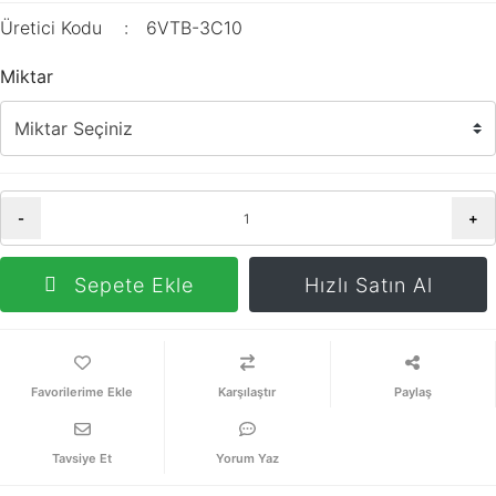
Üretici Kodu
6VTB-3C10
Miktar
-
+
Sepete Ekle
Hızlı Satın Al
Karşılaştır
Paylaş
Tavsiye Et
Yorum Yaz