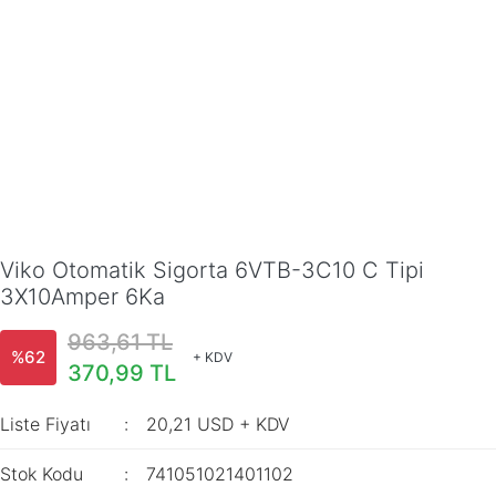
Viko Otomatik Sigorta 6VTB-3C10 C Tipi
3X10Amper 6Ka
963,61 TL
%62
+ KDV
370,99 TL
Liste Fiyatı
20,21 USD + KDV
Stok Kodu
741051021401102