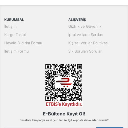
Bu ürüne ilk yorumu siz yapın!
tarafımıza iletebilirsiniz.
Görüş ve önerileriniz için teşekkür ederiz.
Yorum Yaz
KURUMSAL
ALIŞVERİŞ
Ürün resmi kalitesiz, bozuk veya görüntülenemiyor.
İletişim
Gizlilik ve Güvenlik
Ürün açıklamasında eksik bilgiler bulunuyor.
Kargo Takibi
İptal ve İade Şartları
Ürün bilgilerinde hatalar bulunuyor.
Havale Bildirim Formu
Kişisel Veriler Politikası
Ürün fiyatı diğer sitelerden daha pahalı.
İletişim Formu
Sık Sorulan Sorular
Bu ürüne benzer farklı alternatifler olmalı.
Gönder
E-Bültene Kayıt Ol!
Fırsatları, kampanya ve duyuruları ile ilgili e-posta almak ister misiniz?