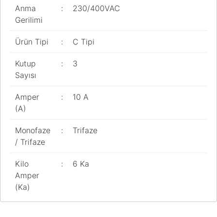
Anma
:
230/400VAC
Gerilimi
Ürün Tipi
:
C Tipi
Kutup
:
3
Sayısı
Amper
:
10 A
(A)
Monofaze
:
Trifaze
/ Trifaze
Kilo
:
6 Ka
Amper
(Ka)
Bu ürünün fiyat bilgisi, resim, ürün açıklamalarında ve diğer
konularda yetersiz gördüğünüz noktaları öneri formunu kullanarak