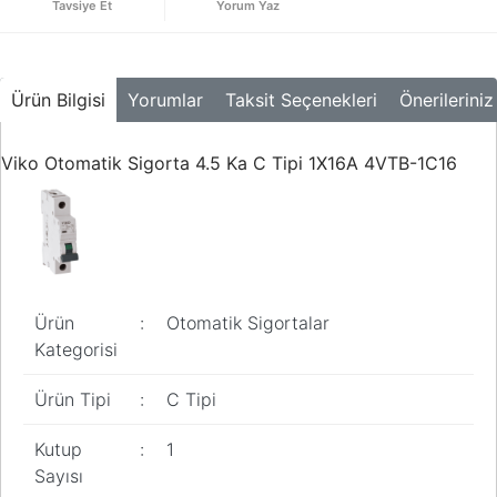
Tavsiye Et
Yorum Yaz
Buton ve Sinyal
Ürünleri
Zaman Saatleri
Ürün Bilgisi
Yorumlar
Taksit Seçenekleri
Önerileriniz
Ölçü Aletleri
Viko Otomatik Sigorta 4.5 Ka C Tipi 1X16A 4VTB-1C16
Enerji
Analizörleri
Frekans
Konvertörleri
Motor Yönetim
Sistemleri
Ürün
:
Otomatik Sigortalar
Kategorisi
Haberleşme
Modülleri
Ürün Tipi
:
C Tipi
Interface
Kutup
:
1
Haberleşme
Modülleri
Sayısı