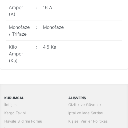
Pano
Amper
:
16 A
Aksesuarları
(A)
Açtırma Bobini
Monofaze
:
Monofaze
Kofra ve
/ Trifaze
Kombinasyon
Kutusu
Kilo
:
4,5 Ka
Amper
(Ka)
Bu ürünün fiyat bilgisi, resim, ürün açıklamalarında ve diğer
konularda yetersiz gördüğünüz noktaları öneri formunu kullanarak
Bu ürüne ilk yorumu siz yapın!
tarafımıza iletebilirsiniz.
Görüş ve önerileriniz için teşekkür ederiz.
Yorum Yaz
KURUMSAL
ALIŞVERİŞ
Ürün resmi kalitesiz, bozuk veya görüntülenemiyor.
İletişim
Gizlilik ve Güvenlik
Ürün açıklamasında eksik bilgiler bulunuyor.
Kargo Takibi
İptal ve İade Şartları
Ürün bilgilerinde hatalar bulunuyor.
Havale Bildirim Formu
Kişisel Veriler Politikası
Ürün fiyatı diğer sitelerden daha pahalı.