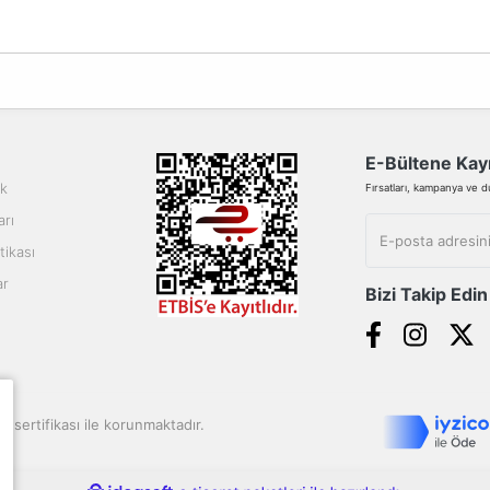
da yetersiz gördüğünüz noktaları öneri formunu kullanarak tarafımıza ilete
Bu ürüne ilk yorumu siz yapın!
Yorum Yaz
E-Bültene Kayı
ik
Fırsatları, kampanya ve duy
arı
tikası
ar
Bizi Takip Edin
Gönder
SL sertifikası ile korunmaktadır.