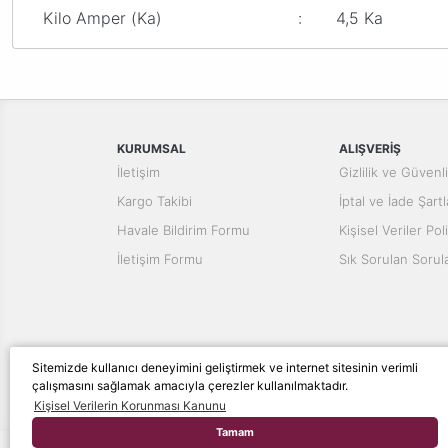
Kilo Amper (Ka)
:
4,5 Ka
Bu ürünün fiyat bilgisi, resim, ürün açıklamalarında ve diğer konular
Görüş ve önerileriniz için teşekkür ederiz.
Ürün resmi kalitesiz, bozuk veya görüntülenemiyor.
Ürün açıklamasında eksik bilgiler bulunuyor.
KURUMSAL
ALIŞVERİŞ
Ürün bilgilerinde hatalar bulunuyor.
İletişim
Gizlilik ve Güvenl
Ürün fiyatı diğer sitelerden daha pahalı.
Kargo Takibi
İptal ve İade Şartl
Bu ürüne benzer farklı alternatifler olmalı.
Havale Bildirim Formu
Kişisel Veriler Poli
İletişim Formu
Sık Sorulan Sorul
Sitemizde kullanıcı deneyimini geliştirmek ve internet sitesinin verimli
çalışmasını sağlamak amacıyla çerezler kullanılmaktadır.
© Tüm hakları saklıdır. Kredi kartı bilgileriniz 256bit S
Kişisel Verilerin Korunması Kanunu
Tamam