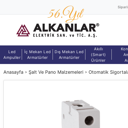
Sipari
Akıllı
Kon
Led
İç Mekan Led
Dış Mekan Led
(Smart)
Am
Ampuller
Armatürler
Armatürler
Ürünler
A
Anasayfa
Şalt Ve Pano Malzemeleri
Otomatik Sigortal