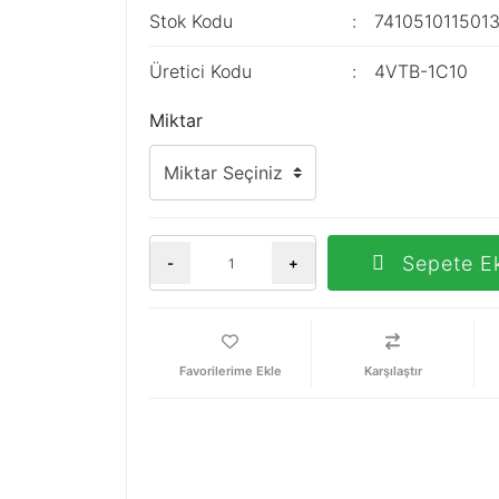
Stok Kodu
741051011501
Üretici Kodu
4VTB-1C10
Miktar
Sepete E
-
+
Karşılaştır