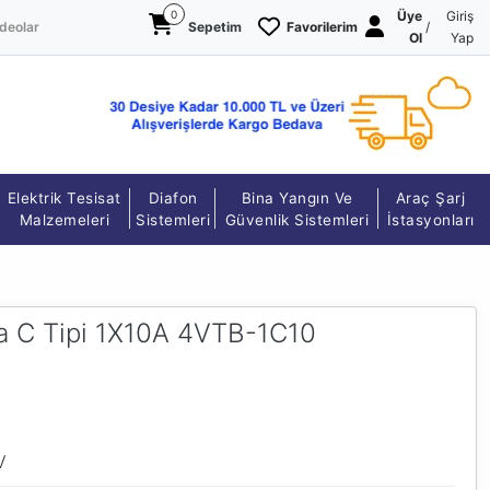
0
Üye
Giriş
deolar
Sepetim
Favorilerim
/
Ol
Yap
Elektrik Tesisat
Diafon
Bina Yangın Ve
Araç Şarj
Malzemeleri
Sistemleri
Güvenlik Sistemleri
İstasyonları
Ka C Tipi 1X10A 4VTB-1C10
V