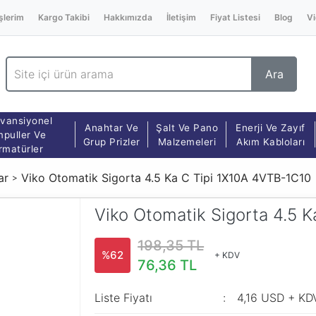
şlerim
Kargo Takibi
Hakkımızda
İletişim
Fiyat Listesi
Blog
Vi
Ara
vansiyonel
Anahtar Ve
Şalt Ve Pano
Enerji Ve Zayıf
puller Ve
Grup Prizler
Malzemeleri
Akım Kabloları
rmatürler
ar
Viko Otomatik Sigorta 4.5 Ka C Tipi 1X10A 4VTB-1C10
Viko Otomatik Sigorta 4.5 
198,35 TL
%62
+ KDV
76,36 TL
Liste Fiyatı
4,16 USD + KD