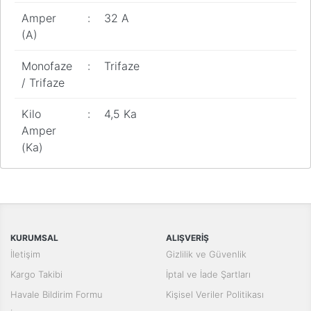
Pano
Amper
:
32 A
Aksesuarları
(A)
Açtırma Bobini
Monofaze
:
Trifaze
Kofra ve
/ Trifaze
Kombinasyon
Kutusu
Kilo
:
4,5 Ka
Amper
(Ka)
Bu ürünün fiyat bilgisi, resim, ürün açıklamalarında ve diğer
konularda yetersiz gördüğünüz noktaları öneri formunu kullanarak
Bu ürüne ilk yorumu siz yapın!
tarafımıza iletebilirsiniz.
Görüş ve önerileriniz için teşekkür ederiz.
Yorum Yaz
KURUMSAL
ALIŞVERİŞ
Ürün resmi kalitesiz, bozuk veya görüntülenemiyor.
İletişim
Gizlilik ve Güvenlik
Ürün açıklamasında eksik bilgiler bulunuyor.
Kargo Takibi
İptal ve İade Şartları
Ürün bilgilerinde hatalar bulunuyor.
Havale Bildirim Formu
Kişisel Veriler Politikası
Ürün fiyatı diğer sitelerden daha pahalı.