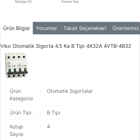
Tavsiye Et
Yorum Yaz
Buton ve Sinyal
Ürünleri
Zaman Saatleri
Ürün Bilgisi
Yorumlar
Taksit Seçenekleri
Önerileriniz
Ölçü Aletleri
Viko Otomatik Sigorta 4.5 Ka B Tipi 4X32A 4VTB-4B32
Enerji
Analizörleri
Frekans
Konvertörleri
Motor Yönetim
Sistemleri
Ürün
:
Otomatik Sigortalar
Kategorisi
Haberleşme
Modülleri
Ürün Tipi
:
B Tipi
Interface
Kutup
:
4
Haberleşme
Modülleri
Sayısı