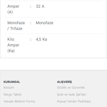
Pano
Amper
:
32 A
Aksesuarları
(A)
Açtırma Bobini
Monofaze
:
Monofaze
Kofra ve
/ Trifaze
Kombinasyon
Kutusu
Kilo
:
4,5 Ka
Amper
(Ka)
Bu ürünün fiyat bilgisi, resim, ürün açıklamalarında ve diğer
konularda yetersiz gördüğünüz noktaları öneri formunu kullanarak
Bu ürüne ilk yorumu siz yapın!
tarafımıza iletebilirsiniz.
Görüş ve önerileriniz için teşekkür ederiz.
Yorum Yaz
KURUMSAL
ALIŞVERİŞ
Ürün resmi kalitesiz, bozuk veya görüntülenemiyor.
İletişim
Gizlilik ve Güvenlik
Ürün açıklamasında eksik bilgiler bulunuyor.
Kargo Takibi
İptal ve İade Şartları
Ürün bilgilerinde hatalar bulunuyor.
Havale Bildirim Formu
Kişisel Veriler Politikası
Ürün fiyatı diğer sitelerden daha pahalı.