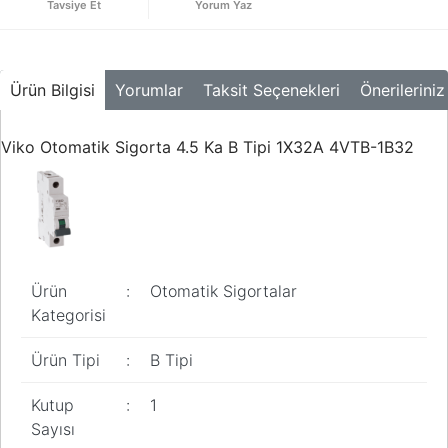
Tavsiye Et
Yorum Yaz
Buton ve Sinyal
Ürünleri
Zaman Saatleri
Ürün Bilgisi
Yorumlar
Taksit Seçenekleri
Önerileriniz
Ölçü Aletleri
Viko Otomatik Sigorta 4.5 Ka B Tipi 1X32A 4VTB-1B32
Enerji
Analizörleri
Frekans
Konvertörleri
Motor Yönetim
Sistemleri
Ürün
:
Otomatik Sigortalar
Kategorisi
Haberleşme
Modülleri
Ürün Tipi
:
B Tipi
Interface
Kutup
:
1
Haberleşme
Modülleri
Sayısı