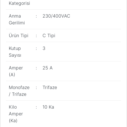
Kategorisi
Pano
Aksesuarları
Anma
:
230/400VAC
Açtırma Bobini
Gerilimi
Kofra ve
Ürün Tipi
:
C Tipi
Kombinasyon
Kutusu
Kutup
:
3
Sayısı
Amper
:
25 A
(A)
Monofaze
:
Trifaze
/ Trifaze
Kilo
:
10 Ka
Amper
(Ka)