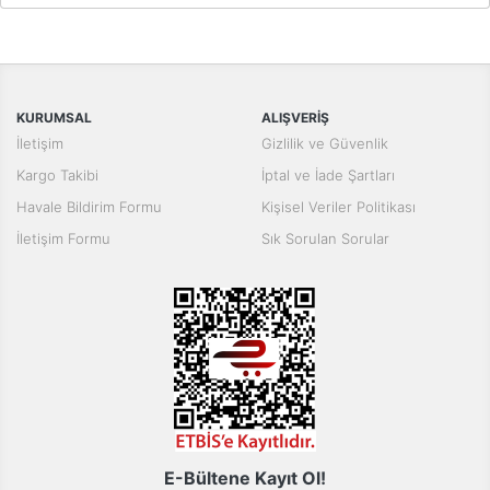
Bu ürünün fiyat bilgisi, resim, ürün açıklamalarında ve diğer
konularda yetersiz gördüğünüz noktaları öneri formunu kullanarak
Bu ürüne ilk yorumu siz yapın!
tarafımıza iletebilirsiniz.
Görüş ve önerileriniz için teşekkür ederiz.
Yorum Yaz
KURUMSAL
ALIŞVERİŞ
Ürün resmi kalitesiz, bozuk veya görüntülenemiyor.
İletişim
Gizlilik ve Güvenlik
Ürün açıklamasında eksik bilgiler bulunuyor.
Kargo Takibi
İptal ve İade Şartları
Ürün bilgilerinde hatalar bulunuyor.
Havale Bildirim Formu
Kişisel Veriler Politikası
Ürün fiyatı diğer sitelerden daha pahalı.
İletişim Formu
Sık Sorulan Sorular
Bu ürüne benzer farklı alternatifler olmalı.
Gönder
E-Bültene Kayıt Ol!