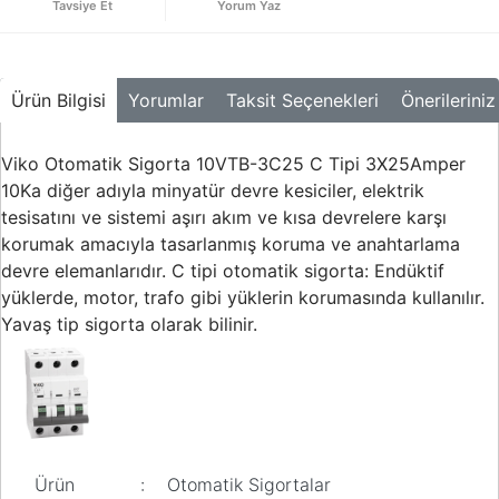
Tavsiye Et
Yorum Yaz
Buton ve Sinyal
Ürünleri
Zaman Saatleri
Ürün Bilgisi
Yorumlar
Taksit Seçenekleri
Önerileriniz
Ölçü Aletleri
Viko Otomatik Sigorta 10VTB-3C25 C Tipi 3X25Amper
Enerji
Analizörleri
10Ka diğer adıyla minyatür devre kesiciler, elektrik
tesisatını ve sistemi aşırı akım ve kısa devrelere karşı
Frekans
korumak amacıyla tasarlanmış koruma ve anahtarlama
Konvertörleri
devre elemanlarıdır. C tipi otomatik sigorta: Endüktif
yüklerde, motor, trafo gibi yüklerin korumasında kullanılır.
Motor Yönetim
Sistemleri
Yavaş tip sigorta olarak bilinir.
Haberleşme
Modülleri
Interface
Haberleşme
Modülleri
Ürün
:
Otomatik Sigortalar