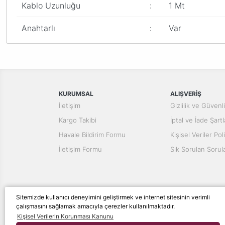
Kablo Uzunluğu
:
1 Mt
Anahtarlı
:
Var
Bu ürünün fiyat bilgisi, resim, ürün açıklamalarında ve diğer konular
Görüş ve önerileriniz için teşekkür ederiz.
Ürün resmi kalitesiz, bozuk veya görüntülenemiyor.
Ürün açıklamasında eksik bilgiler bulunuyor.
KURUMSAL
ALIŞVERİŞ
Ürün bilgilerinde hatalar bulunuyor.
İletişim
Gizlilik ve Güvenl
Ürün fiyatı diğer sitelerden daha pahalı.
Kargo Takibi
İptal ve İade Şartl
Bu ürüne benzer farklı alternatifler olmalı.
Havale Bildirim Formu
Kişisel Veriler Poli
İletişim Formu
Sık Sorulan Sorul
Sitemizde kullanıcı deneyimini geliştirmek ve internet sitesinin verimli
çalışmasını sağlamak amacıyla çerezler kullanılmaktadır.
© Tüm hakları saklıdır. Kredi kartı bilgileriniz 256bit S
Kişisel Verilerin Korunması Kanunu