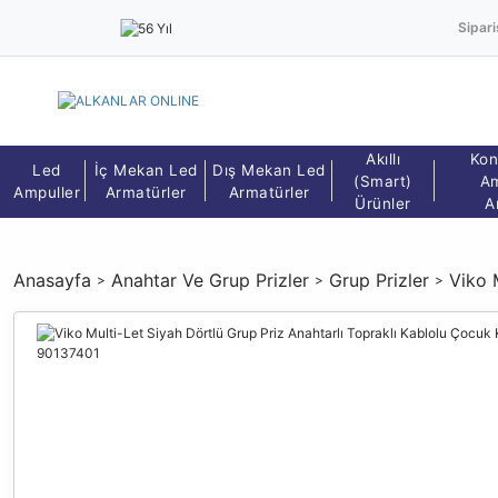
Sipari
Akıllı
Kon
Led
İç Mekan Led
Dış Mekan Led
(Smart)
Am
Ampuller
Armatürler
Armatürler
Ürünler
A
Anasayfa
Anahtar Ve Grup Prizler
Grup Prizler
Viko 