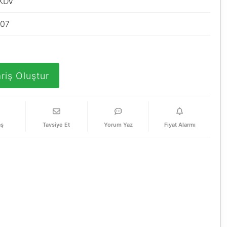
 KDV
607
riş Oluştur
aş
Tavsiye Et
Yorum Yaz
Fiyat Alarmı