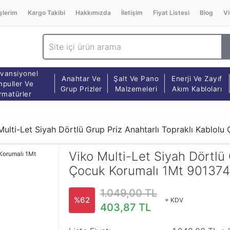
şlerim
Kargo Takibi
Hakkımızda
İletişim
Fiyat Listesi
Blog
Vi
vansiyonel
Anahtar Ve
Şalt Ve Pano
Enerji Ve Zayıf
puller Ve
Grup Prizler
Malzemeleri
Akım Kabloları
rmatürler
Multi-Let Siyah Dörtlü Grup Priz Anahtarlı Topraklı Kablol
Viko Multi-Let Siyah Dörtlü 
Çocuk Korumalı 1Mt 90137
1.049,00 TL
%62
+ KDV
403,87 TL