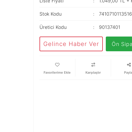
Liste Fiyatı
1.049,00 TL +
Stok Kodu
741071011351
Üretici Kodu
90137401
Gelince Haber Ver
Ön Sipa
Karşılaştır
Payl