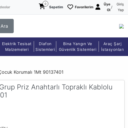
0
Üye
Giriş
deolar
Sepetim
Favorilerim
/
Ol
Yap
Ara
Elektrik Tesisat
Diafon
Bina Yangın Ve
Araç Şarj
Malzemeleri
Sistemleri
Güvenlik Sistemleri
İstasyonları
u Çocuk Korumalı 1Mt 90137401
Grup Priz Anahtarlı Topraklı Kablolu
401