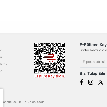
da yetersiz gördüğünüz noktaları öneri formunu kullanarak tarafımıza ilete
Bu ürüne ilk yorumu siz yapın!
Yorum Yaz
E-Bültene Kayı
ik
Fırsatları, kampanya ve duy
arı
tikası
ar
Bizi Takip Edin
Gönder
SL sertifikası ile korunmaktadır.