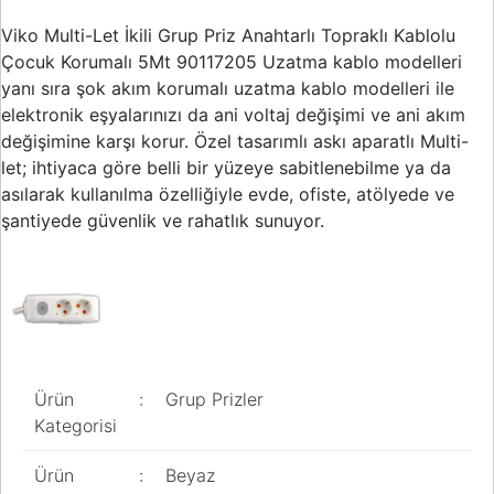
Buton ve Sinyal
Ürünleri
Viko Multi-Let İkili Grup Priz Anahtarlı Topraklı Kablolu
Çocuk Korumalı 5Mt 90117205 Uzatma kablo modelleri
Zaman Saatleri
yanı sıra şok akım korumalı uzatma kablo modelleri ile
elektronik eşyalarınızı da ani voltaj değişimi ve ani akım
Ölçü Aletleri
değişimine karşı korur. Özel tasarımlı askı aparatlı Multi-
Enerji
let; ihtiyaca göre belli bir yüzeye sabitlenebilme ya da
Analizörleri
asılarak kullanılma özelliğiyle evde, ofiste, atölyede ve
şantiyede güvenlik ve rahatlık sunuyor.
Frekans
Konvertörleri
Motor Yönetim
Sistemleri
Haberleşme
Modülleri
Ürün
:
Grup Prizler
Kategorisi
Interface
Haberleşme
Modülleri
Ürün
:
Beyaz