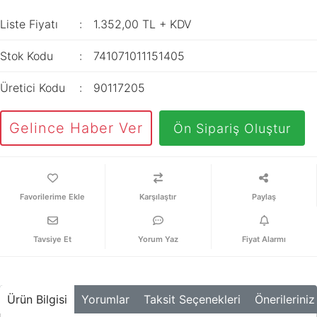
İç Mekan
ve Prizler
Aydınlatma
XLPE Kablolar
Liste Fiyatı
1.352,00 TL + KDV
Transdüserler
Aksesuarları
PV1F Solar
Akım Trafoları
Stok Kodu
741071011151405
Kablolar
Darbe Akım
Yassı Kordon
Üretici Kodu
90117205
Anahtarı
Yangın Alarm
Yük Ayırıcı ve Yük
Gelince Haber Ver
Ön Sipariş Oluştur
Kabloları
Kesiciler
Fiber Optik
Reaktörler
Kablolar
Aşırı Akım ve
Karşılaştır
Paylaş
NYRY Kablolar
Sekonder Koruma
Güç Kaynakları
Tavsiye Et
Yorum Yaz
Fiyat Alarmı
Parafudrlar
SoftStarterler
Ürün Bilgisi
Yorumlar
Taksit Seçenekleri
Önerileriniz