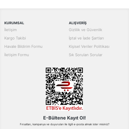
konularda yetersiz gördüğünüz noktaları öneri formunu kullanarak
Bu ürüne ilk yorumu siz yapın!
tarafımıza iletebilirsiniz.
Görüş ve önerileriniz için teşekkür ederiz.
Yorum Yaz
KURUMSAL
ALIŞVERİŞ
Ürün resmi kalitesiz, bozuk veya görüntülenemiyor.
İletişim
Gizlilik ve Güvenlik
Ürün açıklamasında eksik bilgiler bulunuyor.
Kargo Takibi
İptal ve İade Şartları
Ürün bilgilerinde hatalar bulunuyor.
Havale Bildirim Formu
Kişisel Veriler Politikası
Ürün fiyatı diğer sitelerden daha pahalı.
İletişim Formu
Sık Sorulan Sorular
Bu ürüne benzer farklı alternatifler olmalı.
Gönder
E-Bültene Kayıt Ol!
Fırsatları, kampanya ve duyuruları ile ilgili e-posta almak ister misiniz?