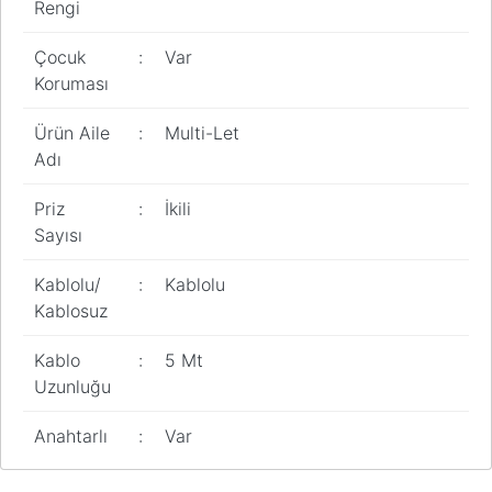
Rengi
Pano
Aksesuarları
Çocuk
:
Var
Koruması
Açtırma Bobini
Kofra ve
Ürün Aile
:
Multi-Let
Kombinasyon
Adı
Kutusu
Priz
:
İkili
Sayısı
Kablolu/
:
Kablolu
Kablosuz
Kablo
:
5 Mt
Uzunluğu
Anahtarlı
:
Var
Bu ürünün fiyat bilgisi, resim, ürün açıklamalarında ve diğer