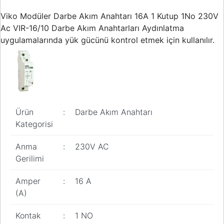
Buton ve Sinyal
Ürünleri
Viko Modüler Darbe Akım Anahtarı 16A 1 Kutup 1No 230V
Ac VIR-16/10 Darbe Akım Anahtarları Aydınlatma
Zaman Saatleri
uygulamalarında yük gücünü kontrol etmek için kullanılır.
Ölçü Aletleri
Enerji
Analizörleri
Frekans
Ürün
:
Darbe Akım Anahtarı
Konvertörleri
Kategorisi
Motor Yönetim
Sistemleri
Anma
:
230V AC
Gerilimi
Haberleşme
Modülleri
Amper
:
16 A
(A)
Interface
Haberleşme
Modülleri
Kontak
:
1 NO