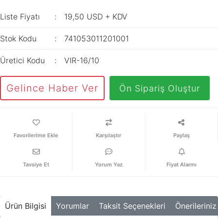
İç Mekan
ve Prizler
Aydınlatma
XLPE Kablolar
Liste Fiyatı
19,50 USD + KDV
Transdüserler
Aksesuarları
PV1F Solar
Akım Trafoları
Stok Kodu
741053011201001
Kablolar
Darbe Akım
Yassı Kordon
Üretici Kodu
VIR-16/10
Anahtarı
Yangın Alarm
Yük Ayırıcı ve Yük
Gelince Haber Ver
Ön Sipariş Oluştur
Kabloları
Kesiciler
Fiber Optik
Reaktörler
Kablolar
Aşırı Akım ve
Karşılaştır
Paylaş
NYRY Kablolar
Sekonder Koruma
Güç Kaynakları
Tavsiye Et
Yorum Yaz
Fiyat Alarmı
Parafudrlar
SoftStarterler
Ürün Bilgisi
Yorumlar
Taksit Seçenekleri
Önerileriniz