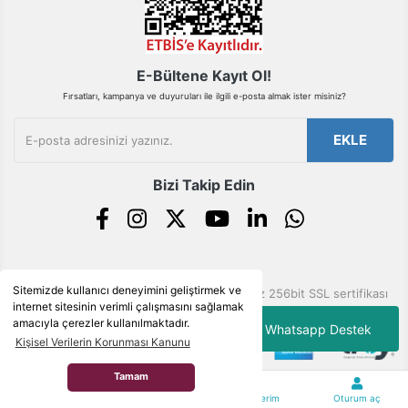
E-Bültene Kayıt Ol!
Fırsatları, kampanya ve duyuruları ile ilgili e-posta almak ister misiniz?
EKLE
Bizi Takip Edin
Sitemizde kullanıcı deneyimini geliştirmek ve
© Tüm hakları saklıdır. Kredi kartı bilgileriniz 256bit SSL sertifikası
internet sitesinin verimli çalışmasını sağlamak
ile korunmaktadır.
amacıyla çerezler kullanılmaktadır.
Whatsapp Destek
Kişisel Verilerin Korunması Kanunu
Tamam
ile
ideasoft
e-
Anasayfa
Kategoriler
Siparişlerim
Oturum aç