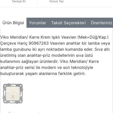
Tavsiye Et
Yorum Yaz
Buton ve Sinyal
Ürünleri
Zaman Saatleri
Ürün Bilgisi
Yorumlar
Taksit Seçenekleri
Önerileriniz
Ölçü Aletleri
Viko Meridian/ Karre Krem Işıklı Veavien (Mek+Düğ/Kap.)
Enerji
Analizörleri
Çerçeve Hariç 90967263 Veavien anahtar bir lamba veya
lamba gurubunu iki ayrı noktadan kumanda eder. Sıva altı
Frekans
üretilmiş olan anahtar-priz modellerinin sıva üstü
Konvertörleri
kullanımını sağlayan ürünlerdir. Viko Meridian/ Karre
anahtar-priz serisi ile modern ve son teknolojiyle
Motor Yönetim
Sistemleri
buluşturarak yaşam alanlarına farklılık getirir.
Haberleşme
Modülleri
Interface
Haberleşme
Modülleri