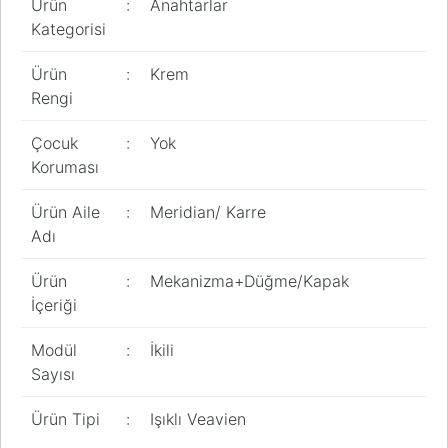
Ürün
:
Anahtarlar
Pano
Kategorisi
Aksesuarları
Ürün
:
Krem
Açtırma Bobini
Rengi
Kofra ve
Kombinasyon
Çocuk
:
Yok
Kutusu
Koruması
Ürün Aile
:
Meridian/ Karre
Adı
Ürün
:
Mekanizma+Düğme/Kapak
İçeriği
Modül
:
İkili
Sayısı
Ürün Tipi
:
Işıklı Veavien