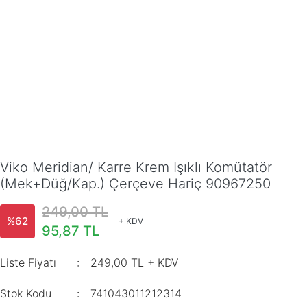
Viko Meridian/ Karre Krem Işıklı Komütatör
(Mek+Düğ/Kap.) Çerçeve Hariç 90967250
249,00 TL
%62
+ KDV
95,87 TL
Liste Fiyatı
249,00 TL + KDV
Stok Kodu
741043011212314