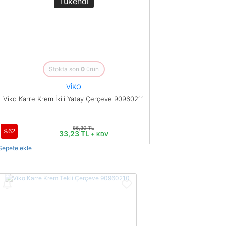
Tükendi
Stokta son
0
ürün
VİKO
Viko Karre Krem İkili Yatay Çerçeve 90960211
86,30 TL
%62
33,23 TL
+ KDV
Sepete ekle