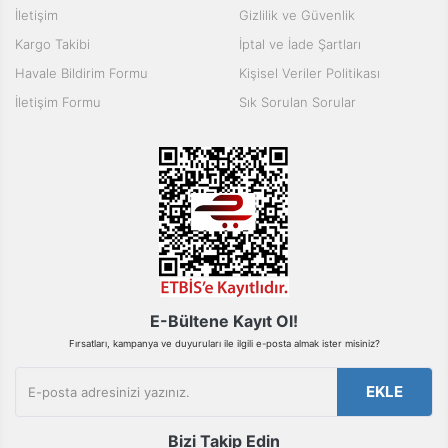
İletişim
Gizlilik ve Güvenlik
Kargo Takibi
İptal ve İade Şartları
Havale Bildirim Formu
Kişisel Veriler Politikası
İletişim Formu
Sık Sorulan Sorular
E-Bültene Kayıt Ol!
Fırsatları, kampanya ve duyuruları ile ilgili e-posta almak ister misiniz?
EKLE
Bizi Takip Edin