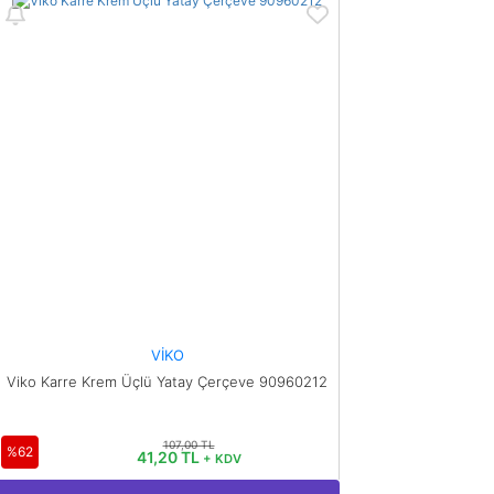
Yorum Yaz
Ürün resmi kalitesiz, bozuk veya görüntülenemiyor.
Ürün açıklamasında eksik bilgiler bulunuyor.
Ürün bilgilerinde hatalar bulunuyor.
Ürün fiyatı diğer sitelerden daha pahalı.
Bu ürüne benzer farklı alternatifler olmalı.
Gönder
VİKO
Viko Karre Krem Üçlü Yatay Çerçeve 90960212
107,00 TL
%62
41,20 TL
+ KDV