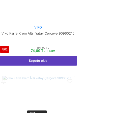
VİKO
Viko Karre Krem Altılı Yatay Çerçeve 90960215
194,00 TL
%62
74,69 TL
+ KDV
Sepete ekle