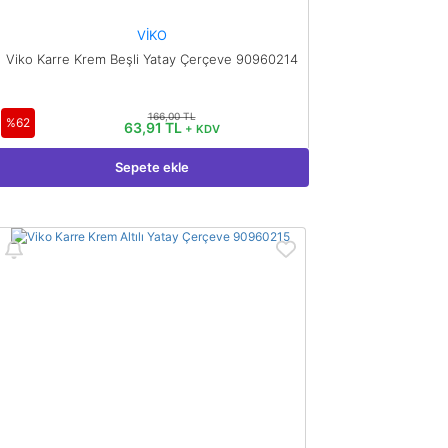
VİKO
Viko Karre Krem Beşli Yatay Çerçeve 90960214
166,00 TL
%62
63,91 TL
+ KDV
Sepete ekle