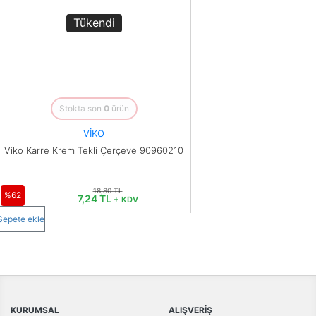
Tükendi
Stokta son
0
ürün
VİKO
Viko Karre Krem Tekli Çerçeve 90960210
18,80 TL
%62
7,24 TL
+ KDV
Sepete ekle
KURUMSAL
ALIŞVERİŞ