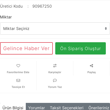
Üretici Kodu
90967250
Miktar
Gelince Haber Ver
Ön Sipariş Oluştur
Karşılaştır
Paylaş
Tavsiye Et
Yorum Yaz
Ürün Bilgisi
Yorumlar
Taksit Seçenekleri
Önerileriniz