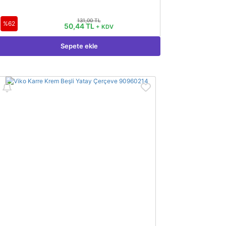
131,00 TL
%62
50,44 TL
+ KDV
Sepete ekle