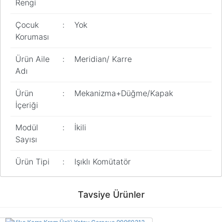
Rengi
Çocuk
:
Yok
Koruması
Ürün Aile
:
Meridian/ Karre
Adı
Ürün
:
Mekanizma+Düğme/Kapak
İçeriği
Modül
:
İkili
Sayısı
Ürün Tipi
:
Işıklı Komütatör
Bu ürünün fiyat bilgisi, resim, ürün açıklamalarında ve diğer
konularda yetersiz gördüğünüz noktaları öneri formunu kullanarak
Bu ürüne ilk yorumu siz yapın!
Tavsiye Ürünler
tarafımıza iletebilirsiniz.
Görüş ve önerileriniz için teşekkür ederiz.