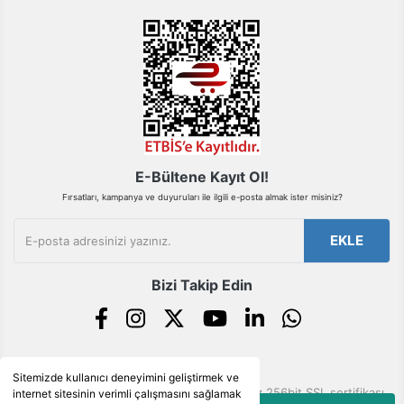
Gönder
E-Bültene Kayıt Ol!
Fırsatları, kampanya ve duyuruları ile ilgili e-posta almak ister misiniz?
EKLE
Bizi Takip Edin
Sitemizde kullanıcı deneyimini geliştirmek ve
© Tüm hakları saklıdır. Kredi kartı bilgileriniz 256bit SSL sertifikası
internet sitesinin verimli çalışmasını sağlamak