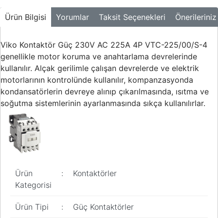
Buton ve Sinyal
Ürünleri
Ürün Bilgisi
Yorumlar
Taksit Seçenekleri
Önerileriniz
Zaman Saatleri
Viko Kontaktör Güç 230V AC 225A 4P VTC-225/00/S-4
Ölçü Aletleri
genellikle motor koruma ve anahtarlama devrelerinde
kullanılır. Alçak gerilimle çalışan devrelerde ve elektrik
Enerji
motorlarının kontrolünde kullanılır, kompanzasyonda
Analizörleri
kondansatörlerin devreye alınıp çıkarılmasında, ısıtma ve
Frekans
soğutma sistemlerinin ayarlanmasında sıkça kullanılırlar.
Konvertörleri
Motor Yönetim
Sistemleri
Haberleşme
Modülleri
Ürün
:
Kontaktörler
Kategorisi
Interface
Haberleşme
Ürün Tipi
:
Güç Kontaktörler
Modülleri