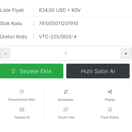
İç Mekan
ve Prizler
Aydınlatma
XLPE Kablolar
Liste Fiyatı
834,00 USD + KDV
Transdüserler
Aksesuarları
PV1F Solar
Akım Trafoları
Stok Kodu
741055011201910
Kablolar
Darbe Akım
Yassı Kordon
Üretici Kodu
VTC-225/00/S-4
Anahtarı
Yangın Alarm
Yük Ayırıcı ve Yük
Kabloları
-
+
Kesiciler
Fiber Optik
Reaktörler
Sepete Ekle
Hızlı Satın Al
Kablolar
Aşırı Akım ve
NYRY Kablolar
Sekonder Koruma
Güç Kaynakları
Karşılaştır
Paylaş
Parafudrlar
Tavsiye Et
Yorum Yaz
Fiyat Alarmı
SoftStarterler