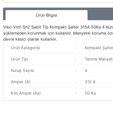
Ürün Bilgisi
Viko Vmf-Sn2 Sabit Tip Kompakt Şalter 315A 50Ka 4 Kutup
yüklemeden korunmak için kullanılır. Manyetik koruma özell
devre kesici olarak kullanılır.
Ürün Kategorisi
:
Kompakt Şalter
Ürün Tipi
:
Termik Manyeti
Kutup Sayısı
:
4
Amper (A)
:
315 A
Kilo Amper (Ka)
:
50 Ka
Bu ürünün fiyat bilgisi, resim, ürün açıklamalarında ve diğer konular
Görüş ve önerileriniz için teşekkür ederiz.