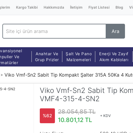
şlerim
Kargo Takibi
Hakkımızda
İletişim
Fiyat Listesi
Blog
Vi
Ara
vansiyonel
Anahtar Ve
Şalt Ve Pano
Enerji Ve Zayıf
puller Ve
Grup Prizler
Malzemeleri
Akım Kabloları
rmatürler
Viko Vmf-Sn2 Sabit Tip Kompakt Şalter 315A 50Ka 4 K
Viko Vmf-Sn2 Sabit Tip Kom
VMF4-315-4-SN2
28.054,85 TL
%62
+ KDV
10.801,12 TL