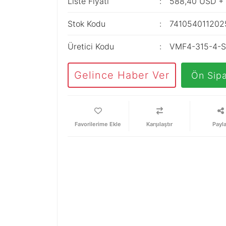
Liste Fiyatı
588,40 USD +
Stok Kodu
741054011202
Üretici Kodu
VMF4-315-4-
Gelince Haber Ver
Ön Sipa
Karşılaştır
Payl