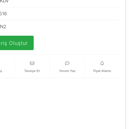
 KDV
516
SN2
riş Oluştur
aş
Tavsiye Et
Yorum Yaz
Fiyat Alarmı