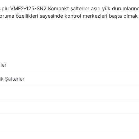
plu VMF2-125-SN2 Kompakt şalterler aşırı yük durumlarında
oruma özellikleri sayesinde kontrol merkezleri başta olmak ü
ler
k Şalterler
da yetersiz gördüğünüz noktaları öneri formunu kullanarak tarafımıza ilete
Bu ürüne ilk yorumu siz yapın!