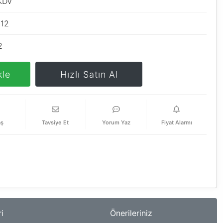
KDV
112
2
kle
Hızlı Satın Al
aş
Tavsiye Et
Yorum Yaz
Fiyat Alarmı
i
Önerileriniz