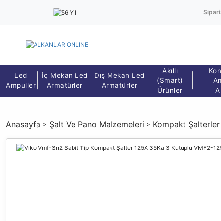
Sipari
Akıllı
Kon
Led
İç Mekan Led
Dış Mekan Led
(Smart)
Am
Ampuller
Armatürler
Armatürler
Ürünler
A
Anasayfa
Şalt Ve Pano Malzemeleri
Kompakt Şalterler