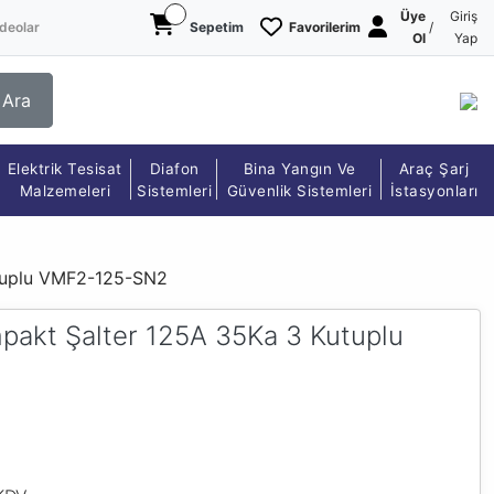
Üye
Giriş
deolar
Sepetim
Favorilerim
/
Ol
Yap
Ara
Elektrik Tesisat
Diafon
Bina Yangın Ve
Araç Şarj
Malzemeleri
Sistemleri
Güvenlik Sistemleri
İstasyonları
utuplu VMF2-125-SN2
pakt Şalter 125A 35Ka 3 Kutuplu