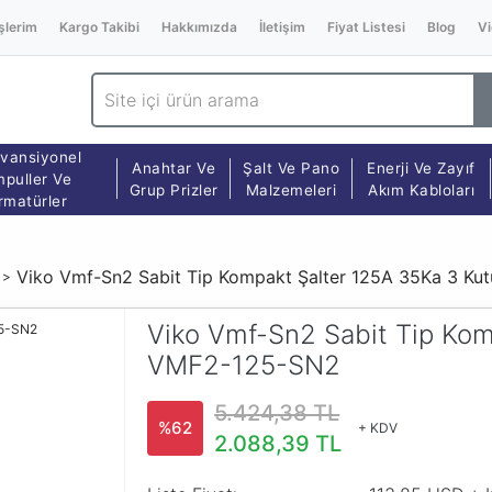
şlerim
Kargo Takibi
Hakkımızda
İletişim
Fiyat Listesi
Blog
Vi
vansiyonel
Anahtar Ve
Şalt Ve Pano
Enerji Ve Zayıf
puller Ve
Grup Prizler
Malzemeleri
Akım Kabloları
rmatürler
Viko Vmf-Sn2 Sabit Tip Kompakt Şalter 125A 35Ka 3 K
Viko Vmf-Sn2 Sabit Tip Kom
VMF2-125-SN2
5.424,38 TL
%62
+ KDV
2.088,39 TL