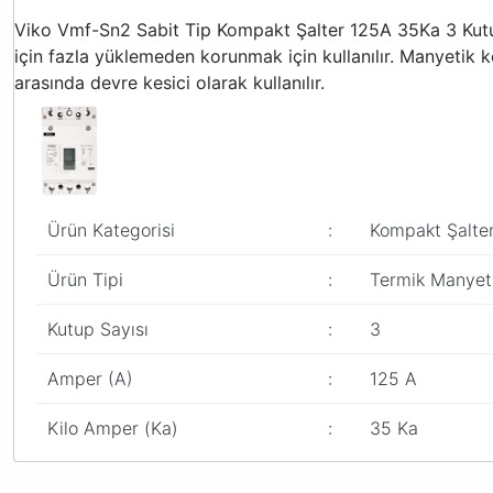
Viko Vmf-Sn2 Sabit Tip Kompakt Şalter 125A 35Ka 3 Kutu
için fazla yüklemeden korunmak için kullanılır. Manyetik k
arasında devre kesici olarak kullanılır.
Ürün Kategorisi
:
Kompakt Şalter
Ürün Tipi
:
Termik Manyeti
Kutup Sayısı
:
3
Amper (A)
:
125 A
Kilo Amper (Ka)
:
35 Ka
Bu ürünün fiyat bilgisi, resim, ürün açıklamalarında ve diğer konular
Görüş ve önerileriniz için teşekkür ederiz.