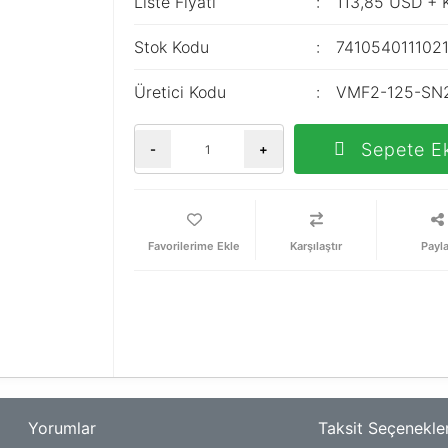
Liste Fiyatı
113,85 USD + 
Stok Kodu
741054011102
Üretici Kodu
VMF2-125-SN
Sepete E
-
+
Karşılaştır
Payl
Yorumlar
Taksit Seçenekler