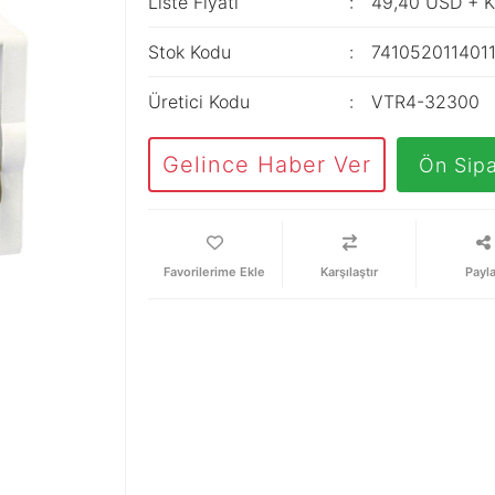
Liste Fiyatı
49,40 USD + 
Stok Kodu
741052011401
Üretici Kodu
VTR4-32300
Gelince Haber Ver
Ön Sipa
Karşılaştır
Payl