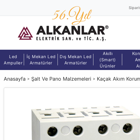
Sipari
Akıllı
Kon
Led
İç Mekan Led
Dış Mekan Led
(Smart)
Am
Ampuller
Armatürler
Armatürler
Ürünler
A
Anasayfa
Şalt Ve Pano Malzemeleri
Kaçak Akım Korum