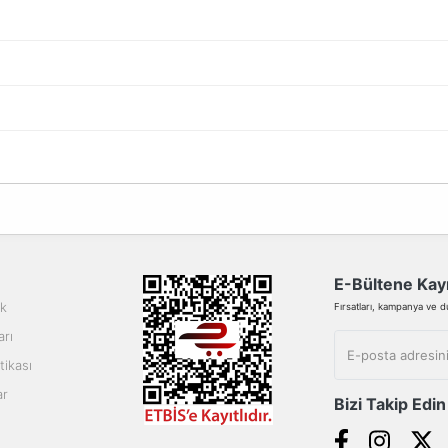
da yetersiz gördüğünüz noktaları öneri formunu kullanarak tarafımıza ilete
Bu ürüne ilk yorumu siz yapın!
Yorum Yaz
E-Bültene Kayı
ik
Fırsatları, kampanya ve duy
arı
tikası
ar
Bizi Takip Edin