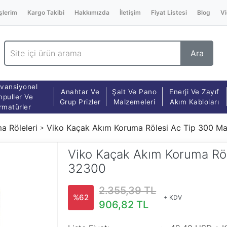
şlerim
Kargo Takibi
Hakkımızda
İletişim
Fiyat Listesi
Blog
Vi
Ara
vansiyonel
Anahtar Ve
Şalt Ve Pano
Enerji Ve Zayıf
puller Ve
Grup Prizler
Malzemeleri
Akım Kabloları
rmatürler
a Röleleri
Viko Kaçak Akım Koruma Rölesi Ac Tip 300 
Viko Kaçak Akım Koruma Rö
32300
2.355,39 TL
%62
+ KDV
906,82 TL