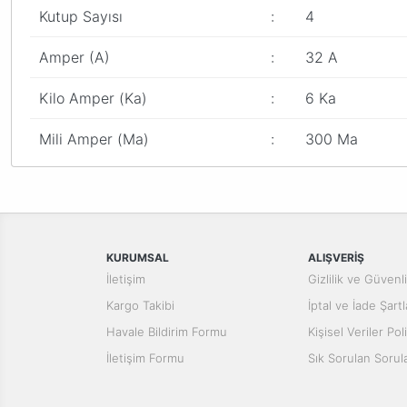
Kutup Sayısı
:
4
Amper (A)
:
32 A
Kilo Amper (Ka)
:
6 Ka
Mili Amper (Ma)
:
300 Ma
Bu ürünün fiyat bilgisi, resim, ürün açıklamalarında ve diğer konular
Görüş ve önerileriniz için teşekkür ederiz.
Ürün resmi kalitesiz, bozuk veya görüntülenemiyor.
Ürün açıklamasında eksik bilgiler bulunuyor.
KURUMSAL
ALIŞVERİŞ
Ürün bilgilerinde hatalar bulunuyor.
İletişim
Gizlilik ve Güvenl
Ürün fiyatı diğer sitelerden daha pahalı.
Kargo Takibi
İptal ve İade Şartl
Bu ürüne benzer farklı alternatifler olmalı.
Havale Bildirim Formu
Kişisel Veriler Poli
İletişim Formu
Sık Sorulan Sorul