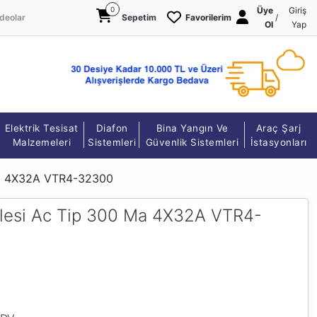
0
Üye
Giriş
deolar
Sepetim
Favorilerim
/
Ol
Yap
Elektrik Tesisat
Diafon
Bina Yangın Ve
Araç Şarj
Malzemeleri
Sistemleri
Güvenlik Sistemleri
İstasyonları
Ma 4X32A VTR4-32300
lesi Ac Tip 300 Ma 4X32A VTR4-