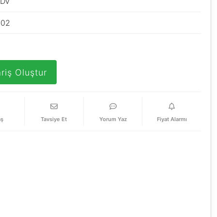
KDV
102
riş Oluştur
aş
Tavsiye Et
Yorum Yaz
Fiyat Alarmı