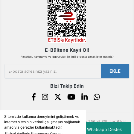
Gönder
E-Bültene Kayıt Ol!
Fırsatları, kampanya ve duyuruları ile ilgili e-posta almak ister misiniz?
EKLE
Bizi Takip Edin
Sitemizde kullanıcı deneyimini geliştirmek ve
© Tüm hakları saklıdır. Kredi kartı bilgileriniz 256bit SSL sertifikası
internet sitesinin verimli çalışmasını sağlamak
ile korunmaktadır.
amacıyla çerezler kullanılmaktadır.
Whatsapp Destek
Kişisel Verilerin Korunması Kanunu