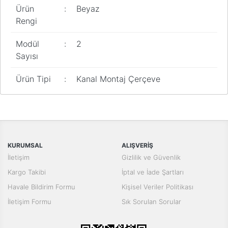
Ürün
:
Beyaz
Rengi
Modül
:
2
Sayısı
Ürün Tipi
:
Kanal Montaj Çerçeve
Bu ürünün fiyat bilgisi, resim, ürün açıklamalarında ve diğer
konularda yetersiz gördüğünüz noktaları öneri formunu kullanarak
Bu ürüne ilk yorumu siz yapın!
tarafımıza iletebilirsiniz.
Görüş ve önerileriniz için teşekkür ederiz.
Yorum Yaz
KURUMSAL
ALIŞVERİŞ
Ürün resmi kalitesiz, bozuk veya görüntülenemiyor.
İletişim
Gizlilik ve Güvenlik
Ürün açıklamasında eksik bilgiler bulunuyor.
Kargo Takibi
İptal ve İade Şartları
Ürün bilgilerinde hatalar bulunuyor.
Havale Bildirim Formu
Kişisel Veriler Politikası
Ürün fiyatı diğer sitelerden daha pahalı.
İletişim Formu
Sık Sorulan Sorular
Bu ürüne benzer farklı alternatifler olmalı.