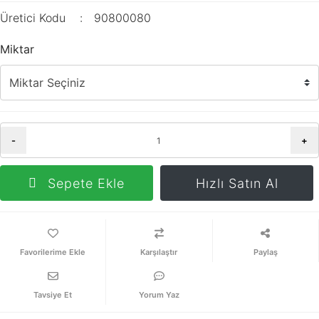
Üretici Kodu
90800080
Miktar
-
+
Sepete Ekle
Hızlı Satın Al
Karşılaştır
Paylaş
Tavsiye Et
Yorum Yaz