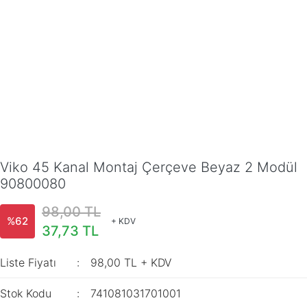
Viko 45 Kanal Montaj Çerçeve Beyaz 2 Modül
90800080
98,00 TL
%62
+ KDV
37,73 TL
Liste Fiyatı
98,00 TL + KDV
Stok Kodu
741081031701001