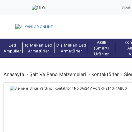
Sipari
Akıllı
Kon
Led
İç Mekan Led
Dış Mekan Led
(Smart)
Am
Ampuller
Armatürler
Armatürler
Ürünler
A
Anasayfa
Şalt Ve Pano Malzemeleri
Kontaktörler
Sie