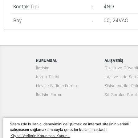
Kontak Tipi
:
4NO
Boy
:
00, 24VAC
Bu ürünün fiyat bilgisi, resim, ürün açıklamalarında ve diğer konular
Görüş ve önerileriniz için teşekkür ederiz.
Ürün resmi kalitesiz, bozuk veya görüntülenemiyor.
Ürün açıklamasında eksik bilgiler bulunuyor.
KURUMSAL
ALIŞVERİŞ
Ürün bilgilerinde hatalar bulunuyor.
İletişim
Gizlilik ve Güvenl
Ürün fiyatı diğer sitelerden daha pahalı.
Kargo Takibi
İptal ve İade Şartl
Bu ürüne benzer farklı alternatifler olmalı.
Havale Bildirim Formu
Kişisel Veriler Poli
İletişim Formu
Sık Sorulan Sorul
Sitemizde kullanıcı deneyimini geliştirmek ve internet sitesinin verimli
çalışmasını sağlamak amacıyla çerezler kullanılmaktadır.
© Tüm hakları saklıdır. Kredi kartı bilgileriniz 256bit S
Kişisel Verilerin Korunması Kanunu