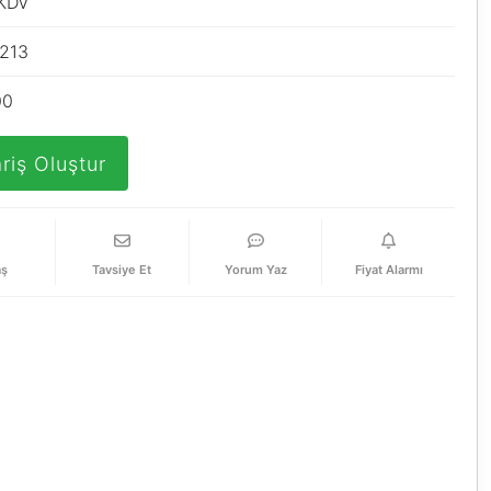
 KDV
213
00
riş Oluştur
aş
Tavsiye Et
Yorum Yaz
Fiyat Alarmı