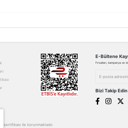
da yetersiz gördüğünüz noktaları öneri formunu kullanarak tarafımıza ilete
Bu ürüne ilk yorumu siz yapın!
Yorum Yaz
E-Bültene Kayı
ik
Fırsatları, kampanya ve duy
arı
tikası
ar
Bizi Takip Edin
Gönder
SL sertifikası ile korunmaktadır.