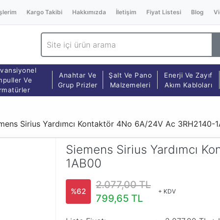
şlerim
Kargo Takibi
Hakkımızda
İletişim
Fiyat Listesi
Blog
Vi
vansiyonel
Anahtar Ve
Şalt Ve Pano
Enerji Ve Zayıf
puller Ve
Grup Prizler
Malzemeleri
Akım Kabloları
rmatürler
mens Sirius Yardımcı Kontaktör 4No 6A/24V Ac 3RH2140-
Siemens Sirius Yardımcı K
1AB00
2.077,00 TL
%62
+ KDV
799,65 TL