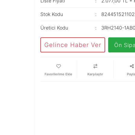
Liste Fiyatı
2.077,00 TL +
Stok Kodu
824451521102
Üretici Kodu
3RH2140-1AB
Gelince Haber Ver
Ön Sipa
Karşılaştır
Payl