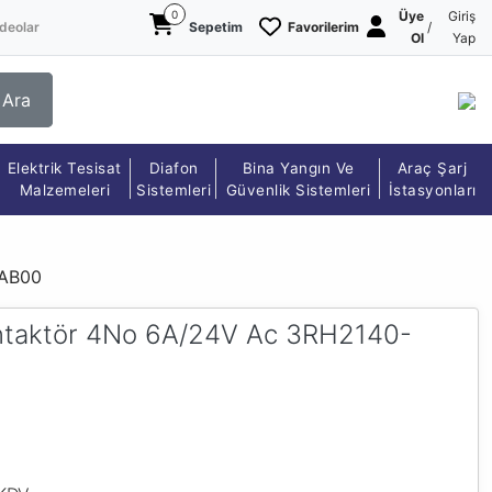
0
Üye
Giriş
deolar
Sepetim
Favorilerim
/
Ol
Yap
Ara
Elektrik Tesisat
Diafon
Bina Yangın Ve
Araç Şarj
Malzemeleri
Sistemleri
Güvenlik Sistemleri
İstasyonları
1AB00
ontaktör 4No 6A/24V Ac 3RH2140-