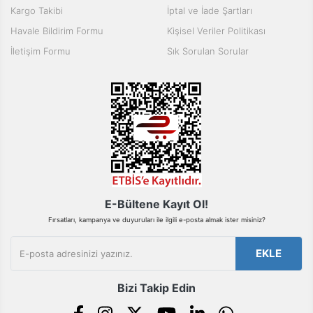
Ürün açıklamasında eksik bilgiler bulunuyor.
Kargo Takibi
İptal ve İade Şartları
Ürün bilgilerinde hatalar bulunuyor.
Havale Bildirim Formu
Kişisel Veriler Politikası
Ürün fiyatı diğer sitelerden daha pahalı.
İletişim Formu
Sık Sorulan Sorular
Bu ürüne benzer farklı alternatifler olmalı.
Gönder
E-Bültene Kayıt Ol!
Fırsatları, kampanya ve duyuruları ile ilgili e-posta almak ister misiniz?
EKLE
Bizi Takip Edin