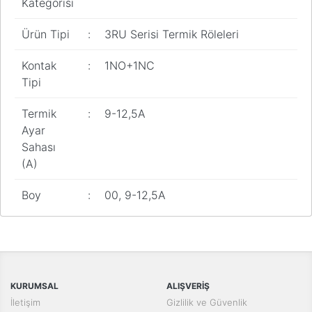
Kategorisi
Pano
Aksesuarları
Ürün Tipi
:
3RU Serisi Termik Röleleri
Açtırma Bobini
Kontak
:
1NO+1NC
Kofra ve
Tipi
Kombinasyon
Kutusu
Termik
:
9-12,5A
Ayar
Sahası
(A)
Boy
:
00, 9-12,5A
Bu ürünün fiyat bilgisi, resim, ürün açıklamalarında ve diğer
konularda yetersiz gördüğünüz noktaları öneri formunu kullanarak
Bu ürüne ilk yorumu siz yapın!
tarafımıza iletebilirsiniz.
Görüş ve önerileriniz için teşekkür ederiz.
Yorum Yaz
KURUMSAL
ALIŞVERİŞ
Ürün resmi kalitesiz, bozuk veya görüntülenemiyor.
İletişim
Gizlilik ve Güvenlik