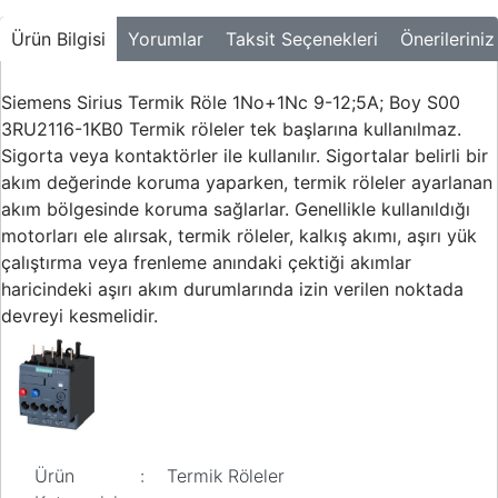
Buton ve Sinyal
Ürünleri
Ürün Bilgisi
Yorumlar
Taksit Seçenekleri
Önerileriniz
Zaman Saatleri
Siemens Sirius Termik Röle 1No+1Nc 9-12;5A; Boy S00
Ölçü Aletleri
3RU2116-1KB0 Termik röleler tek başlarına kullanılmaz.
Sigorta veya kontaktörler ile kullanılır. Sigortalar belirli bir
Enerji
akım değerinde koruma yaparken, termik röleler ayarlanan
Analizörleri
akım bölgesinde koruma sağlarlar. Genellikle kullanıldığı
Frekans
motorları ele alırsak, termik röleler, kalkış akımı, aşırı yük
Konvertörleri
çalıştırma veya frenleme anındaki çektiği akımlar
haricindeki aşırı akım durumlarında izin verilen noktada
Motor Yönetim
devreyi kesmelidir.
Sistemleri
Haberleşme
Modülleri
Interface
Haberleşme
Modülleri
Ürün
:
Termik Röleler