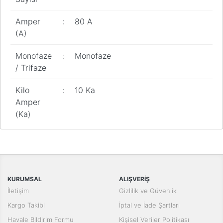
Amper
:
80 A
(A)
Monofaze
:
Monofaze
/ Trifaze
Kilo
:
10 Ka
Amper
(Ka)
Bu ürünün fiyat bilgisi, resim, ürün açıklamalarında ve diğer
konularda yetersiz gördüğünüz noktaları öneri formunu kullanarak
Bu ürüne ilk yorumu siz yapın!
tarafımıza iletebilirsiniz.
Görüş ve önerileriniz için teşekkür ederiz.
Yorum Yaz
KURUMSAL
ALIŞVERİŞ
Ürün resmi kalitesiz, bozuk veya görüntülenemiyor.
İletişim
Gizlilik ve Güvenlik
Ürün açıklamasında eksik bilgiler bulunuyor.
Kargo Takibi
İptal ve İade Şartları
Ürün bilgilerinde hatalar bulunuyor.
Havale Bildirim Formu
Kişisel Veriler Politikası