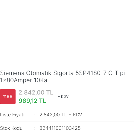
Siemens Otomatik Sigorta 5SP4180-7 C Tipi
1x80Amper 10Ka
2.842,00 TL
%66
+ KDV
969,12 TL
Liste Fiyatı
2.842,00 TL + KDV
Stok Kodu
824411031103425