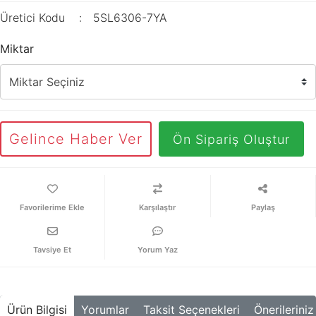
Üretici Kodu
5SL6306-7YA
Miktar
Gelince Haber Ver
Ön Sipariş Oluştur
Karşılaştır
Paylaş
Tavsiye Et
Yorum Yaz
Ürün Bilgisi
Yorumlar
Taksit Seçenekleri
Önerileriniz