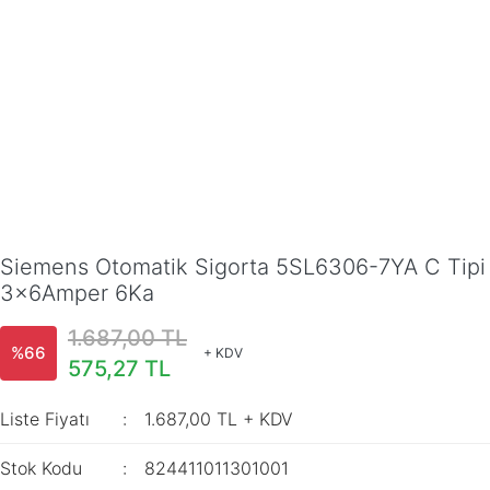
Siemens Otomatik Sigorta 5SL6306-7YA C Tipi
3x6Amper 6Ka
1.687,00 TL
%66
+ KDV
575,27 TL
Liste Fiyatı
1.687,00 TL + KDV
Stok Kodu
824411011301001