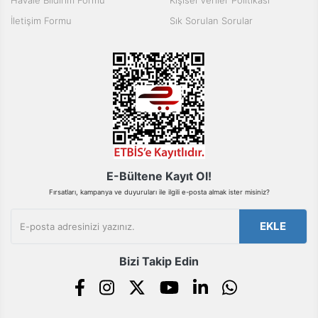
Havale Bildirim Formu
Kişisel Veriler Politikası
Ürün fiyatı diğer sitelerden daha pahalı.
İletişim Formu
Sık Sorulan Sorular
Bu ürüne benzer farklı alternatifler olmalı.
Gönder
E-Bültene Kayıt Ol!
Fırsatları, kampanya ve duyuruları ile ilgili e-posta almak ister misiniz?
EKLE
Bizi Takip Edin