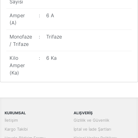
Sayısı
Amper
:
6 A
(A)
Monofaze
:
Trifaze
/ Trifaze
Kilo
:
6 Ka
Amper
(Ka)
Bu ürünün fiyat bilgisi, resim, ürün açıklamalarında ve diğer
konularda yetersiz gördüğünüz noktaları öneri formunu kullanarak
Bu ürüne ilk yorumu siz yapın!
tarafımıza iletebilirsiniz.
Görüş ve önerileriniz için teşekkür ederiz.
Yorum Yaz
KURUMSAL
ALIŞVERİŞ
Ürün resmi kalitesiz, bozuk veya görüntülenemiyor.
İletişim
Gizlilik ve Güvenlik
Ürün açıklamasında eksik bilgiler bulunuyor.
Kargo Takibi
İptal ve İade Şartları
Ürün bilgilerinde hatalar bulunuyor.