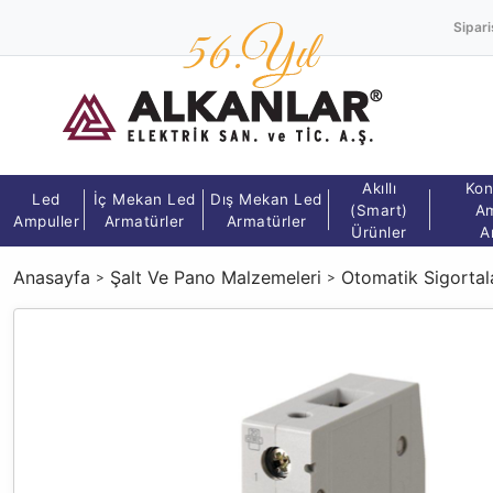
Sipari
Akıllı
Kon
Led
İç Mekan Led
Dış Mekan Led
(Smart)
Am
Ampuller
Armatürler
Armatürler
Ürünler
A
Anasayfa
Şalt Ve Pano Malzemeleri
Otomatik Sigortal