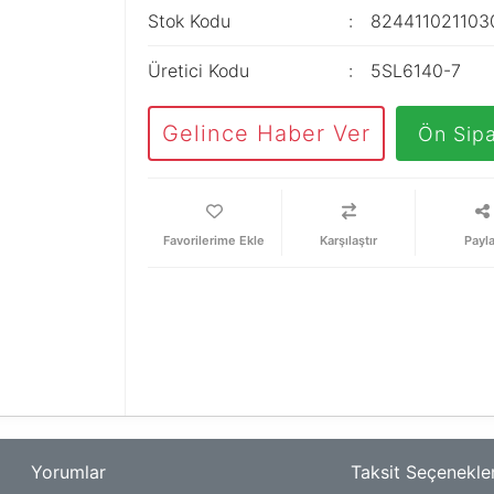
Stok Kodu
824411021103
Üretici Kodu
5SL6140-7
Gelince Haber Ver
Ön Sipa
Karşılaştır
Payl
Yorumlar
Taksit Seçenekler