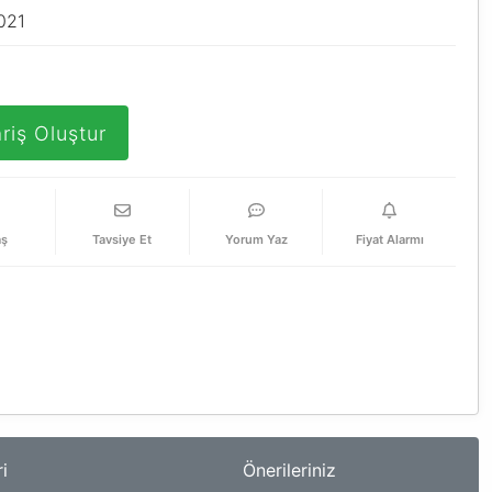
021
riş Oluştur
aş
Tavsiye Et
Yorum Yaz
Fiyat Alarmı
i
Önerileriniz