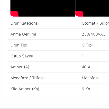
Ürün Kategorisi
:
Otomatik Sigor
Anma Gerilimi
:
230/400VAC
Ürün Tipi
:
C Tipi
Kutup Sayısı
:
1
Amper (A)
:
40 A
Monofaze / Trifaze
:
Monofaze
Kilo Amper (Ka)
:
6 Ka
Bu ürünün fiyat bilgisi, resim, ürün açıklamalarında ve diğer konular
Görüş ve önerileriniz için teşekkür ederiz.