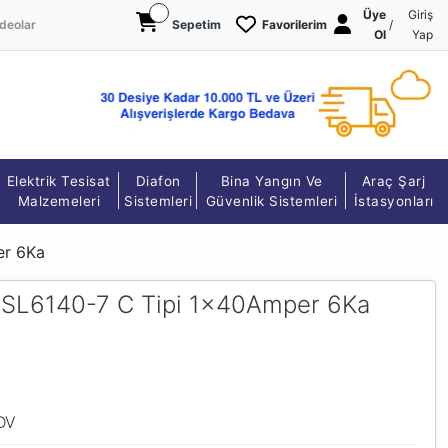
Üye
Giriş
deolar
Sepetim
Favorilerim
/
Ol
Yap
Elektrik Tesisat
Diafon
Bina Yangın Ve
Araç Şarj
Malzemeleri
Sistemleri
Güvenlik Sistemleri
İstasyonları
er 6Ka
5SL6140-7 C Tipi 1x40Amper 6Ka
DV