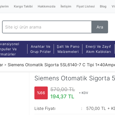
şlerim
Kargo Takibi
Hakkımızda
İletişim
Fiyat Listesi
Blog
Vi
Ara
vansiyonel
Anahtar Ve
Şalt Ve Pano
Enerji Ve Zayıf
puller Ve
Grup Prizler
Malzemeleri
Akım Kabloları
rmatürler
ar
Siemens Otomatik Sigorta 5SL6140-7 C Tipi 1x40Amp
Siemens Otomatik Sigorta 
570,00 TL
%66
+ KDV
194,37 TL
Liste Fiyatı
570,00 TL + K