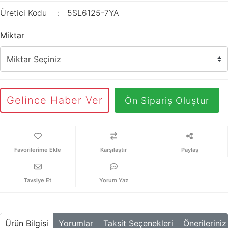
Üretici Kodu
5SL6125-7YA
Miktar
Gelince Haber Ver
Ön Sipariş Oluştur
Karşılaştır
Paylaş
Tavsiye Et
Yorum Yaz
Ürün Bilgisi
Yorumlar
Taksit Seçenekleri
Önerileriniz