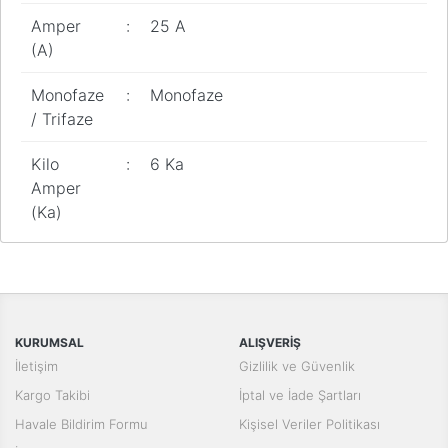
Amper
:
25 A
(A)
Monofaze
:
Monofaze
/ Trifaze
Kilo
:
6 Ka
Amper
(Ka)
Bu ürünün fiyat bilgisi, resim, ürün açıklamalarında ve diğer
konularda yetersiz gördüğünüz noktaları öneri formunu kullanarak
Bu ürüne ilk yorumu siz yapın!
tarafımıza iletebilirsiniz.
Görüş ve önerileriniz için teşekkür ederiz.
Yorum Yaz
KURUMSAL
ALIŞVERİŞ
Ürün resmi kalitesiz, bozuk veya görüntülenemiyor.
İletişim
Gizlilik ve Güvenlik
Ürün açıklamasında eksik bilgiler bulunuyor.
Kargo Takibi
İptal ve İade Şartları
Ürün bilgilerinde hatalar bulunuyor.
Havale Bildirim Formu
Kişisel Veriler Politikası
Ürün fiyatı diğer sitelerden daha pahalı.