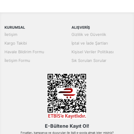
konularda yetersiz gördüğünüz noktaları öneri formunu kullanarak
Bu ürüne ilk yorumu siz yapın!
tarafımıza iletebilirsiniz.
Görüş ve önerileriniz için teşekkür ederiz.
Yorum Yaz
KURUMSAL
ALIŞVERİŞ
Ürün resmi kalitesiz, bozuk veya görüntülenemiyor.
İletişim
Gizlilik ve Güvenlik
Ürün açıklamasında eksik bilgiler bulunuyor.
Kargo Takibi
İptal ve İade Şartları
Ürün bilgilerinde hatalar bulunuyor.
Havale Bildirim Formu
Kişisel Veriler Politikası
Ürün fiyatı diğer sitelerden daha pahalı.
İletişim Formu
Sık Sorulan Sorular
Bu ürüne benzer farklı alternatifler olmalı.
Gönder
E-Bültene Kayıt Ol!
Fırsatları, kampanya ve duyuruları ile ilgili e-posta almak ister misiniz?