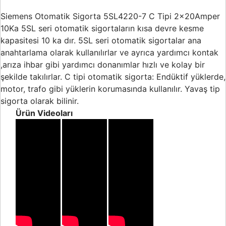
Buton ve Sinyal
Ürünleri
Siemens Otomatik Sigorta 5SL4220-7 C Tipi 2x20Amper
10Ka 5SL seri otomatik sigortaların kısa devre kesme
Zaman Saatleri
kapasitesi 10 ka dır. 5SL seri otomatik sigortalar ana
anahtarlama olarak kullanılırlar ve ayrıca yardımcı kontak
Ölçü Aletleri
,arıza ihbar gibi yardımcı donanımlar hızlı ve kolay bir
Enerji
şekilde takılırlar. C tipi otomatik sigorta: Endüktif yüklerde,
Analizörleri
motor, trafo gibi yüklerin korumasında kullanılır. Yavaş tip
sigorta olarak bilinir.
Frekans
Ürün Videoları
Konvertörleri
Motor Yönetim
Sistemleri
Haberleşme
Modülleri
Interface
Haberleşme
Modülleri