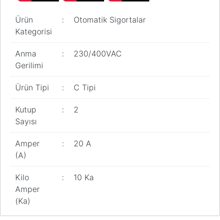
Pano
Aksesuarları
Ürün
:
Otomatik Sigortalar
Kategorisi
Açtırma Bobini
Anma
:
230/400VAC
Kofra ve
Gerilimi
Kombinasyon
Kutusu
Ürün Tipi
:
C Tipi
Kutup
:
2
Sayısı
Amper
:
20 A
(A)
Kilo
:
10 Ka
Amper
(Ka)
Bu ürünün fiyat bilgisi, resim, ürün açıklamalarında ve diğer