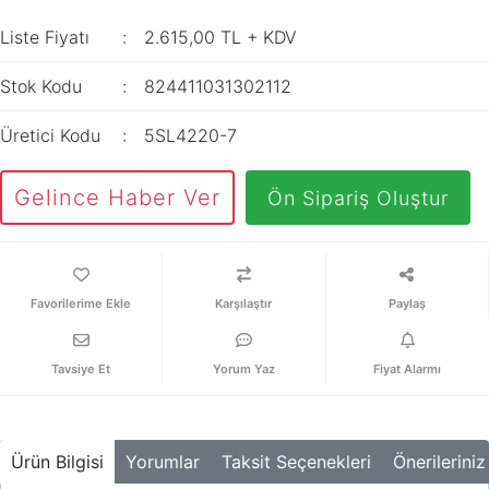
İç Mekan
ve Prizler
Aydınlatma
XLPE Kablolar
Liste Fiyatı
2.615,00 TL + KDV
Transdüserler
Aksesuarları
PV1F Solar
Akım Trafoları
Stok Kodu
824411031302112
Kablolar
Darbe Akım
Yassı Kordon
Üretici Kodu
5SL4220-7
Anahtarı
Yangın Alarm
Yük Ayırıcı ve Yük
Gelince Haber Ver
Ön Sipariş Oluştur
Kabloları
Kesiciler
Fiber Optik
Reaktörler
Kablolar
Aşırı Akım ve
Karşılaştır
Paylaş
NYRY Kablolar
Sekonder Koruma
Güç Kaynakları
Tavsiye Et
Yorum Yaz
Fiyat Alarmı
Parafudrlar
SoftStarterler
Ürün Bilgisi
Yorumlar
Taksit Seçenekleri
Önerileriniz