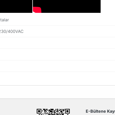
talar
230/400VAC
da yetersiz gördüğünüz noktaları öneri formunu kullanarak tarafımıza ilete
Bu ürüne ilk yorumu siz yapın!
Yorum Yaz
E-Bültene Kayı