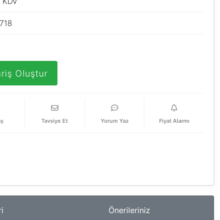
+ KDV
718
riş Oluştur
aş
Tavsiye Et
Yorum Yaz
Fiyat Alarmı
i
Önerileriniz