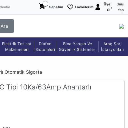
Üye
Giriş
deolar
Sepetim
Favorilerim
/
Ol
Yap
Ara
Elektrik Tesisat
Diafon
Bina Yangın Ve
Araç Şarj
Malzemeleri
Sistemleri
Güvenlik Sistemleri
İstasyonları
ı Otomatik Sigorta
C Tipi 10Ka/63Amp Anahtarlı