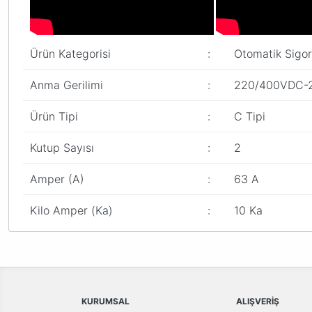
Ürün Kategorisi
:
Otomatik Sigor
Anma Gerilimi
:
220/400VDC-
Ürün Tipi
:
C Tipi
Kutup Sayısı
:
2
Amper (A)
:
63 A
Kilo Amper (Ka)
:
10 Ka
Bu ürünün fiyat bilgisi, resim, ürün açıklamalarında ve diğer konular
Görüş ve önerileriniz için teşekkür ederiz.
Ürün resmi kalitesiz, bozuk veya görüntülenemiyor.
Ürün açıklamasında eksik bilgiler bulunuyor.
KURUMSAL
ALIŞVERİŞ