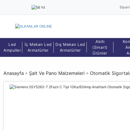
Sipari
Akıllı
Kon
Led
İç Mekan Led
Dış Mekan Led
(Smart)
Am
Ampuller
Armatürler
Armatürler
Ürünler
A
Anasayfa
Şalt Ve Pano Malzemeleri
Otomatik Sigortal