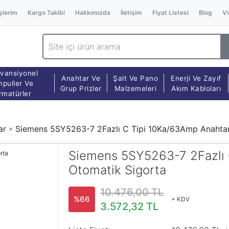
şlerim
Kargo Takibi
Hakkımızda
İletişim
Fiyat Listesi
Blog
Vi
vansiyonel
Anahtar Ve
Şalt Ve Pano
Enerji Ve Zayıf
puller Ve
Grup Prizler
Malzemeleri
Akım Kabloları
rmatürler
ar
Siemens 5SY5263-7 2Fazlı C Tipi 10Ka/63Amp Anahtarl
Siemens 5SY5263-7 2Fazlı 
Otomatik Sigorta
10.476,00 TL
%66
+ KDV
3.572,32 TL