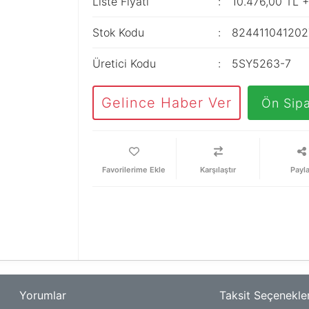
Liste Fiyatı
10.476,00 TL 
Stok Kodu
824411041202
Üretici Kodu
5SY5263-7
Gelince Haber Ver
Ön Sipa
Karşılaştır
Payl
Yorumlar
Taksit Seçenekler