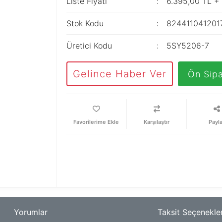
Liste Fiyatı
6.395,00 TL +
Stok Kodu
824411041201
Üretici Kodu
5SY5206-7
Gelince Haber Ver
Ön Sipa
Karşılaştır
Payl
Yorumlar
Taksit Seçenekler