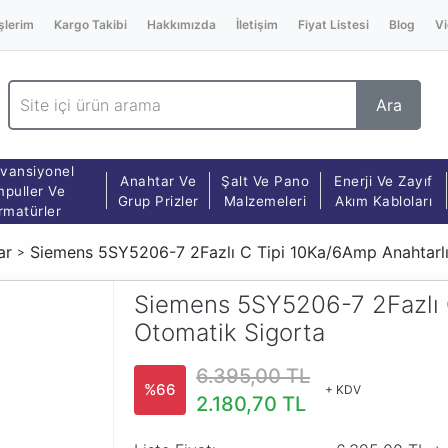
şlerim
Kargo Takibi
Hakkımızda
İletişim
Fiyat Listesi
Blog
Vi
Ara
vansiyonel
Anahtar Ve
Şalt Ve Pano
Enerji Ve Zayıf
puller Ve
Grup Prizler
Malzemeleri
Akım Kabloları
rmatürler
ar
Siemens 5SY5206-7 2Fazlı C Tipi 10Ka/6Amp Anahtarlı
Siemens 5SY5206-7 2Fazlı 
Otomatik Sigorta
6.395,00 TL
%66
+ KDV
2.180,70 TL