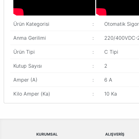
Ürün Kategorisi
:
Otomatik Sigor
Anma Gerilimi
:
220/400VDC-
Ürün Tipi
:
C Tipi
Kutup Sayısı
:
2
Amper (A)
:
6 A
Kilo Amper (Ka)
:
10 Ka
Bu ürünün fiyat bilgisi, resim, ürün açıklamalarında ve diğer konular
Görüş ve önerileriniz için teşekkür ederiz.
Ürün resmi kalitesiz, bozuk veya görüntülenemiyor.
Ürün açıklamasında eksik bilgiler bulunuyor.
KURUMSAL
ALIŞVERİŞ