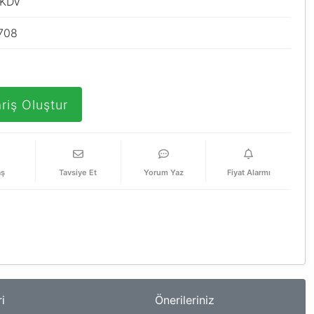
 KDV
708
riş Oluştur
aş
Tavsiye Et
Yorum Yaz
Fiyat Alarmı
i
Önerileriniz