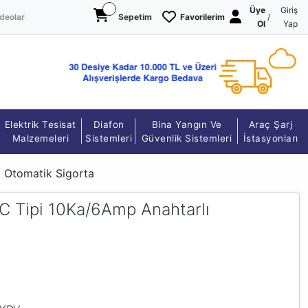
Üye
Giriş
deolar
Sepetim
Favorilerim
/
Ol
Yap
Elektrik Tesisat
Diafon
Bina Yangın Ve
Araç Şarj
Malzemeleri
Sistemleri
Güvenlik Sistemleri
İstasyonları
 Otomatik Sigorta
C Tipi 10Ka/6Amp Anahtarlı