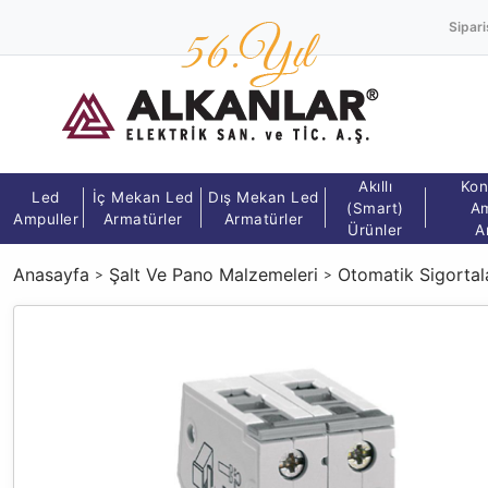
Sipari
Akıllı
Kon
Led
İç Mekan Led
Dış Mekan Led
(Smart)
Am
Ampuller
Armatürler
Armatürler
Ürünler
A
Anasayfa
Şalt Ve Pano Malzemeleri
Otomatik Sigortal