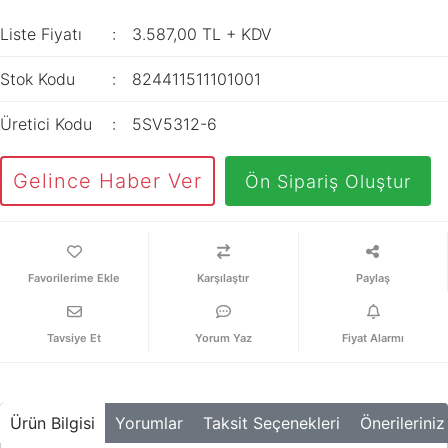
İç Mekan
ve Prizler
Aydınlatma
XLPE Kablolar
Liste Fiyatı
3.587,00 TL + KDV
Transdüserler
Aksesuarları
PV1F Solar
Akım Trafoları
Stok Kodu
824411511101001
Kablolar
Darbe Akım
Yassı Kordon
Üretici Kodu
5SV5312-6
Anahtarı
Yangın Alarm
Yük Ayırıcı ve Yük
Gelince Haber Ver
Ön Sipariş Oluştur
Kabloları
Kesiciler
Fiber Optik
Reaktörler
Kablolar
Aşırı Akım ve
Karşılaştır
Paylaş
NYRY Kablolar
Sekonder Koruma
Güç Kaynakları
Tavsiye Et
Yorum Yaz
Fiyat Alarmı
Parafudrlar
SoftStarterler
Ürün Bilgisi
Yorumlar
Taksit Seçenekleri
Önerileriniz