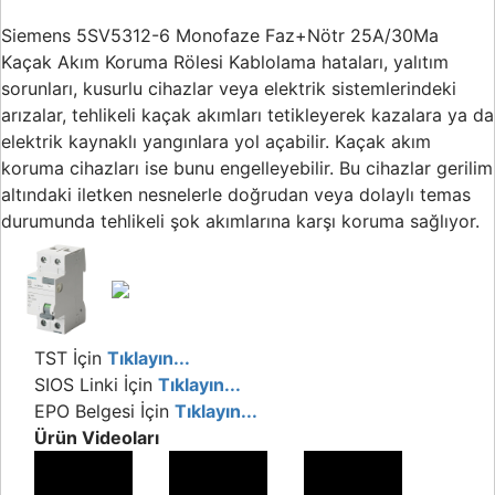
Buton ve Sinyal
Ürünleri
Siemens 5SV5312-6 Monofaze Faz+Nötr 25A/30Ma
Kaçak Akım Koruma Rölesi Kablolama hataları, yalıtım
Zaman Saatleri
sorunları, kusurlu cihazlar veya elektrik sistemlerindeki
arızalar, tehlikeli kaçak akımları tetikleyerek kazalara ya da
Ölçü Aletleri
elektrik kaynaklı yangınlara yol açabilir. Kaçak akım
Enerji
koruma cihazları ise bunu engelleyebilir. Bu cihazlar gerilim
Analizörleri
altındaki iletken nesnelerle doğrudan veya dolaylı temas
durumunda tehlikeli şok akımlarına karşı koruma sağlıyor.
Frekans
Konvertörleri
Motor Yönetim
Sistemleri
TST İçin
Tıklayın...
Haberleşme
Modülleri
SIOS Linki İçin
Tıklayın...
EPO Belgesi İçin
Tıklayın...
Interface
Ürün Videoları
Haberleşme
Modülleri