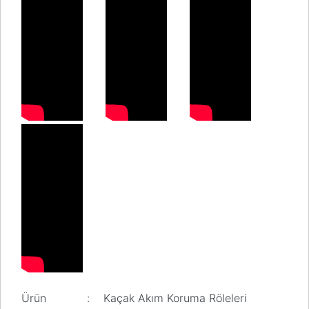
Pano
Aksesuarları
Açtırma Bobini
Kofra ve
Kombinasyon
Kutusu
Ürün
:
Kaçak Akım Koruma Röleleri