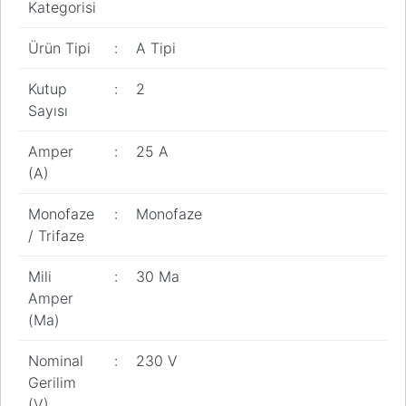
Kategorisi
Ürün Tipi
:
A Tipi
Kutup
:
2
Sayısı
Amper
:
25 A
(A)
Monofaze
:
Monofaze
/ Trifaze
Mili
:
30 Ma
Amper
(Ma)
Nominal
:
230 V
Gerilim
(V)