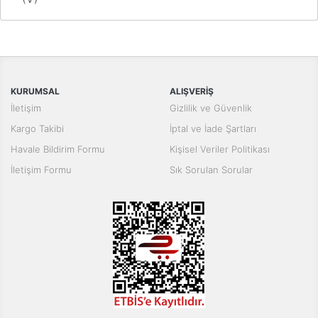
Bu ürünün fiyat bilgisi, resim, ürün açıklamalarında ve diğer
konularda yetersiz gördüğünüz noktaları öneri formunu kullanarak
Bu ürüne ilk yorumu siz yapın!
tarafımıza iletebilirsiniz.
Görüş ve önerileriniz için teşekkür ederiz.
Yorum Yaz
KURUMSAL
ALIŞVERİŞ
Ürün resmi kalitesiz, bozuk veya görüntülenemiyor.
İletişim
Gizlilik ve Güvenlik
Ürün açıklamasında eksik bilgiler bulunuyor.
Kargo Takibi
İptal ve İade Şartları
Ürün bilgilerinde hatalar bulunuyor.
Havale Bildirim Formu
Kişisel Veriler Politikası
Ürün fiyatı diğer sitelerden daha pahalı.
İletişim Formu
Sık Sorulan Sorular
Bu ürüne benzer farklı alternatifler olmalı.
Gönder