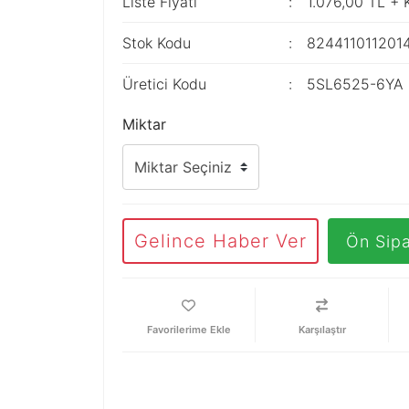
Liste Fiyatı
1.076,00 TL +
Stok Kodu
824411011201
Üretici Kodu
5SL6525-6YA
Miktar
Gelince Haber Ver
Ön Sipa
Karşılaştır