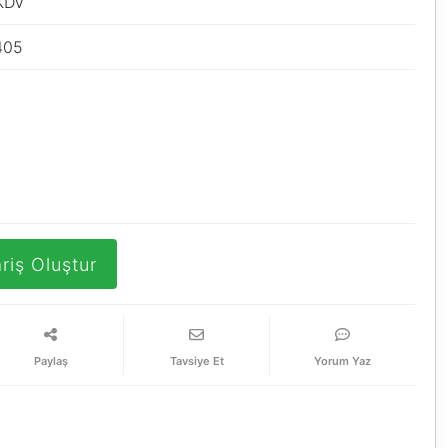
 KDV
405
riş Oluştur
Paylaş
Tavsiye Et
Yorum Yaz