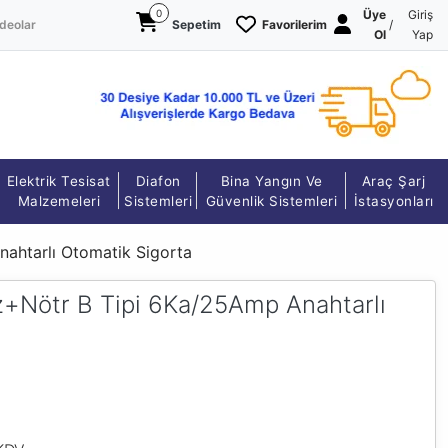
0
Üye
Giriş
deolar
Sepetim
Favorilerim
/
Ol
Yap
Elektrik Tesisat
Diafon
Bina Yangın Ve
Araç Şarj
Malzemeleri
Sistemleri
Güvenlik Sistemleri
İstasyonları
htarlı Otomatik Sigorta
Nötr B Tipi 6Ka/25Amp Anahtarlı