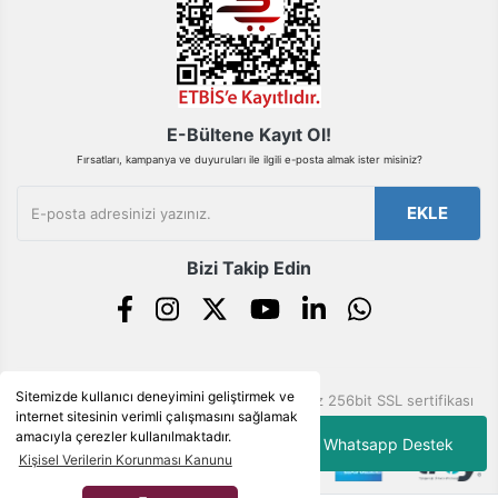
Gönder
E-Bültene Kayıt Ol!
Fırsatları, kampanya ve duyuruları ile ilgili e-posta almak ister misiniz?
EKLE
Bizi Takip Edin
Sitemizde kullanıcı deneyimini geliştirmek ve
© Tüm hakları saklıdır. Kredi kartı bilgileriniz 256bit SSL sertifikası
internet sitesinin verimli çalışmasını sağlamak
ile korunmaktadır.
amacıyla çerezler kullanılmaktadır.
Whatsapp Destek
Kişisel Verilerin Korunması Kanunu