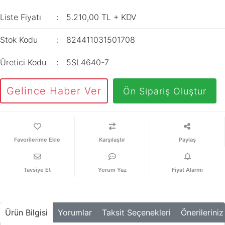
İç Mekan
ve Prizler
Aydınlatma
XLPE Kablolar
Liste Fiyatı
5.210,00 TL + KDV
Transdüserler
Aksesuarları
PV1F Solar
Akım Trafoları
Stok Kodu
824411031501708
Kablolar
Darbe Akım
Yassı Kordon
Üretici Kodu
5SL4640-7
Anahtarı
Yangın Alarm
Yük Ayırıcı ve Yük
Gelince Haber Ver
Ön Sipariş Oluştur
Kabloları
Kesiciler
Fiber Optik
Reaktörler
Kablolar
Aşırı Akım ve
Karşılaştır
Paylaş
NYRY Kablolar
Sekonder Koruma
Güç Kaynakları
Tavsiye Et
Yorum Yaz
Fiyat Alarmı
Parafudrlar
SoftStarterler
Ürün Bilgisi
Yorumlar
Taksit Seçenekleri
Önerileriniz