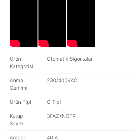
Pano
Aksesuarları
Açtırma Bobini
Kofra ve
Kombinasyon
Kutusu
Ürün
:
Otomatik Sigortalar
Kategorisi
Anma
:
230/400VAC
Gerilimi
Ürün Tipi
:
C Tipi
Kutup
:
3FAZ+NÖTR
Sayısı
Amper
:
40 A