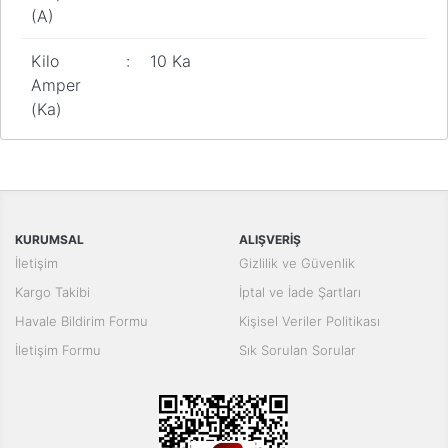
(A)
Kilo
:
10 Ka
Amper
(Ka)
Bu ürünün fiyat bilgisi, resim, ürün açıklamalarında ve diğer
konularda yetersiz gördüğünüz noktaları öneri formunu kullanarak
Bu ürüne ilk yorumu siz yapın!
tarafımıza iletebilirsiniz.
Görüş ve önerileriniz için teşekkür ederiz.
Yorum Yaz
KURUMSAL
ALIŞVERİŞ
Ürün resmi kalitesiz, bozuk veya görüntülenemiyor.
İletişim
Gizlilik ve Güvenlik
Ürün açıklamasında eksik bilgiler bulunuyor.
Kargo Takibi
İptal ve İade Şartları
Ürün bilgilerinde hatalar bulunuyor.
Havale Bildirim Formu
Kişisel Veriler Politikası
Ürün fiyatı diğer sitelerden daha pahalı.
İletişim Formu
Sık Sorulan Sorular
Bu ürüne benzer farklı alternatifler olmalı.