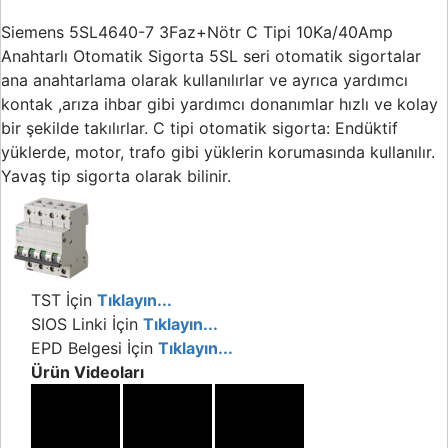
Buton ve Sinyal
Ürünleri
Siemens 5SL4640-7 3Faz+Nötr C Tipi 10Ka/40Amp
Anahtarlı Otomatik Sigorta 5SL seri otomatik sigortalar
Zaman Saatleri
ana anahtarlama olarak kullanılırlar ve ayrıca yardımcı
kontak ,arıza ihbar gibi yardımcı donanımlar hızlı ve kolay
Ölçü Aletleri
bir şekilde takılırlar. C tipi otomatik sigorta: Endüktif
Enerji
yüklerde, motor, trafo gibi yüklerin korumasında kullanılır.
Analizörleri
Yavaş tip sigorta olarak bilinir.
Frekans
Konvertörleri
Motor Yönetim
Sistemleri
TST İçin
Tıklayın...
SIOS Linki İçin
Tıklayın...
Haberleşme
Modülleri
EPD Belgesi İçin
Tıklayın...
Ürün Videoları
Interface
Haberleşme
Modülleri