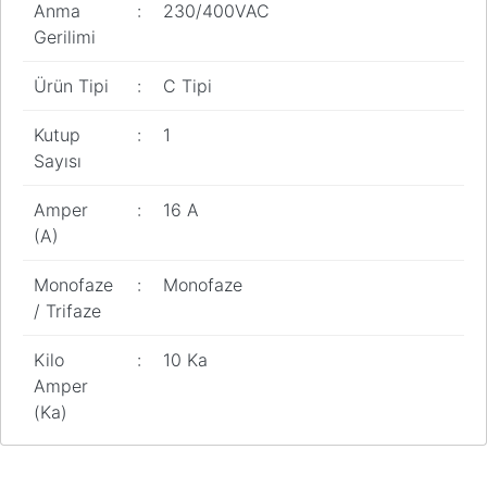
Anma
:
230/400VAC
Gerilimi
Ürün Tipi
:
C Tipi
Kutup
:
1
Sayısı
Amper
:
16 A
(A)
Monofaze
:
Monofaze
/ Trifaze
Kilo
:
10 Ka
Amper
(Ka)
Bu ürünün fiyat bilgisi, resim, ürün açıklamalarında ve diğer
konularda yetersiz gördüğünüz noktaları öneri formunu kullanarak
Bu ürüne ilk yorumu siz yapın!