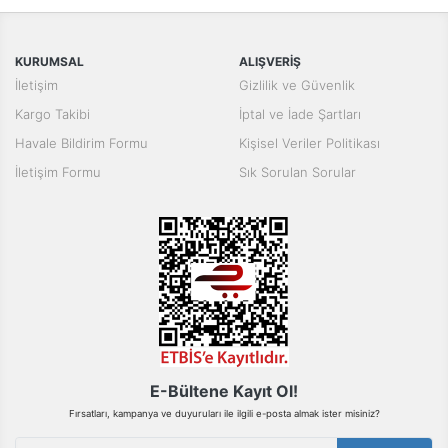
tarafımıza iletebilirsiniz.
Görüş ve önerileriniz için teşekkür ederiz.
Yorum Yaz
KURUMSAL
ALIŞVERİŞ
Ürün resmi kalitesiz, bozuk veya görüntülenemiyor.
İletişim
Gizlilik ve Güvenlik
Ürün açıklamasında eksik bilgiler bulunuyor.
Kargo Takibi
İptal ve İade Şartları
Ürün bilgilerinde hatalar bulunuyor.
Havale Bildirim Formu
Kişisel Veriler Politikası
Ürün fiyatı diğer sitelerden daha pahalı.
İletişim Formu
Sık Sorulan Sorular
Bu ürüne benzer farklı alternatifler olmalı.
Gönder
E-Bültene Kayıt Ol!
Fırsatları, kampanya ve duyuruları ile ilgili e-posta almak ister misiniz?