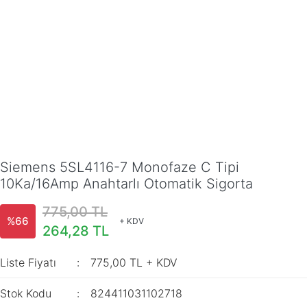
Siemens 5SL4116-7 Monofaze C Tipi
10Ka/16Amp Anahtarlı Otomatik Sigorta
775,00 TL
%66
+ KDV
264,28 TL
Liste Fiyatı
775,00 TL + KDV
Stok Kodu
824411031102718