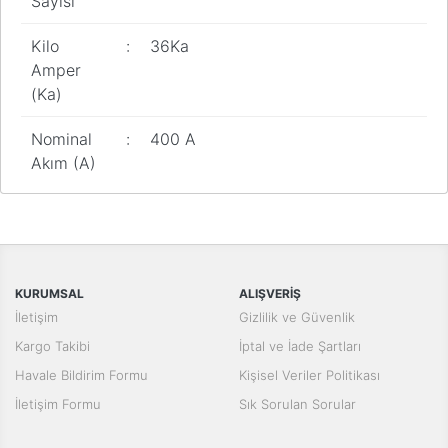
Sayısı
Kilo
:
36Ka
Amper
(Ka)
Nominal
:
400 A
Akım (A)
Bu ürünün fiyat bilgisi, resim, ürün açıklamalarında ve diğer
konularda yetersiz gördüğünüz noktaları öneri formunu kullanarak
Bu ürüne ilk yorumu siz yapın!
tarafımıza iletebilirsiniz.
Görüş ve önerileriniz için teşekkür ederiz.
Yorum Yaz
KURUMSAL
ALIŞVERİŞ
Ürün resmi kalitesiz, bozuk veya görüntülenemiyor.
İletişim
Gizlilik ve Güvenlik
Ürün açıklamasında eksik bilgiler bulunuyor.
Kargo Takibi
İptal ve İade Şartları
Ürün bilgilerinde hatalar bulunuyor.
Havale Bildirim Formu
Kişisel Veriler Politikası
Ürün fiyatı diğer sitelerden daha pahalı.
İletişim Formu
Sık Sorulan Sorular
Bu ürüne benzer farklı alternatifler olmalı.