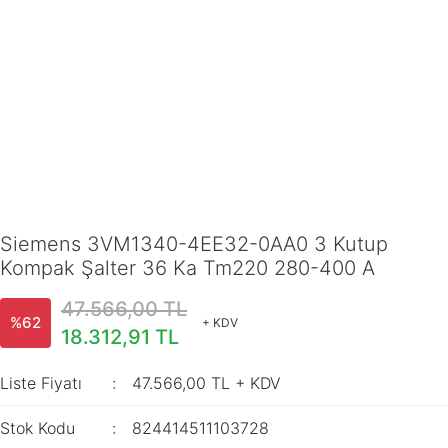
Siemens 3VM1340-4EE32-0AA0 3 Kutup
Kompak Şalter 36 Ka Tm220 280-400 A
47.566,00 TL
%62
+ KDV
18.312,91 TL
Liste Fiyatı
47.566,00 TL + KDV
Stok Kodu
824414511103728