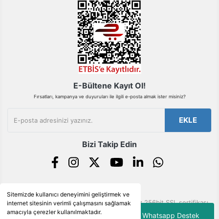
Gönder
E-Bültene Kayıt Ol!
Fırsatları, kampanya ve duyuruları ile ilgili e-posta almak ister misiniz?
EKLE
Bizi Takip Edin
Sitemizde kullanıcı deneyimini geliştirmek ve
© Tüm hakları saklıdır. Kredi kartı bilgileriniz 256bit SSL sertifikası
internet sitesinin verimli çalışmasını sağlamak
ile korunmaktadır.
amacıyla çerezler kullanılmaktadır.
Whatsapp Destek