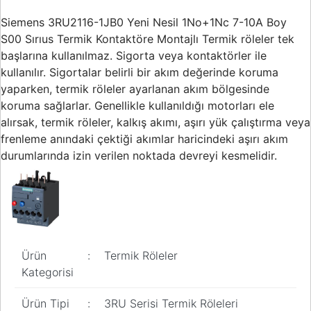
Buton ve Sinyal
Ürünleri
Siemens 3RU2116-1JB0 Yeni Nesil 1No+1Nc 7-10A Boy
S00 Sırıus Termik Kontaktöre Montajlı Termik röleler tek
Zaman Saatleri
başlarına kullanılmaz. Sigorta veya kontaktörler ile
kullanılır. Sigortalar belirli bir akım değerinde koruma
Ölçü Aletleri
yaparken, termik röleler ayarlanan akım bölgesinde
Enerji
koruma sağlarlar. Genellikle kullanıldığı motorları ele
Analizörleri
alırsak, termik röleler, kalkış akımı, aşırı yük çalıştırma veya
frenleme anındaki çektiği akımlar haricindeki aşırı akım
Frekans
durumlarında izin verilen noktada devreyi kesmelidir.
Konvertörleri
Motor Yönetim
Sistemleri
Haberleşme
Modülleri
Ürün
:
Termik Röleler
Interface
Kategorisi
Haberleşme
Modülleri
Ürün Tipi
:
3RU Serisi Termik Röleleri