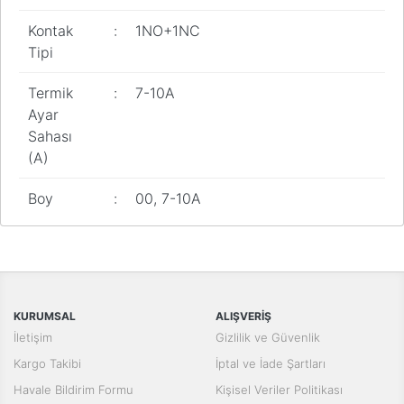
Pano
Kontak
:
1NO+1NC
Aksesuarları
Tipi
Açtırma Bobini
Termik
:
7-10A
Kofra ve
Ayar
Kombinasyon
Sahası
Kutusu
(A)
Boy
:
00, 7-10A
Bu ürünün fiyat bilgisi, resim, ürün açıklamalarında ve diğer
konularda yetersiz gördüğünüz noktaları öneri formunu kullanarak
Bu ürüne ilk yorumu siz yapın!
tarafımıza iletebilirsiniz.
Görüş ve önerileriniz için teşekkür ederiz.
Yorum Yaz
KURUMSAL
ALIŞVERİŞ
Ürün resmi kalitesiz, bozuk veya görüntülenemiyor.
İletişim
Gizlilik ve Güvenlik
Ürün açıklamasında eksik bilgiler bulunuyor.
Kargo Takibi
İptal ve İade Şartları
Ürün bilgilerinde hatalar bulunuyor.
Havale Bildirim Formu
Kişisel Veriler Politikası
Ürün fiyatı diğer sitelerden daha pahalı.