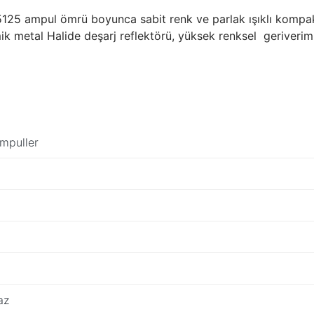
mpul ömrü boyunca sabit renk ve parlak ışıklı kompakt de
metal Halide deşarj reflektörü, yüksek renksel geriverimli k
mpuller
az