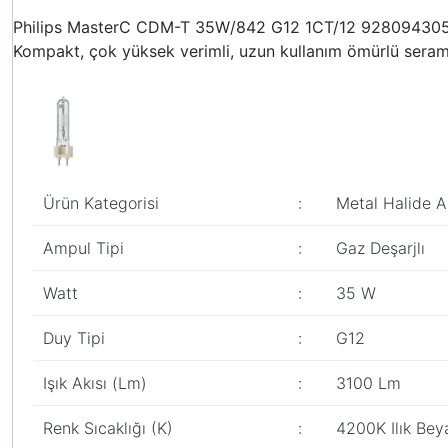
Philips MasterC CDM-T 35W/842 G12 1CT/12 928094305125 a
Kompakt, çok yüksek verimli, uzun kullanım ömürlü seramik 
Ürün Kategorisi
:
Metal Halide A
Ampul Tipi
:
Gaz Deşarjlı
Watt
:
35 W
Duy Tipi
:
G12
Işık Akısı (Lm)
:
3100 Lm
Renk Sıcaklığı (K)
:
4200K Ilık Bey