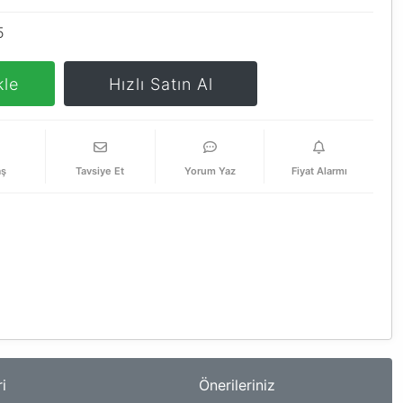
5
kle
Hızlı Satın Al
aş
Tavsiye Et
Yorum Yaz
Fiyat Alarmı
i
Önerileriniz