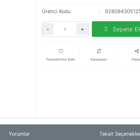
Üretici Kodu
92809430512
Sepete E
-
+
Karşılaştır
Payl
Yorumlar
Taksit Seçenekler