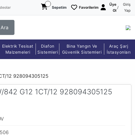
Üye
Giriş
deolar
Sepetim
Favorilerim
/
Ol
Yap
Ara
Elektrik Tesisat
Diafon
Bina Yangın Ve
Araç Şarj
Malzemeleri
Sistemleri
Güvenlik Sistemleri
İstasyonları
1CT/12 928094305125
W/842 G12 1CT/12 928094305125
DV
1506