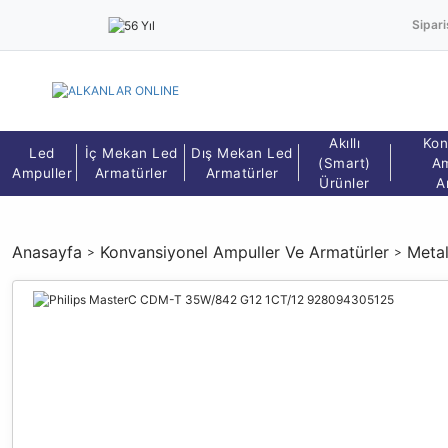
Sipari
Akıllı
Kon
Led
İç Mekan Led
Dış Mekan Led
(Smart)
Am
Ampuller
Armatürler
Armatürler
Ürünler
A
Anasayfa
Konvansiyonel Ampuller Ve Armatürler
Metal