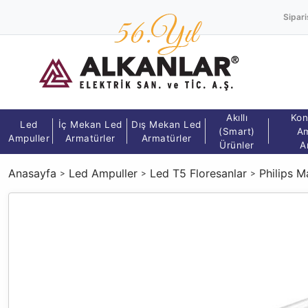
Sipari
Akıllı
Kon
Led
İç Mekan Led
Dış Mekan Led
(Smart)
Am
Ampuller
Armatürler
Armatürler
Ürünler
A
Anasayfa
Led Ampuller
Led T5 Floresanlar
Philips 