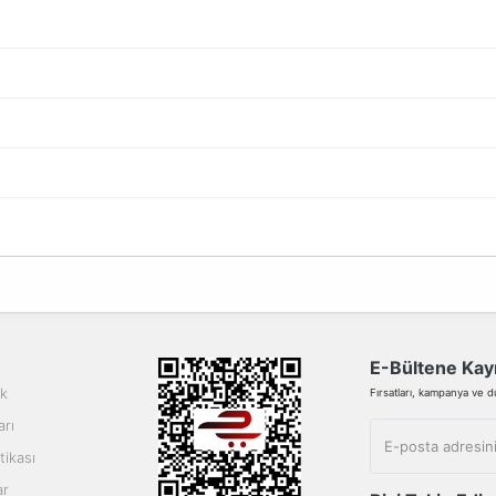
da yetersiz gördüğünüz noktaları öneri formunu kullanarak tarafımıza ilete
Bu ürüne ilk yorumu siz yapın!
Yorum Yaz
E-Bültene Kayı
ik
Fırsatları, kampanya ve duy
arı
tikası
ar