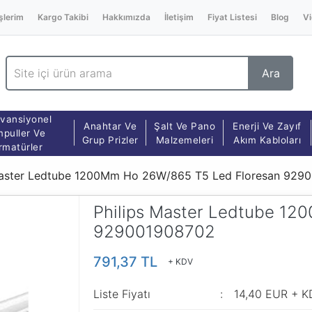
şlerim
Kargo Takibi
Hakkımızda
İletişim
Fiyat Listesi
Blog
Vi
Ara
vansiyonel
Anahtar Ve
Şalt Ve Pano
Enerji Ve Zayıf
puller Ve
Grup Prizler
Malzemeleri
Akım Kabloları
rmatürler
Master Ledtube 1200Mm Ho 26W/865 T5 Led Floresan 929
Philips Master Ledtube 1
929001908702
791,37 TL
+ KDV
Liste Fiyatı
14,40 EUR + K