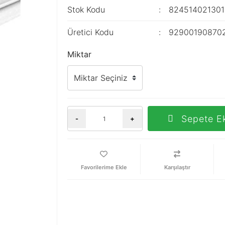
Stok Kodu
82451402130
Üretici Kodu
92900190870
Miktar
Sepete E
-
+
Karşılaştır