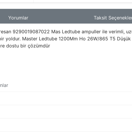
Yorumlar
Taksit Seçenekler
san 9290019087022 Mas Ledtube ampuller ile verimli, uz
lay bir yoldur. Master Ledtube 1200Mm Ho 26W/865 T5 Düşük
çevre dostu bir çözümdür
nlar