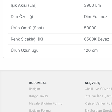
Işık Akısı (Lm)
:
3900 Lm
Dim Özelliği
:
Dim Edilmez
Ürün Ömrü (Saat)
:
50000
Renk Sıcaklığı (K)
:
6500K Beyaz
Ürün Uzunluğu
:
120 cm
Bu ürünün fiyat bilgisi, resim, ürün açıklamalarında ve diğer konular
Görüş ve önerileriniz için teşekkür ederiz.
Ürün resmi kalitesiz, bozuk veya görüntülenemiyor.
Ürün açıklamasında eksik bilgiler bulunuyor.
KURUMSAL
ALIŞVERİŞ
Ürün bilgilerinde hatalar bulunuyor.
İletişim
Gizlilik ve Güvenl
Ürün fiyatı diğer sitelerden daha pahalı.
Kargo Takibi
İptal ve İade Şartl
Bu ürüne benzer farklı alternatifler olmalı.
Havale Bildirim Formu
Kişisel Veriler Poli
İletişim Formu
Sık Sorulan Sorul