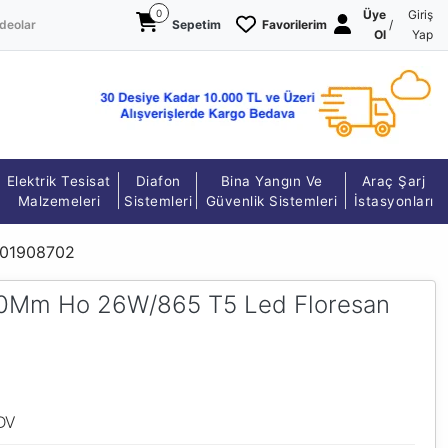
0
Üye
Giriş
deolar
Sepetim
Favorilerim
/
Ol
Yap
Elektrik Tesisat
Diafon
Bina Yangın Ve
Araç Şarj
Malzemeleri
Sistemleri
Güvenlik Sistemleri
İstasyonları
001908702
200Mm Ho 26W/865 T5 Led Floresan
DV