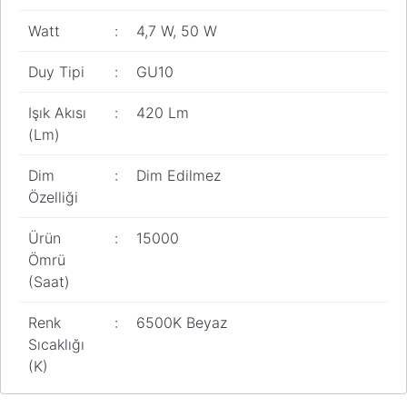
Watt
:
4,7 W, 50 W
Duy Tipi
:
GU10
Işık Akısı
:
420 Lm
(Lm)
Dim
:
Dim Edilmez
Özelliği
Ürün
:
15000
Ömrü
(Saat)
Renk
:
6500K Beyaz
Sıcaklığı
(K)
Bu ürünün fiyat bilgisi, resim, ürün açıklamalarında ve diğer