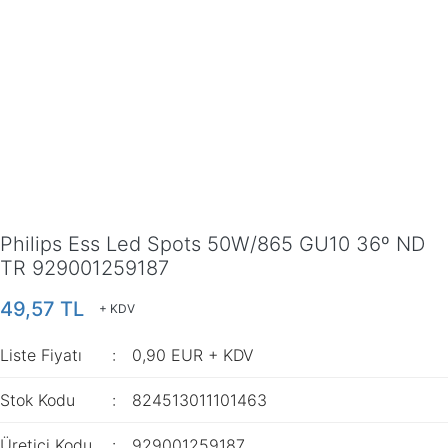
Philips Ess Led Spots 50W/865 GU10 36º ND
TR 929001259187
49,57 TL
+ KDV
Liste Fiyatı
0,90 EUR + KDV
Stok Kodu
824513011101463
Üretici Kodu
929001259187