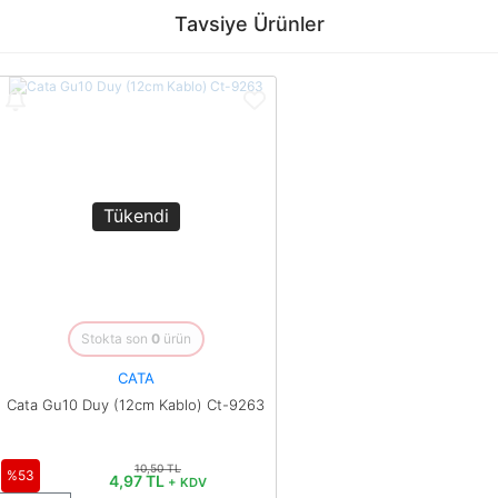
konularda yetersiz gördüğünüz noktaları öneri formunu kullanarak
Bu ürüne ilk yorumu siz yapın!
Tavsiye Ürünler
tarafımıza iletebilirsiniz.
Görüş ve önerileriniz için teşekkür ederiz.
Yorum Yaz
Ürün resmi kalitesiz, bozuk veya görüntülenemiyor.
Ürün açıklamasında eksik bilgiler bulunuyor.
Ürün bilgilerinde hatalar bulunuyor.
Ürün fiyatı diğer sitelerden daha pahalı.
Tükendi
Bu ürüne benzer farklı alternatifler olmalı.
Stokta son
0
ürün
CATA
Gönder
Cata Gu10 Duy (12cm Kablo) Ct-9263
10,50 TL
%53
4,97 TL
+ KDV